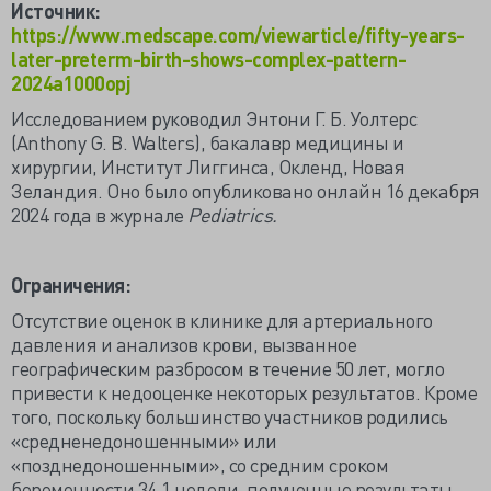
Источник:
https://www.medscape.com/viewarticle/fifty-years-
later-preterm-birth-shows-complex-pattern-
2024a1000opj
Исследованием руководил Энтони Г. Б. Уолтерс
(Anthony G. B. Walters), бакалавр медицины и
хирургии, Институт Лиггинса, Окленд, Новая
Зеландия. Оно было опубликовано онлайн 16 декабря
2024 года в журнале
Pediatrics.
Ограничения:
Отсутствие оценок в клинике для артериального
давления и анализов крови, вызванное
географическим разбросом в течение 50 лет, могло
привести к недооценке некоторых результатов. Кроме
того, поскольку большинство участников родились
«средненедоношенными» или
«позднедоношенными», со средним сроком
беременности 34,1 недели, полученные результаты