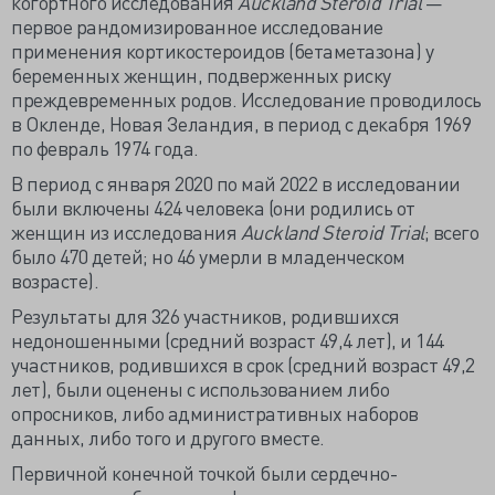
когортного исследования
Auckland Steroid Trial
—
первое рандомизированное исследование
применения кортикостероидов (бетаметазона) у
беременных женщин, подверженных риску
преждевременных родов. Исследование проводилось
в Окленде, Новая Зеландия, в период с декабря 1969
по февраль 1974 года.
В период с января 2020 по май 2022 в исследовании
были включены 424 человека (они родились от
женщин из исследования
Auckland Steroid Trial
; всего
было 470 детей; но 46 умерли в младенческом
возрасте).
Результаты для 326 участников, родившихся
недоношенными (средний возраст 49,4 лет), и 144
участников, родившихся в срок (средний возраст 49,2
лет), были оценены с использованием либо
опросников, либо административных наборов
данных, либо того и другого вместе.
Первичной конечной точкой были сердечно-