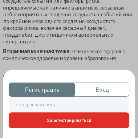
сосудистые события или факторы риска,
определяемые как наличие в анамнезе серьезных
неблагоприятных сердечно-сосудистых событий или
по крайней мере одного сердечно-сосудистого
фактора риска, включая сахарный диабет,
преддиабет, дислипидемию и артериальную
гипертензию.
Вторичная конечная точка:
психическое здоровье,
соматическое здоровье и уровень образования.
Результаты:
Сердечно-сосудистые события или факторы риска
Регистрация
Регистрация
Вход
Вход
присутствовали у 34,5% участников, родившихся
недоношенными, и у 29,9% участников, родившихся в
срок, без каких-либо различий в компонентах
факторов риска.
Зарегистрироваться
Риск сердечно-сосудистых осложнений был ниже у
участников, родившихся недоношенными, чем у
доношенных (отношение рисков 0,33; Р = 0,013).