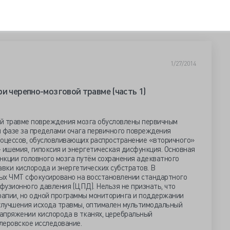
1/27/2014
и черепно-мозговой травме (часть 1)
й травме повреждения мозга обусловлены первичным
й фазе за пределами очага первичного повреждения
роцессов, обусловливающих распространение «вторичного»
 ишемия, гипоксия и энергетическая дисфункция. Основная
нкции головного мозга путём сохранения адекватного
авки кислорода и энергетических субстратов. В
ых ЧМТ сфокусировано на восстановлении стандартного
узионного давления (ЦПД). Нельзя не признать, что
ерапии, но одной программы мониторинга и поддержании
улучшения исхода травмы, оптимален мультимодальный
апряжении кислорода в тканях, церебральный
леровское исследование.