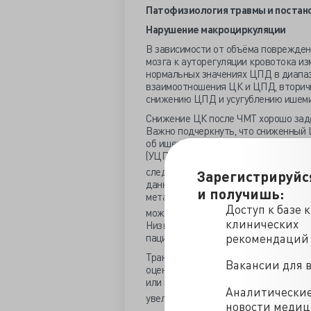
Патофизиология травмы и постано
Нарушение макроциркуляции
В зависимости от объёма поврежден
мозга к ауторегуляции кровотока и
нормальных значениях ЦПД в диапаз
взаимоотношения ЦК и ЦПД, вторич
снижению ЦПД и усугублению ишеми
Снижение ЦК после ЧМТ хорошо зад
Важно подчеркнуть, что сниженный 
об ишемии свидетельствует отношен
(УЦПО
). К примеру, при глубокой 
2
следствием чего будет адекватный 
Зарегистрируйс
данном случае, причиной снижения Ц
и получишь:
метаболическая ауторегуляция. Ес
Доступ к базе 
может удовлетворить потребность т
клинических
Низкий ЦК и ишемия могут присутств
пациентов ЦПД ненадёжный показат
рекомендаций
Транскраниальное допплеровское ис
Вакансии для 
оценки перфузии головного мозга. 
или пониженного PaСО
, диагностир
2
Аналитически
увеличенному индексу пульсации ИП >
новости меди