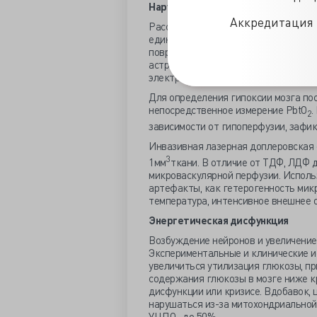
Нарушение микроциркуляции
Аккредитация 
Расстройство кровотока по крупным
единственные причины вторичной иш
повреждения мозга может играть на
астроглии и сдавления окружающих 
электронной микроскопии выявляетс
Для определения гипоксии мозга по
непосредственное измерение PbtO
.
2
зависимости от гипоперфузии, заф
Инвазивная лазерная доплеровская
3
1мм
ткани. В отличие от ТДФ, ЛДФ 
микроваскулярной перфузии. Исполь
артефакты, как гетерогенность мик
температура, интенсивное внешнее о
Энергетическая дисфункция
Возбуждение нейронов и увеличение
Экспериментальные и клинические и
увеличиться утилизация глюкозы, п
содержания глюкозы в мозге ниже к
дисфункции или кризисе. Вдобавок,
нарушаться из-за митохондриальной
УЦПО
до 50%.