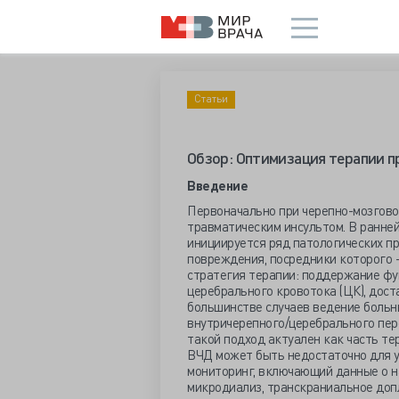
Статьи
Обзор: Оптимизация терапии пр
Введение
Первоначально при черепно-мозгово
травматическим инсультом. В ранне
инициируется ряд патологических п
повреждения, посредники которого -
стратегия терапии: поддержание фу
церебрального кровотока (ЦК), дост
большинстве случаев ведение больн
внутричерепного/церебрального перф
такой подход актуален как часть т
ВЧД может быть недостаточно для 
мониторинг, включающий данные о н
микродиализ, транскраниальное доп