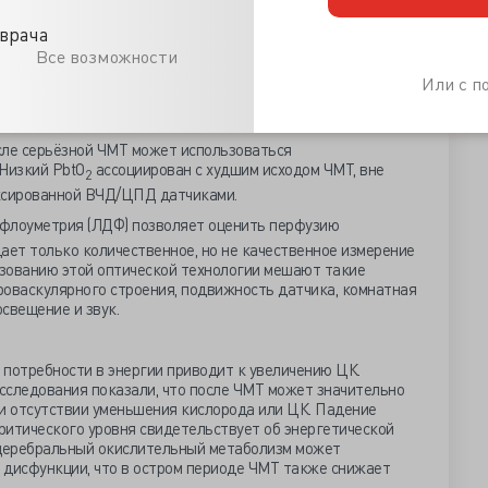
врача
 сосудам и уменьшенный/неадекватный ЦК – не
Все возможности
емии. Ключевую роль в происхождении вторичного
рушение микрососудистой циркуляции при разбухании
Или с 
капилляров, или образование микротромбов. Вдобавок, при
я отёк эндотелия, баллонная дистрофия клеток.
сле серьёзной ЧМТ может использоваться
 Низкий PbtO
ассоциирован с худшим исходом ЧМТ, вне
2
иксированной ВЧД/ЦПД датчиками.
 флоуметрия (ЛДФ) позволяет оценить перфузию
дает только количественное, но не качественное измерение
зованию этой оптической технологии мешают такие
роваскулярного строения, подвижность датчика, комнатная
свещение и звук.
 потребности в энергии приводит к увеличению ЦК.
сследования показали, что после ЧМТ может значительно
ри отсутствии уменьшения кислорода или ЦК. Падение
ритического уровня свидетельствует об энергетической
 церебральный окислительный метаболизм может
 дисфункции, что в остром периоде ЧМТ также снижает