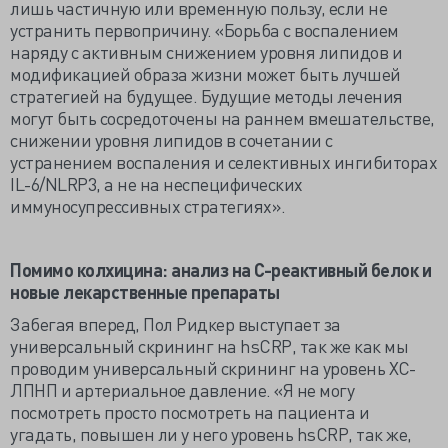
лишь частичную или временную пользу, если не
устранить первопричину. «Борьба с воспалением
наряду с активным снижением уровня липидов и
модификацией образа жизни может быть лучшей
стратегией на будущее. Будущие методы лечения
могут быть сосредоточены на раннем вмешательстве,
снижении уровня липидов в сочетании с
устранением воспаления и селективных ингибиторах
IL-6/NLRP3, а не на неспецифических
иммуносупрессивных стратегиях».
Помимо колхицина: анализ на С-реактивный белок и
новые лекарственные препараты
Забегая вперед, Пол Ридкер выступает за
универсальный скрининг на hsCRP, так же как мы
проводим универсальный скрининг на уровень ХС-
ЛПНП и артериальное давление. «Я не могу
посмотреть просто посмотреть на пациента и
угадать, повышен ли у него уровень hsCRP, так же,