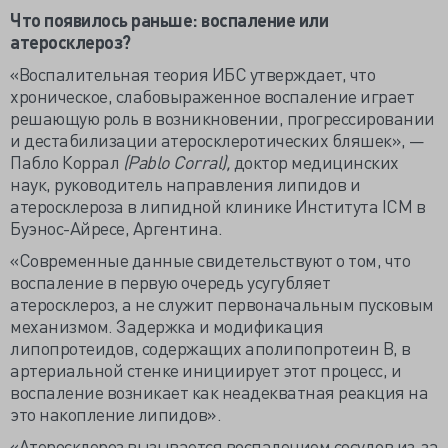
Что появилось раньше: воспаление или
атеросклероз?
«Воспалительная теория ИБС утверждает, что
хроническое, слабовыраженное воспаление играет
решающую роль в возникновении, прогрессировании
и дестабилизации атеросклеротических бляшек», —
Пабло Коррал
(Pablo Corral),
доктор медицинских
наук, руководитель направления липидов и
атеросклероза в липидной клинике Института ICM в
Буэнос-Айресе, Аргентина.
«Современные данные свидетельствуют о том, что
воспаление в первую очередь усугубляет
атеросклероз, а не служит первоначальным пусковым
механизмом. Задержка и модификация
липопротеидов, содержащих аполипопротеин B, в
артериальной стенке инициирует этот процесс, и
воспаление возникает как неадекватная реакция на
это накопление липидов».
«Атеросклероз вызывается воспалением сосудов из-за