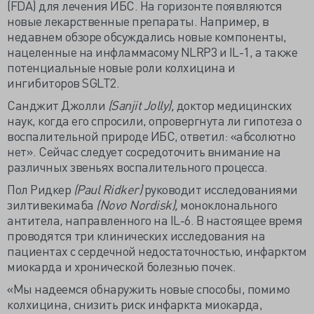
(FDA) для лечения ИБС. На горизонте появляются
новые лекарственные препараты. Например, в
недавнем обзоре обсуждались новые компоненты,
нацеленные на инфламмасому NLRP3 и IL-1, а также
потенциальные новые роли колхицина и
ингибиторов SGLT2.
Санджит Джолли
(Sanjit Jolly),
доктор медицинских
наук, когда его спросили, опровергнута ли гипотеза о
воспалительной природе ИБС, ответил: «абсолютно
нет». Сейчас следует сосредоточить внимание на
различных звеньях воспалительного процесса.
Пол Ридкер
(Paul Ridker)
руководит исследованиями
зилтивекимаба
(Novo Nordisk),
моноклонального
антитела, направленного на IL-6. В настоящее время
проводятся три клинических исследования на
пациентах с сердечной недостаточностью, инфарктом
миокарда и хронической болезнью почек.
«Мы надеемся обнаружить новые способы, помимо
колхицина, снизить риск инфаркта миокарда,