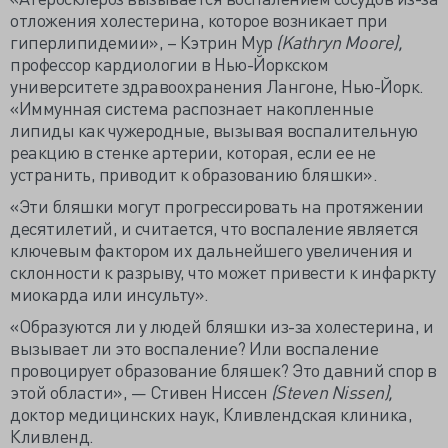
отложения холестерина, которое возникает при
гиперлипидемии», – Кэтрин Мур
(Kathryn Moore),
профессор кардиологии в Нью-Йоркском
университете здравоохранения Лангоне, Нью-Йорк.
«Иммунная система распознает накопленные
липиды как чужеродные, вызывая воспалительную
реакцию в стенке артерии, которая, если ее не
устранить, приводит к образованию бляшки».
«Эти бляшки могут прогрессировать на протяжении
десятилетий, и считается, что воспаление является
ключевым фактором их дальнейшего увеличения и
склонности к разрыву, что может привести к инфаркту
миокарда или инсульту».
«Образуются ли у людей бляшки из-за холестерина, и
вызывает ли это воспаление? Или воспаление
провоцирует образование бляшек? Это давний спор в
этой области», — Стивен Ниссен
(Steven Nissen),
доктор медицинских наук, Кливлендская клиника,
Кливленд.