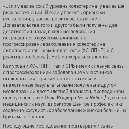
«Если у вас высокий уровень холестерина, у вас выше
риск осложнений. И если у вас есть признаки
воспаления, у вас выше риск осложнений».
Доказательства того и другого были получены два
десятилетия назад в ходе исследования,
посвященного изучению влияния на
прогрессирование заболевания холестерина
липопротеинов низкой плотности (ХС-ЛПНП) и С-
реактивного белка (СРБ), маркера воспаления.
Как уровни ХС-ЛПНП, так и СРБ имели сильную связь
с прогрессированием заболевания у участников
исследования, принимавших статины, и
аналогичные результаты были получены в другом
исследовании десятилетней давности, проведенном
под руководством Пола Ридкера
(Paul Ridker),
доктора
медицинских наук, директора Центра профилактики
сердечно-сосудистых заболеваний женской больницы
Бригама в Бостоне.
Последующие исследования подтвердили связь