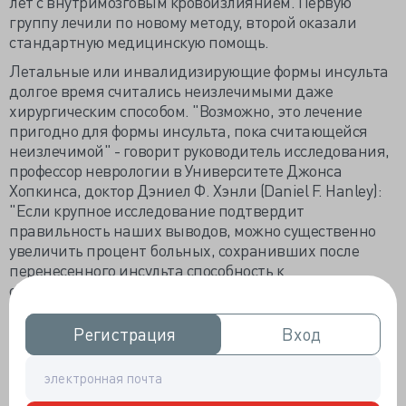
лет с внутримозговым кровоизлиянием. Первую
группу лечили по новому методу, второй оказали
стандартную медицинскую помощь.
Летальные или инвалидизирующие формы инсульта
долгое время считались неизлечимыми даже
хирургическим способом. "Возможно, это лечение
пригодно для формы инсульта, пока считающейся
неизлечимой" - говорит руководитель исследования,
профессор неврологии в Университете Джонса
Хопкинса, доктор Дэниел Ф. Хэнли (Daniel F. Hanley):
"Если крупное исследование подтвердит
правильность наших выводов, можно существенно
увеличить процент больных, сохранивших после
перенесенного инсульта способность к
самообслуживанию ".
Внутримозговое кровоизлияние, зачастую,
Регистрация
Регистрация
Вход
Вход
обусловлено неконтролируемо высоким
артериальным давлением. Сгусток повышает
давление и вымывает воспалительные химические
вещества, вызывающие необратимые повреждения