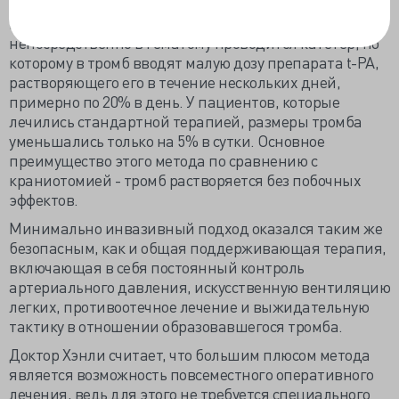
копейку. С помощью компьютерной томографии,
которую доктор Хэнли сравнивает с "GPS для мозга",
непосредственно в гематому проводится катетер, по
которому в тромб вводят малую дозу препарата t-PA,
растворяющего его в течение нескольких дней,
примерно по 20% в день. У пациентов, которые
лечились стандартной терапией, размеры тромба
уменьшались только на 5% в сутки. Основное
преимущество этого метода по сравнению с
краниотомией - тромб растворяется без побочных
эффектов.
Минимально инвазивный подход оказался таким же
безопасным, как и общая поддерживающая терапия,
включающая в себя постоянный контроль
артериального давления, искусственную вентиляцию
легких, противоотечное лечение и выжидательную
тактику в отношении образовавшегося тромба.
Доктор Хэнли считает, что большим плюсом метода
является возможность повсеместного оперативного
лечения, ведь для этого не требуется специального