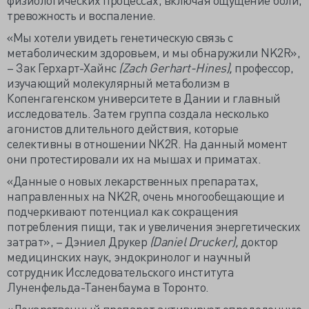
тревожность и воспаление.
«Мы хотели увидеть генетическую связь с
метаболическим здоровьем, и мы обнаружили NK2R»,
– Зак Герхарт-Хайнс
(Zach Gerhart-Hines),
профессор,
изучающий молекулярный метаболизм в
Копенгагенском университете в Дании и главный
исследователь. Затем группа создала несколько
агонистов длительного действия, которые
селективны в отношении NK2R. На данный момент
они протестировали их на мышах и приматах.
«Данные о новых лекарственных препаратах,
направленных на NK2R, очень многообещающие и
подчеркивают потенциал как сокращения
потребления пищи, так и увеличения энергетических
затрат», – Дэниел Друкер
(Daniel Drucker),
доктор
медицинских наук, эндокринолог и научный
сотрудник Исследовательского института
Луненфельда-Таненбаума в Торонто.
«Лекарственный препарат активирует определенную