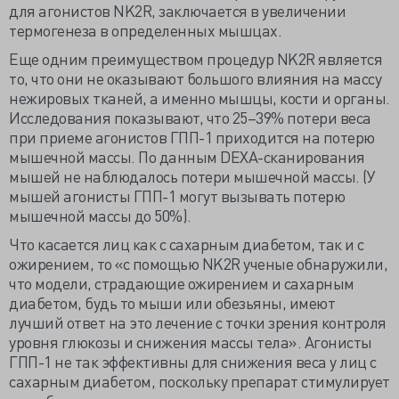
для агонистов NK2R, заключается в увеличении
термогенеза в определенных мышцах.
Еще одним преимуществом процедур NK2R является
то, что они не оказывают большого влияния на массу
нежировых тканей, а именно мышцы, кости и органы.
Исследования показывают, что 25–39% потери веса
при приеме агонистов ГПП-1 приходится на потерю
мышечной массы. По данным DEXA-сканирования
мышей не наблюдалось потери мышечной массы. (У
мышей агонисты ГПП-1 могут вызывать потерю
мышечной массы до 50%).
Что касается лиц как с сахарным диабетом, так и с
ожирением, то «с помощью NK2R ученые обнаружили,
что модели, страдающие ожирением и сахарным
диабетом, будь то мыши или обезьяны, имеют
лучший ответ на это лечение с точки зрения контроля
уровня глюкозы и снижения массы тела». Агонисты
ГПП-1 не так эффективны для снижения веса у лиц с
сахарным диабетом, поскольку препарат стимулирует