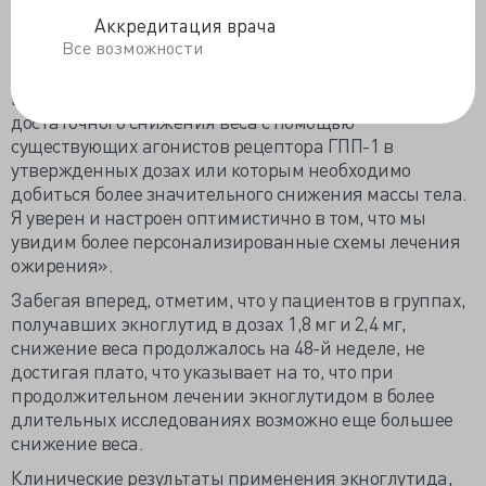
веса».
Аккредитация врача
Все возможности
Учитывая высокую эффективность экноглутида и
данные о безопасности, «он может стать отличным
вариантом для людей, которые не достигают
достаточного снижения веса с помощью
существующих агонистов рецептора ГПП-1 в
утвержденных дозах или которым необходимо
добиться более значительного снижения массы тела.
Я уверен и настроен оптимистично в том, что мы
увидим более персонализированные схемы лечения
ожирения».
Забегая вперед, отметим, что у пациентов в группах,
получавших экноглутид в дозах 1,8 мг и 2,4 мг,
снижение веса продолжалось на 48-й неделе, не
достигая плато, что указывает на то, что при
продолжительном лечении экноглутидом в более
длительных исследованиях возможно еще большее
снижение веса.
Клинические результаты применения экноглутида,