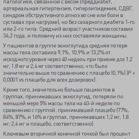
патологией, связанной с весом (преддиабет,
артериальная гипертензия, гиперлипидемия, СДВГ,
синдром обструктивного апноэ во сне или боли в
суставах при нагрузке), но без сахарного диабета 1-го
или 2-го типа. Средний возраст участников составил
34,2 года, и половину из них составляли женщины.
У пациентов в группе экноглутида средняя потеря
массы тела составила 9,1%, 10,9% и 13,2% от
исходного уровня через 40 недель при приеме доз 1,2
мг, 1,8 мг и 2,4 мг соответственно, что было
значительно выше по сравнению с плацебо (0,1%) (Р <
0,0001 vs плацебо для всех дозировок).
Кроме того, значительно больше пациентов в
группах, принимавших экноглутид, потеряли по
меньшей мере 5% массы тела на 40-й неделе по
сравнению с группой, принимавшей плацебо (77%,
84%, 87%, и 16% в группах, принимавших 1,2 мг, 1,8
мг, 2,4 мг и плацебо, соответственно).
Ключевым вторичной конечной точкой был процент