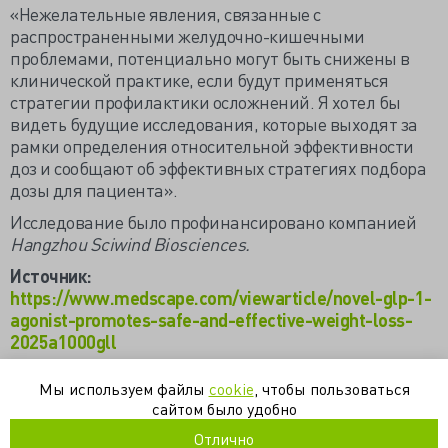
«Нежелательные явления, связанные с
распространенными желудочно-кишечными
проблемами, потенциально могут быть снижены в
клинической практике, если будут применяться
стратегии профилактики осложнений. Я хотел бы
видеть будущие исследования, которые выходят за
рамки определения относительной эффективности
доз и сообщают об эффективных стратегиях подбора
дозы для пациента».
Исследование было профинансировано компанией
Hangzhou Sciwind Biosciences.
Источник:
https://www.medscape.com/viewarticle/novel-glp-1-
agonist-promotes-safe-and-effective-weight-loss-
2025a1000gll
Мы используем файлы
cookie
, чтобы пользоваться
агонисты рецепторов гпп-1
гпп-1
ожирение
сайтом было удобно
сахарный диабет
терапия
эндокринология
Отлично