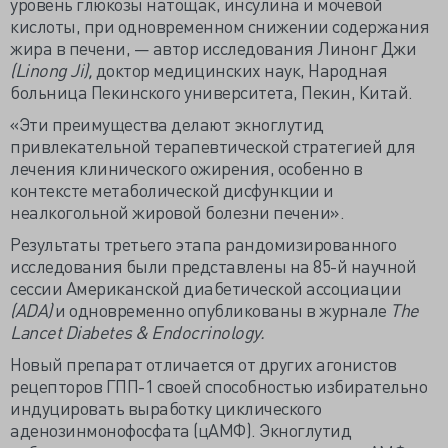
уровень глюкозы натощак, инсулина и мочевой
кислоты, при одновременном снижении содержания
жира в печени, — автор исследования Линонг Джи
(Linong Ji),
доктор медицинских наук, Народная
больница Пекинского университета, Пекин, Китай.
«Эти преимущества делают экноглутид
привлекательной терапевтической стратегией для
лечения клинического ожирения, особенно в
контексте метаболической дисфункции и
неалкогольной жировой болезни печени».
Результаты третьего этапа рандомизированного
исследования были представлены на 85-й научной
сессии Американской диабетической ассоциации
(ADA)
и одновременно опубликованы в журнале
The
Lancet Diabetes & Endocrinology.
Новый препарат отличается от других агонистов
рецепторов ГПП-1 своей способностью избирательно
индуцировать выработку циклического
аденозинмонофосфата (цАМФ). Экноглутид