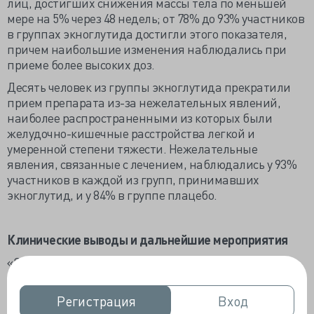
лиц, достигших снижения массы тела по меньшей
мере на 5% через 48 недель; от 78% до 93% участников
в группах экноглутида достигли этого показателя,
причем наибольшие изменения наблюдались при
приеме более высоких доз.
Десять человек из группы экноглутида прекратили
прием препарата из-за нежелательных явлений,
наиболее распространенными из которых были
желудочно-кишечные расстройства легкой и
умеренной степени тяжести. Нежелательные
явления, связанные с лечением, наблюдались у 93%
участников в каждой из групп, принимавших
экноглутид, и у 84% в группе плацебо.
Клинические выводы и дальнейшие мероприятия
«Экноглутид не только становится серьезным
конкурентом на рынке аналогов ГПП-1, но и
выделяется своим потенциалом для устранения
Регистрация
Регистрация
Вход
Вход
ограничений, связанных с отсутствием клинического