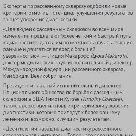
Эксперты по рассеянному склерозу одобрили новые
критерии, отметив потенциал улучшения результатов
за счет ускорения диагностики.
«Для людей с рассеянным склерозом во всем мире
изменения предлагают более четкий и быстрый путь
к диагностике, давая им возможность начать лечение
раньше и двигаться вперед с большей
уверенностью», — Лидия Макарофф
(Lydia Makaroff),
доктор медицинских наук, исполнительный директор
Международной федерации рассеянного склероза,
Кембридж, Великобритания.
Президент и главный исполнительный директор
Национального общества по борьбе с рассеянным
склерозом в США Тимоти Кутзее
(Timothy Coetzee),
также высоко оценил новые критерии для ускорения
диагностики, которые приведут к более раннему
лечению и, возможно, к лучшим результатам.
«Десятилетия назад на диагностику рассеянного
склероза могли уйти годы. Теперь это дело нескольких