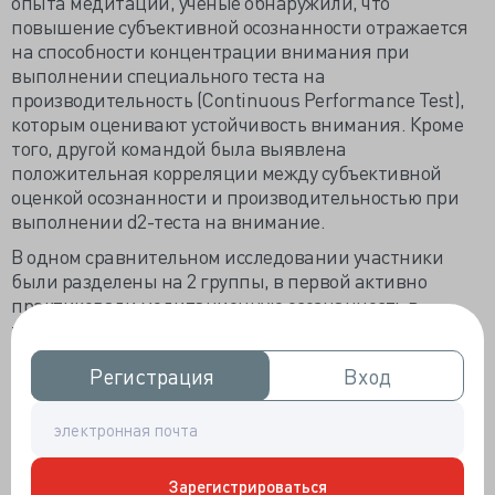
опыта медитации, ученые обнаружили, что
повышение субъективной осознанности отражается
на способности концентрации внимания при
выполнении специального теста на
производительность (Continuous Performance Test),
которым оценивают устойчивость внимания. Кроме
того, другой командой была выявлена
положительная корреляции между субъективной
оценкой осознанности и производительностью при
выполнении d2-теста на внимание.
В одном сравнительном исследовании участники
были разделены на 2 группы, в первой активно
практиковали медитационную осознанность в
течение 3 месяцев (группа медитирующих), а вторая
стала группой контроля. В этом эксперименте
Регистрация
Регистрация
Вход
Вход
предлагалось зафиксировать 2 целевых стимула -
цифры в бегущей строке. Распознавание второго
стимула зависит от времени между стимулами, и как
правило, распознавание второй цели в потоке
страдает, если она показывается ранее 500 мс после
Зарегистрироваться