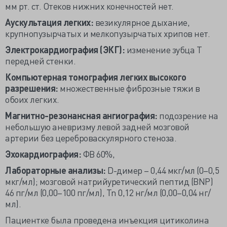
мм рт. ст. Отеков нижних конечностей нет.
Аускультация легких:
везикулярное дыхание,
крупнопузырчатых и мелкопузырчатых хрипов нет.
Электрокардиография (ЭКГ):
изменение зубца Т
передней стенки.
Компьютерная томография легких высокого
разрешения:
множественные фиброзные тяжи в
обоих легких.
Магнитно-резонансная ангиография:
подозрение на
небольшую аневризму левой задней мозговой
артерии без цереброваскулярного стеноза.
Эхокардиография:
ФВ 60%,
Лабораторные анализы:
D-димер – 0,44 мкг/мл (0–0,5
мкг/мл); мозговой натрийуретический пептид (BNP)
46 пг/мл (0,00–100 пг/мл), Tn 0,12 нг/мл (0,00–0,04 нг/
мл).
Пациентке была проведена инъекция цитиколина