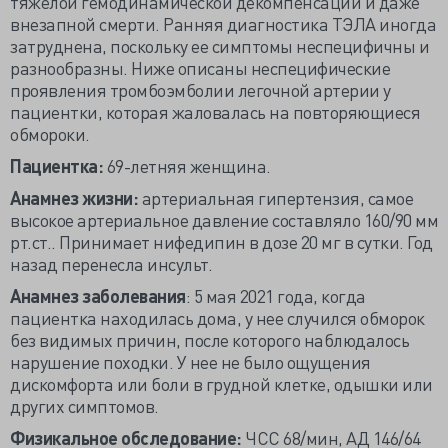
тяжелой гемодинамической декомпенсации и даже
внезапной смерти. Ранняя диагностика ТЭЛА иногда
затруднена, поскольку ее симптомы неспецифичны и
разнообразны. Ниже описаны неспецифические
проявления тромбоэмболии легочной артерии у
пациентки, которая жаловалась на повторяющиеся
обмороки.
Пациентка:
69-летняя женщина.
Анамнез жизни:
артериальная гипертензия, самое
высокое артериальное давление составляло 160/90 мм
рт.ст.. Принимает нифедипин в дозе 20 мг в сутки. Год
назад перенесла инсульт.
Анамнез заболевания
: 5 мая 2021 года, когда
пациентка находилась дома, у нее случился обморок
без видимых причин, после которого наблюдалось
нарушение походки. У нее не было ощущения
дискомфорта или боли в грудной клетке, одышки или
других симптомов.
Физикальное обследование:
ЧСС 68/мин, АД 146/64