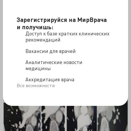
После этого
КТА легких
показала значительное
уменьшение количества эмболий в легочной артерии
и ее левой и правой ветвях
(рис. 1В).
Зарегистрируйся на МирВрача
и получишь:
Доступ к базе кратких клинических
рекомендаций
Вакансии для врачей
Аналитические новости
медицины
Аккредитация врача
Все возможности