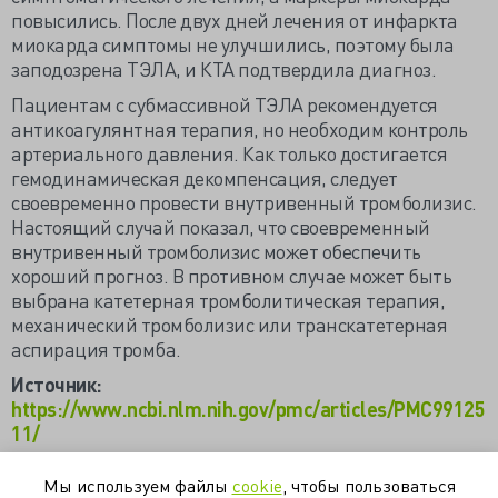
повысились. После двух дней лечения от инфаркта
миокарда симптомы не улучшились, поэтому была
заподозрена ТЭЛА, и КТА подтвердила диагноз.
Пациентам с субмассивной ТЭЛА рекомендуется
антикоагулянтная терапия, но необходим контроль
артериального давления. Как только достигается
гемодинамическая декомпенсация, следует
своевременно провести внутривенный тромболизис.
Настоящий случай показал, что своевременный
внутривенный тромболизис может обеспечить
хороший прогноз. В противном случае может быть
выбрана катетерная тромболитическая терапия,
механический тромболизис или транскатетерная
аспирация тромба.
Источник:
https://www.ncbi.nlm.nih.gov/pmc/articles/PMC99125
11/
Мы используем файлы
cookie
, чтобы пользоваться
клинический случай
обморок
тромболизис