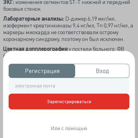
ЭКГ:
изменения сегментов ST-T нижней и передней
боковых стенок.
Лабораторные анализы:
D-димер 6,19 мкг/мл,
изофермент креатинкиназы 9,4 нг/мл, Tn 0,97 нг/мл, а
маркеры миокарда не соответствовали острому
коронарному синдрому, поэтому он был исключен.
Цветная допплерография
у постели больного: ФВ
65%, легочная гипертензия. Обследование венозных
кровеносных сосудов обеих нижних конечностей
показало межмышечный венозный тромбоз обеих
Регистрация
Регистрация
Вход
Вход
нижних конечностей, что указывает на возможную
ТЭЛА.
Компьютерная томография
: множественные
эмболии в легочной артерии и ее ветвях
(рис. 1А),
Зарегистрироваться
поэтому была диагностирована ТЭЛА высокого риска.
Был предложен внутривенный тромболизис,
рекомбинантный тканевой активатор плазминогена
(rt-PA) в дозе 50 мг/50 мл непрерывно вводили
Или с помощью
шприцевыми помпами в течение 120 мин.