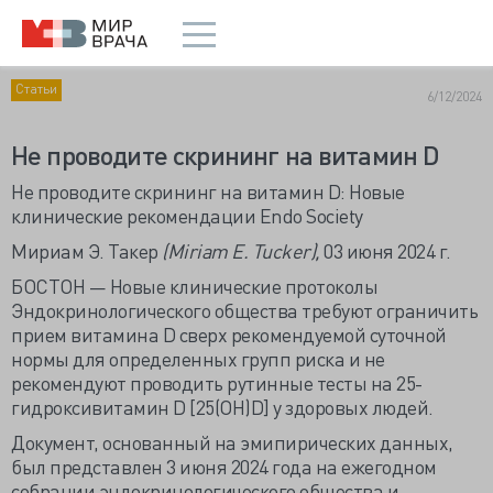
Статьи
6/12/2024
Не проводите скрининг на витамин D
Не проводите скрининг на витамин D: Новые
клинические рекомендации Endo Society
Мириам Э. Такер
(
Miriam
E.
Tucker),
03 июня 2024 г.
БОСТОН — Новые клинические протоколы
Эндокринологического общества требуют ограничить
прием витамина D сверх рекомендуемой суточной
нормы для определенных групп риска и не
рекомендуют проводить рутинные тесты на 25-
гидроксивитамин D [25(OH)D] у здоровых людей.
Документ, основанный на эмипирических данных,
был представлен 3 июня 2024 года на ежегодном
собрании эндокринологического общества и