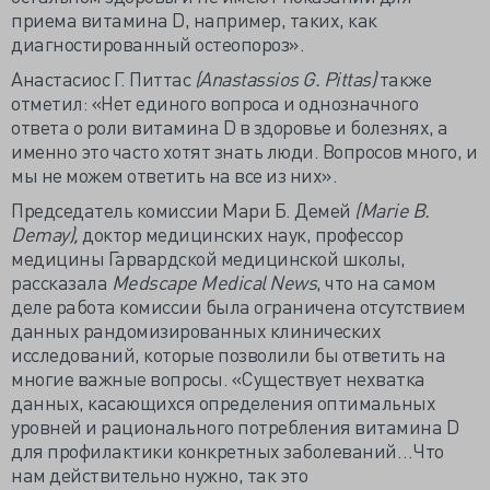
приема витамина D, например, таких, как
диагностированный остеопороз».
Анастасиос Г. Питтас
(Anastassios G. Pittas)
также
отметил: «Нет единого вопроса и однозначного
ответа о роли витамина D в здоровье и болезнях, а
именно это часто хотят знать люди. Вопросов много, и
мы не можем ответить на все из них».
Председатель комиссии Мари Б. Демей
(Marie B.
Demay),
доктор медицинских наук, профессор
медицины Гарвардской медицинской школы,
рассказала
Medscape Medical News
, что на самом
деле работа комиссии была ограничена отсутствием
данных рандомизированных клинических
исследований, которые позволили бы ответить на
многие важные вопросы. «Существует нехватка
данных, касающихся определения оптимальных
уровней и рационального потребления витамина D
для профилактики конкретных заболеваний…Что
нам действительно нужно, так это