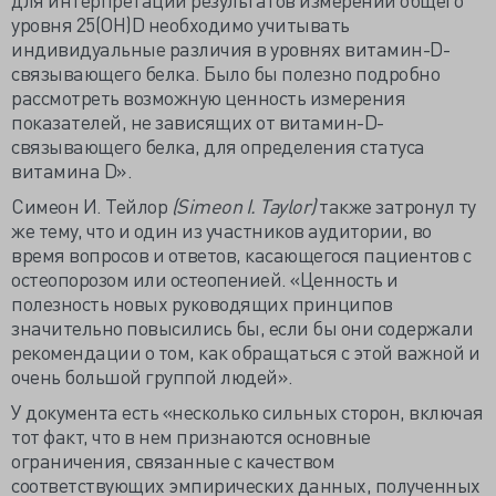
уровня 25(OH)D необходимо учитывать
индивидуальные различия в уровнях витамин-D-
связывающего белка. Было бы полезно подробно
рассмотреть возможную ценность измерения
показателей, не зависящих от витамин-D-
связывающего белка, для определения статуса
витамина D».
Симеон И. Тейлор
(Simeon I. Taylor)
также затронул ту
же тему, что и один из участников аудитории, во
время вопросов и ответов, касающегося пациентов с
остеопорозом или остеопенией. «Ценность и
полезность новых руководящих принципов
значительно повысились бы, если бы они содержали
рекомендации о том, как обращаться с этой важной и
очень большой группой людей».
У документа есть «несколько сильных сторон, включая
тот факт, что в нем признаются основные
ограничения, связанные с качеством
соответствующих эмпирических данных, полученных