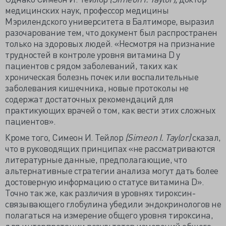
медицинских наук, профессор медицины
Мэрилендского университета в Балтиморе, выразил
разочарование тем, что документ был распространен
только на здоровых людей. «Несмотря на признание
трудностей в контроле уровня витамина D у
пациентов с рядом заболеваний, таких как
хроническая болезнь почек или воспалительные
заболевания кишечника, новые протоколы не
содержат достаточных рекомендаций для
практикующих врачей о том, как вести этих сложных
пациентов».
Кроме того, Симеон И. Тейлор
(Simeon I. Taylor)
сказал,
что в руководящих принципах «не рассматриваются
литературные данные, предполагающие, что
альтернативные стратегии анализа могут дать более
достоверную информацию о статусе витамина D».
Точно так же, как различия в уровнях тироксин-
связывающего глобулина убедили эндокринологов не
полагаться на измерение общего уровня тироксина,
для интерпретации результатов измерений общего