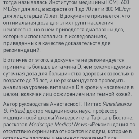
тогда называлась Институтом медицины (IOM): 600
МЕ/сут для лиц в возрасте от 1 до 70 лет и 800 МЕ/сут
для лиц старше 70 лет. В документе признается, что
оптимальная доза для этих групп населения
неизвестна, но в нем приводятся диапазоны доз,
которые использовались в исследованиях,
приведенных в качестве доказательств для
рекомендаций.
В отличие от этого, в документе не рекомендуется
принимать больше витамина D, чем рекомендуемая
суточная доза для большинства здоровых взрослых в
возрасте до 75 лет, и не рекомендуется проводить
анализ на уровень витамина D в крови у населения в
целом, включая лиц с ожирением или темной кожей.
Автор руководства Анастасиос Г. Питтас
(Anastassios
G. Pittas),
доктор медицинских наук, профессор
медицинской школы Университета Тафтса в Бостоне,
рассказал
Medscape Medical News:
«Рекомендация по
отсутствию скрининга относится к людям, которые в
остальном здоровы и не имеют показаний для