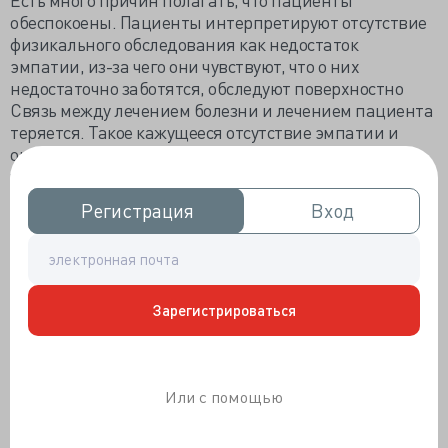
обеспокоены. Пациенты интерпретируют отсутствие
физикального обследования как недостаток
эмпатии, из-за чего они чувствуют, что о них
недостаточно заботятся, обследуют поверхностно
Связь между лечением болезни и лечением пациента
теряется. Такое кажущееся отсутствие эмпатии и
ощущение отстраненности не способствует
установлению прочных отношений между пациентом
и врачом, которые способствуют выздоровлению.
Регистрация
Регистрация
Вход
Вход
Появление технологии искусственного интеллекта
также способствует такому подходу без
вмешательств. Этот технологический инструмент
сможет проводить гораздо более тщательную
Зарегистрироваться
дифференциальную диагностику и даже
рекомендовать планы лечения.
Искусственный интеллект широко доступен для
пациентов и во многих случаях служит основой для
Или с помощью
постановки диагноза, что может еще больше
расширить отношения между пациентом и врачом.