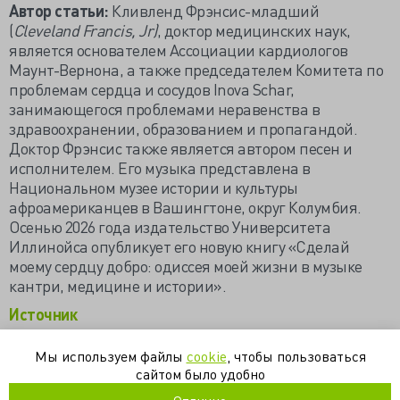
Автор статьи:
Кливленд Фрэнсис-младший
(
Cleveland Francis, Jr)
, доктор медицинских наук,
является основателем Ассоциации кардиологов
Маунт-Вернона, а также председателем Комитета по
проблемам сердца и сосудов Inova Schar,
занимающегося проблемами неравенства в
здравоохранении, образованием и пропагандой.
Доктор Фрэнсис также является автором песен и
исполнителем. Его музыка представлена в
Национальном музее истории и культуры
афроамериканцев в Вашингтоне, округ Колумбия.
Осенью 2026 года издательство Университета
Иллинойса опубликует его новую книгу «Сделай
моему сердцу добро: одиссея моей жизни в музыке
кантри, медицине и истории».
Источник
Мы используем файлы
cookie
, чтобы пользоваться
организация здравоохранения
пальпация
пульс
терапия
сайтом было удобно
физикальное исследование