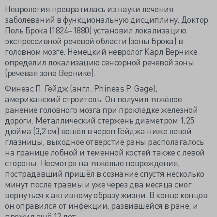
Неврология превратилась из науки лечения
заболеваний в функциональную дисциплину. Доктор
Поль Брока (1824–1880) установил локализацию
экспрессивной речевой области (зоны Брока) в
головном мозге. Немецкий невролог Карл Вернике
определил локализацию сенсорной речевой зоны
(речевая зона Вернике).
Финеас П. Гейдж
(англ. Phineas P. Gage),
американский строитель. Он получил тяжёлое
ранение головного мозга при прокладке железной
дороги. Металлический стержень диаметром 1,25
дюйма (3,2 см) вошёл в череп Гейджа ниже левой
глазницы, выходное отверстие раны располагалось
на границе лобной и теменной костей также с левой
стороны. Несмотря на тяжёлые повреждения,
пострадавший пришёл в сознание спустя несколько
минут после травмы и уже через два месяца смог
вернуться к активному образу жизни. В конце концов
он оправился от инфекции, развившейся в ране, и
прожил ещё 12 лет.