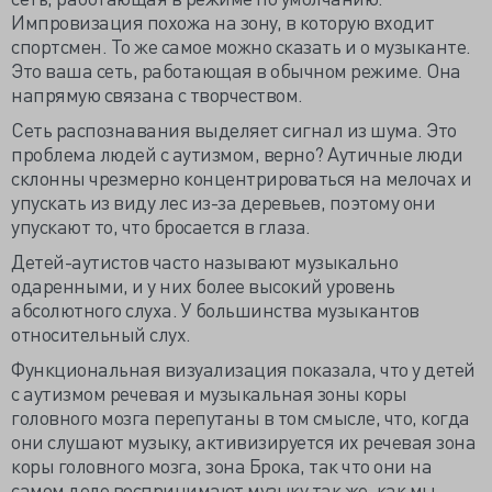
Импровизация похожа на зону, в которую входит
спортсмен. То же самое можно сказать и о музыканте.
Это ваша сеть, работающая в обычном режиме. Она
напрямую связана с творчеством.
Сеть распознавания выделяет сигнал из шума. Это
проблема людей с аутизмом, верно? Аутичные люди
склонны чрезмерно концентрироваться на мелочах и
упускать из виду лес из-за деревьев, поэтому они
упускают то, что бросается в глаза.
Детей-аутистов часто называют музыкально
одаренными, и у них более высокий уровень
абсолютного слуха. У большинства музыкантов
относительный слух.
Функциональная визуализация показала, что у детей
с аутизмом речевая и музыкальная зоны коры
головного мозга перепутаны в том смысле, что, когда
они слушают музыку, активизируется их речевая зона
коры головного мозга, зона Брока, так что они на
самом деле воспринимают музыку так же, как мы