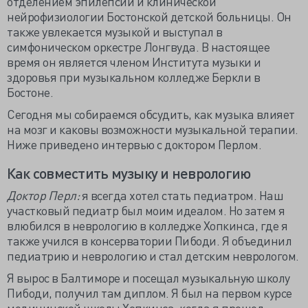
отделением эпилепсии и клинической
нейрофизиологии Бостонской детской больницы. Он
также увлекается музыкой и выступал в
симфоническом оркестре Лонгвуда. В настоящее
время он является членом Института музыки и
здоровья при музыкальном колледже Беркли в
Бостоне.
Сегодня мы собираемся обсудить, как музыка влияет
на мозг и каковы возможности музыкальной терапии.
Ниже приведено интервью с доктором Перлом.
Как совместить музыку и неврологию
Доктор Перл:
я всегда хотел стать педиатром. Наш
участковый педиатр был моим идеалом. Но затем я
влюбился в неврологию в колледже Хопкинса, где я
также учился в консерватории Пибоди. Я объединил
педиатрию и неврологию и стал детским неврологом.
Я вырос в Балтиморе и посещал музыкальную школу
Пибоди, получил там диплом. Я был на первом курсе
медицинской школы Хопкинса, когда я прошел