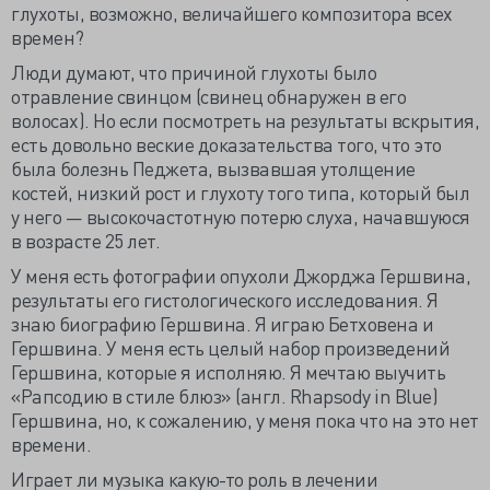
глухоты, возможно, величайшего композитора всех
времен?
Люди думают, что причиной глухоты было
отравление свинцом (свинец обнаружен в его
волосах). Но если посмотреть на результаты вскрытия,
есть довольно веские доказательства того, что это
была болезнь Педжета, вызвавшая утолщение
костей, низкий рост и глухоту того типа, который был
у него — высокочастотную потерю слуха, начавшуюся
в возрасте 25 лет.
У меня есть фотографии опухоли Джорджа Гершвина,
результаты его гистологического исследования. Я
знаю биографию Гершвина. Я играю Бетховена и
Гершвина. У меня есть целый набор произведений
Гершвина, которые я исполняю. Я мечтаю выучить
«Рапсодию в стиле блюз» (англ. Rhapsody in Blue)
Гершвина, но, к сожалению, у меня пока что на это нет
времени.
Играет ли музыка какую-то роль в лечении