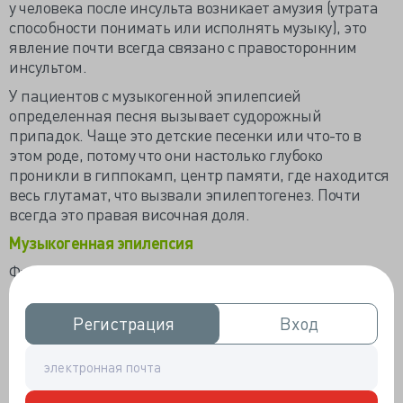
у человека после инсульта возникает амузия (утрата
способности понимать или исполнять музыку), это
явление почти всегда связано с правосторонним
инсультом.
У пациентов с музыкогенной эпилепсией
определенная песня вызывает судорожный
припадок. Чаще это детские песенки или что-то в
этом роде, потому что они настолько глубоко
проникли в гиппокамп, центр памяти, где находится
весь глутамат, что вызвали эпилептогенез. Почти
всегда это правая височная доля.
Музыкогенная эпилепсия
Функциональная визуализация показала несколько
действительно важных моментов: во-первых, это
локализация музыки, а во-вторых, это сеть.
Регистрация
Регистрация
Вход
Вход
Эпилепсия теперь считается сетевой болезнью, не
просто зональной болезнью разных зон, но и разных
сетей, и то же самое относится к музыке.
Давайте начнем с функциональности. Оказывается,