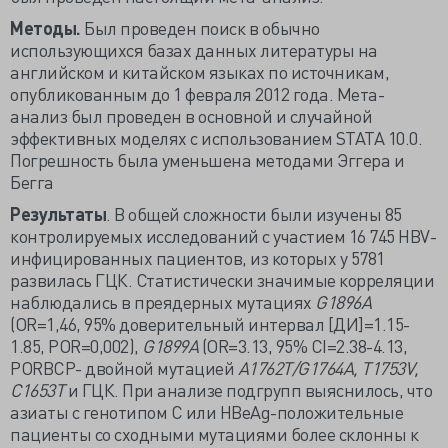
Методы.
Был проведен поиск в обычно
использующихся базах данных литературы на
английском и китайском языках по источникам,
опубликованным до 1 февраля 2012 года. Мета-
анализ был проведен в основной и случайной
эффективных моделях с использованием STATA 10.0.
Погрешность была уменьшена методами Эггера и
Бегга
Результаты
. В общей сложности были изучены 85
контролируемых исследований с участием 16 745 HBV-
инфицированных пациентов, из которых у 5781
развилась ГЦК. Статистически значимые корреляции
наблюдались в преядерных мутациях
G1896A
(OR=1,46, 95% доверительный интервал [ДИ]=1.15-
1.85, POR=0,002),
G1899A
(OR=3.13, 95% CI=2.38-4.13,
PORВСР- двойной мутацией
A1762T/G1764A, T1753V,
C1653T
и ГЦК. При анализе подгрупп выяснилось, что
азиаты с генотипом C или HBeAg-положительные
пациенты со сходными мутациями более склонны к