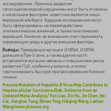
исследованиях. Причины развития
гепатоцеллюлярной карциномы могут быть отнесены
к нескольким факторам, известное является лишь
верхушкой айсберга. Будущие исследования могут
быть сфокусированы на взаимодействии
эпигенетических влияний, а также генетических
вариаций. Конечно, во внимание стоит принимать
окружающую среду и другие внешние факторы.
Выводы
. Преядерные мутации
G1896A, G1899A
,
делеции в Пре-S зоне, а также другие часто
встречаются мутации связаны с повышением риска
развития ГЦК, особенно у азиатов, и может
прогнозировать быстрое прогрессирование болезни
печени.
Precore Mutation of Hepatitis B Virus May Contribute to
Hepatocellular Carcinoma Risk: Evidence from an
Updated Meta-Analysis/ Yun Liao, Xin Hu, Jie Chen, Bei
Cai, Jiangtao Tang, Binwu Ying, Haiqing Wang, Lanlan
Wang/www.plosone.org