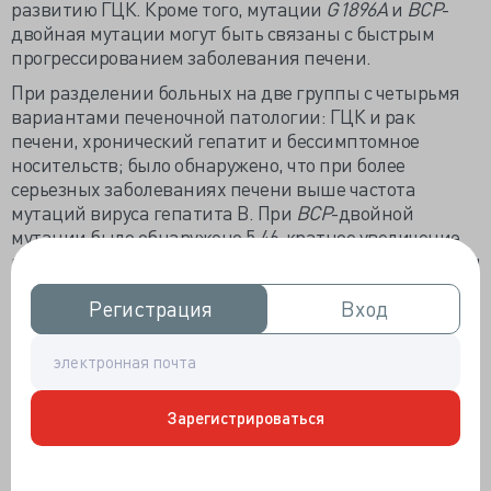
развитию ГЦК. Кроме того, мутации
G1896A
и
BCP
-
двойная мутации могут быть связаны с быстрым
прогрессированием заболевания печени.
При разделении больных на две группы с четырьмя
вариантами печеночной патологии: ГЦК и рак
печени, хронический гепатит и бессимптомное
носительств; было обнаружено, что при более
серьезных заболеваниях печени выше частота
мутаций вируса гепатита В. При
BCP
-двойной
мутации было обнаружено 5,46-кратное увеличение
риска развития злокачественной опухоли печени, при
T1753V
- 2,77-кратное и 2,59-кратное при
C1653T
.
Регистрация
Регистрация
Вход
Вход
Преядерная мутация
G1896A
связана с
прогрессирующими болезнями и коррелирует с 1,85-
кратным увеличением риска более выраженной
клинической картины заболевания. Кроме того,
отмечена корреляции этих мутаций со скоростью
Зарегистрироваться
прогрессирования болезни печени. На основании
этого можно заключить, что эти мутации будут иметь
накопительный эффект в развитии заболеваний