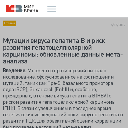
Статьи
6/14/2012
Мутации вируса гепатита В и риск
развития гепатоцеллюлярной
карциномы: обновленные данные мета-
анализа
Введение.
Множество противоречий вызвало
исследование, сфокусированное на соотношении
мутаций, таких как Пре-S, базального промотора
ядра (BCP), ЭнхансерII (EnhII) и, особенно,
преядерных, в геноме вируса гепатита В (HBV) с
риском развития гепатоцеллюлярной карциномы
(ГЦК). В связи с увеличением в последнее время
генетических исследований роли вирусов гепатита в
развитии ГЦК, для объективной оценки корреляции
был проведен настоящий мета-анализ.