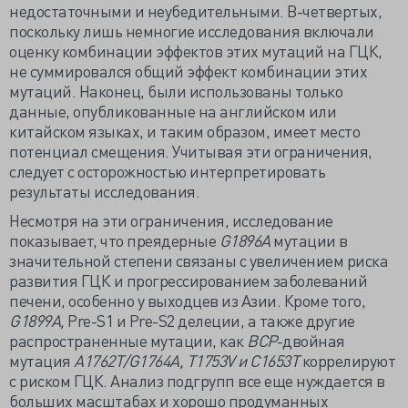
недостаточными и неубедительными. В-четвертых,
поскольку лишь немногие исследования включали
оценку комбинации эффектов этих мутаций на ГЦК,
не суммировался общий эффект комбинации этих
мутаций. Наконец, были использованы только
данные, опубликованные на английском или
китайском языках, и таким образом, имеет место
потенциал смещения. Учитывая эти ограничения,
следует с осторожностью интерпретировать
результаты исследования.
Несмотря на эти ограничения, исследование
показывает, что преядерные
G1896A
мутации в
значительной степени связаны с увеличением риска
развития ГЦК и прогрессированием заболеваний
печени, особенно у выходцев из Азии. Кроме того,
G1899A,
Pre-S1 и Pre-S2 делеции, а также другие
распространенные мутации, как
BCP
-двойная
мутация
A1762T/G1764A, T1753V и C1653T
коррелируют
с риском ГЦК. Анализ подгрупп все еще нуждается в
больших масштабах и хорошо продуманных