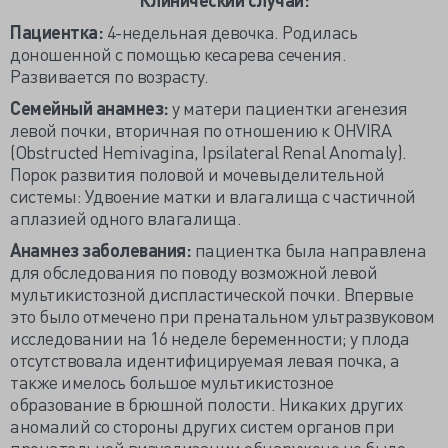
Пациентка:
4-недельная девочка. Родилась
доношенной с помощью кесарева сечения.
Развивается по возрасту.
Семейный анамнез:
у матери пациентки агенезия
левой почки, вторичная по отношению к OHVIRA
(Obstructed Hemivagina, Ipsilateral Renal Anomaly).
Порок развития половой и мочевыделительной
системы: Удвоение матки и влагалища с частичной
аплазией одного влагалища.
Анамнез заболевания:
пациентка была направлена
для обследования по поводу возможной левой
мультикистозной диспластической почки. Впервые
это было отмечено при пренатальном ультразвуковом
исследовании на 16 неделе беременности; у плода
отсутствовала идентифицируемая левая почка, а
также имелось большое мультикистозное
образование в брюшной полости. Никаких других
аномалий со стороны других систем органов при
пренатальной визуализации обнаружено не было.