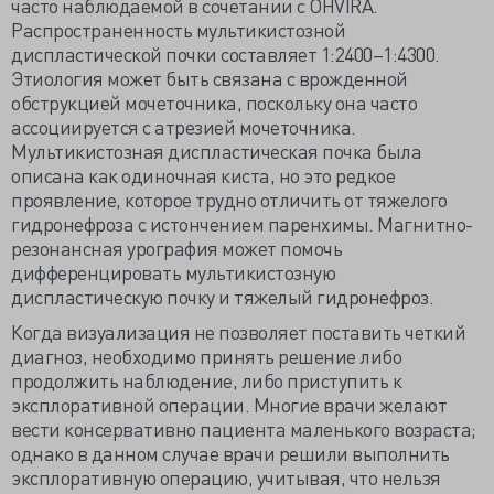
часто наблюдаемой в сочетании с OHVIRA.
Распространенность мультикистозной
диспластической почки составляет 1:2400–1:4300.
Этиология может быть связана с врожденной
обструкцией мочеточника, поскольку она часто
ассоциируется с атрезией мочеточника.
Мультикистозная диспластическая почка была
описана как одиночная киста, но это редкое
проявление, которое трудно отличить от тяжелого
гидронефроза с истончением паренхимы. Магнитно-
резонансная урография может помочь
дифференцировать мультикистозную
диспластическую почку и тяжелый гидронефроз.
Когда визуализация не позволяет поставить четкий
диагноз, необходимо принять решение либо
продолжить наблюдение, либо приступить к
эксплоративной операции. Многие врачи желают
вести консервативно пациента маленького возраста;
однако в данном случае врачи решили выполнить
эксплоративную операцию, учитывая, что нельзя