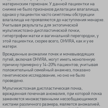
материнским гормонам. У данной пациентки на
снимке не было признаков дилатации влагалища;
однако у пациенток часто симптомы обструкции
влагалища не проявляются до наступления менархе.
Учитывая результаты для эктопической
мультикистозно-диспластической почки,
гипертрофии матки и вагинальной перегородки, у
этой пациентки, скорее всего, OHVIRA, как и у ее
матери.
Врожденные аномалии почек и мочевыводящих
путей, включая OHVIRA, могут иметь моногенную
причину примерно у 14–20% пациентов; учитывая
положительный семейный анамнез, показано
генетическое исследование, но оно не было
проведено.
Мультикистозная диспластическая почка,
врожденная почечная аномалия, при которой почка
заменяется множественными несообщающимися
кистами различного размера, является аномалией,