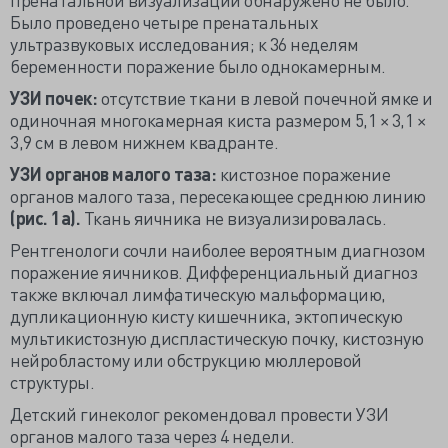
Было проведено четыре пренатальных
ультразвуковых исследования; к 36 неделям
беременности поражение было однокамерным.
УЗИ почек:
отсутствие ткани в левой почечной ямке и
одиночная многокамерная киста размером 5,1 × 3,1 ×
3,9 см в левом нижнем квадранте.
УЗИ органов малого таза:
кистозное поражение
органов малого таза, пересекающее среднюю линию
(рис. 1а).
Ткань яичника не визуализировалась.
Рентгенологи сочли наиболее вероятным диагнозом
поражение яичников. Дифференциальный диагноз
также включал лимфатическую мальформацию,
дупликационную кисту кишечника, эктопическую
мультикистозную диспластическую почку, кистозную
нейробластому или обструкцию мюллеровой
структуры.
Детский гинеколог рекомендовал провести УЗИ
органов малого таза через 4 недели.