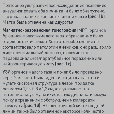
Повторное ультразвуковое исследование позволило
визуализировать оба яичника, и было обнаружено,
что образование не является яичниковым
(рис. 1b).
Матка была отмечена как двурогая.
Магнитно-резонансная томография
(МРТ) органов
брюшной полости/малого таза: образование было
отделено от яичников. Хотя это изображение не
соответствовало патологии яичников, оно расширило
дифференциальный диагноз, включив в него
параовариальное/паратубальное поражение или
нейроэнтерическую кисту
(рис. 1​с).
УЗИ
органов малого таза и почек было проведено
через 2 месяца. Была идентифицирована вторая
мультикистозная структура в левом придатке
размером 1,5 × 0,8 × 1,3 см, что указывает на
потенциальную мультикистозную диспластическую
почку в сравнении с обструкцией мюллеровой
структуры
(рис. 1d).
В более крупной кисте средней
линии также было отмечено некоторое количество