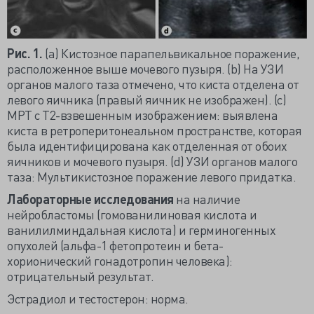
Рис. 1.
(а) Кистозное парапельвикальное поражение,
расположенное выше мочевого пузыря. (b) На УЗИ
органов малого таза отмечено, что киста отделена от
левого яичника (правый яичник не изображен). (c)
МРТ с Т2-взвешенным изображением: выявлена
киста в ретроперитонеальном пространстве, которая
была идентифицирована как отделенная от обоих
яичников и мочевого пузыря. (d) УЗИ органов малого
таза: Мультикистозное поражение левого придатка.
Лабораторные исследования
на наличие
нейробластомы (гомованилиновая кислота и
ванилилминдальная кислота) и герминогенных
опухолей (альфа-1 фетопротеин и бета-
хорионический гонадотропин человека):
отрицательный результат.
Эстрадиол и тестостерон: норма.