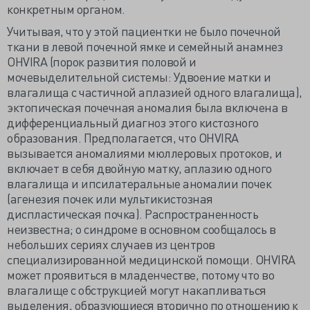
конкретным органом.
Учитывая, что у этой пациентки не было почечной
ткани в левой почечной ямке и семейный анамнез
OHVIRA (порок развития половой и
мочевыделительной системы: Удвоение матки и
влагалища с частичной аплазией одного влагалища),
эктопическая почечная аномалия была включена в
дифференциальный диагноз этого кистозного
образования. Предполагается, что OHVIRA
вызывается аномалиями мюллеровых протоков, и
включает в себя двойную матку, аплазию одного
влагалища и ипсилатеральные аномалии почек
(агенезия почек или мультикистозная
диспластическая почка). Распространенность
неизвестна; о синдроме в основном сообщалось в
небольших сериях случаев из центров
специализированной медицинской помощи. OHVIRA
может проявиться в младенчестве, потому что во
влагалище с обструкцией могут накапливаться
выделения, образующиеся вторично по отношению к