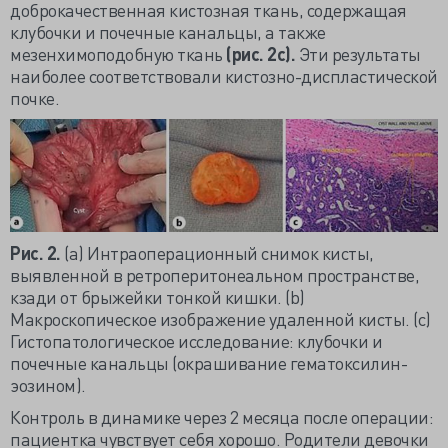
доброкачественная кистозная ткань, содержащая
клубочки и почечные канальцы, а также
мезенхимоподобную ткань
(рис. 2с).
Эти результаты
наиболее соответствовали кистозно-диспластической
почке.
Рис. 2.
(а) Интраоперационный снимок кисты,
выявленной в ретроперитонеальном пространстве,
кзади от брыжейки тонкой кишки. (b)
Макроскопическое изображение удаленной кисты. (с)
Гистопатологическое исследование: клубочки и
почечные канальцы (окрашивание гематоксилин-
эозином).
Контроль в динамике через 2 месяца после операции:
пациентка чувствует себя хорошо. Родители девочки