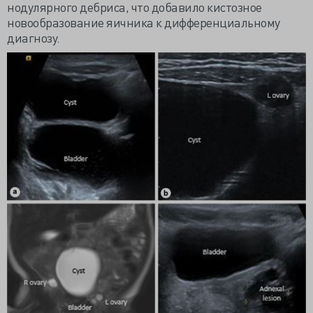
нодулярного дебриса, что добавило кистозное
новообразование яичника к дифференциальному
диагнозу.