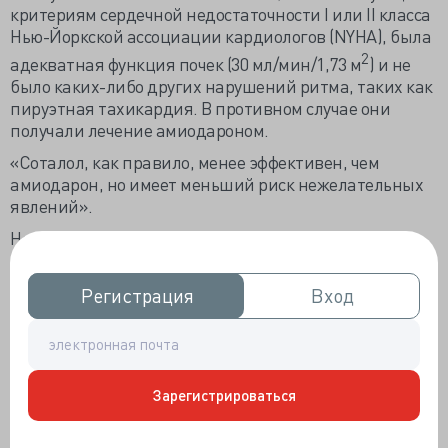
критериям сердечной недостаточности I или II класса
Нью-Йоркской ассоциации кардиологов (NYHA), была
2
адекватная функция почек (30 мл/мин/1,73 м
) и не
было каких-либо других нарушений ритма, таких как
пируэтная тахикардия. В противном случае они
получали лечение амиодароном.
«Соталол, как правило, менее эффективен, чем
амиодарон, но имеет меньший риск нежелательных
явлений».
Несмотря на то, что более 90% участников
исследования страдали сердечной недостаточностью
I или II класса по NYHA, только около половины
Регистрация
Регистрация
Вход
Вход
получали лечение соталолом. Сердечная
недостаточность и другие исходные характеристики
пациентов были сходными в обеих группах лечения.
Зарегистрироваться
Значительное снижение риска рецидива
желудочковой тахикардии