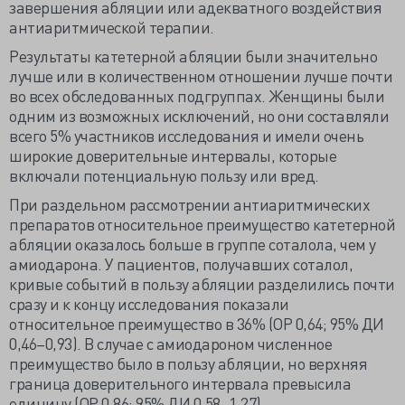
завершения абляции или адекватного воздействия
антиаритмической терапии.
Результаты катетерной абляции были значительно
лучше или в количественном отношении лучше почти
во всех обследованных подгруппах. Женщины были
одним из возможных исключений, но они составляли
всего 5% участников исследования и имели очень
широкие доверительные интервалы, которые
включали потенциальную пользу или вред.
При раздельном рассмотрении антиаритмических
препаратов относительное преимущество катетерной
абляции оказалось больше в группе соталола, чем у
амиодарона. У пациентов, получавших соталол,
кривые событий в пользу абляции разделились почти
сразу и к концу исследования показали
относительное преимущество в 36% (ОР 0,64; 95% ДИ
0,46–0,93). В случае с амиодароном численное
преимущество было в пользу абляции, но верхняя
граница доверительного интервала превысила
единицу (ОР 0,86; 95% ДИ 0,58–1,27).