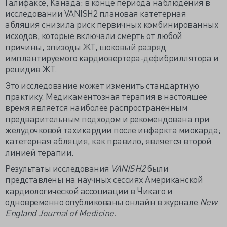
Галифаксе, Канада: в конце периода наблюдения в
исследовании VANISH2 плановая катетерная
абляция снизила риск первичных комбинированных
исходов, которые включали смерть от любой
причины, эпизоды ЖТ, шоковый разряд
имплантируемого кардиовертера-дефибриллятора и
рецидив ЖТ.
Это исследование может изменить стандартную
практику. Медикаментозная терапия в настоящее
время является наиболее распространенным
предварительным подходом и рекомендована при
желудочковой тахикардии после инфаркта миокарда;
катетерная абляция, как правило, является второй
линией терапии.
Результаты исследования
VANISH2
были
представлены на научных сессиях Американской
кардиологической ассоциации в Чикаго и
одновременно опубликованы онлайн в журнале
New
England Journal of Medicine.