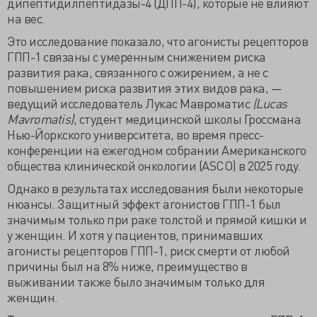
дипептидилпептидазы-4 (ДПП-4), которые не влияют
на вес.
Это исследование показало, что агонисты рецепторов
ГПП-1 связаны с умеренным снижением риска
развития рака, связанного с ожирением, а не с
повышением риска развития этих видов рака, —
ведущий исследователь Лукас Мавроматис
(Lucas
Mavromatis)
, студент медицинской школы Гроссмана
Нью-Йоркского университета, во время пресс-
конференции на ежегодном собрании Американского
общества клинической онкологии (ASCO) в 2025 году.
Однако в результатах исследования были некоторые
нюансы. Защитный эффект агонистов ГПП-1 был
значимым только при раке толстой и прямой кишки и
у женщин. И хотя у пациентов, принимавших
агонисты рецепторов ГПП-1, риск смерти от любой
причины был на 8% ниже, преимущество в
выживании также было значимым только для
женщин.