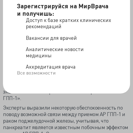
риска развития любого рака, связанного с
Зарегистрируйся на МирВрача
ожирением, в группе АР ГПП-1 (отношение рисков
и получишь:
[ОР], 0,93).
Доступ к базе кратких клинических
При анализе каждого из 14 видов рака, связанных с
рекомендаций
ожирением, защитная связь между приемом АР ГПП-1
и развитием рака в первую очередь была выражена
Вакансии для врачей
для рака толстой и прямой кишки. В группе АР ГПП-1
Аналитические новости
риск развития рака толстой кишки был на 16% ниже
медицины
(ОР 0,84), а риск развития рака прямой кишки — на
28% (ОР 0,72).
Аккредитация врача
«Ни один другой вид рака не имел статистически
Все возможности
значимой связи с приемом АР ГПП-1. Важно отметить,
что ни один вид рака не имел статистически
значимой неблагоприятной связи с приемом АР
ГПП-1».
Эксперты выразили некоторую обеспокоенность по
поводу возможной связи между приемом АР ГПП-1 и
раком поджелудочной железы, учитывая, что
панкреатит является известным побочным эффектом