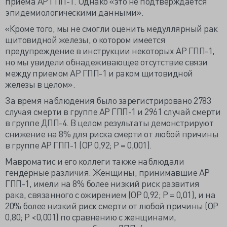
приема АР ГПП-1. Однако «это не подтверждается
эпидемиологическими данными».
«Кроме того, мы не смогли оценить медуллярный рак
щитовидной железы, о котором имеется
предупреждение в инструкции некоторых АР ГПП-1,
но мы увидели обнадеживающее отсутствие связи
между приемом АР ГПП-1 и раком щитовидной
железы в целом».
За время наблюдения было зарегистрировано 2783
случая смерти в группе АР ГПП-1 и 2961 случай смерти
в группе ДПП-4. В целом результаты демонстрируют
снижение на 8% для риска смерти от любой причины
в группе АР ГПП-1 (ОР 0,92; Р = 0,001).
Мавроматис и его коллеги также наблюдали
гендерные различия. Женщины, принимавшие АР
ГПП-1, имели на 8% более низкий риск развития
рака, связанного с ожирением (ОР 0,92; Р = 0,01), и на
20% более низкий риск смерти от любой причины (ОР
0,80; Р <0,001) по сравнению с женщинами,