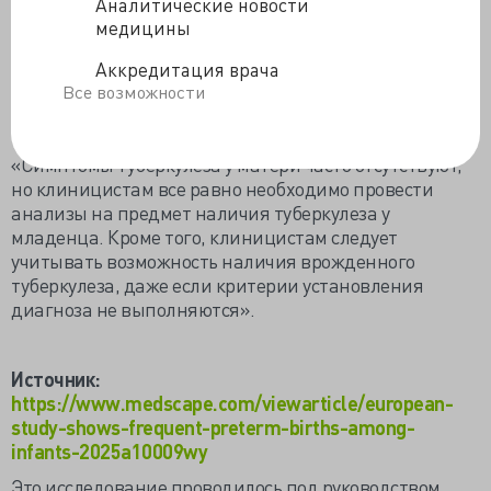
Аналитические новости
туберкулеза, а еще у четверых при выписке возникли
медицины
долгосрочные осложнения, включая гемипарез у двух
пациентов и задержку развития у двух пациентов.
Аккредитация врача
Все возможности
На практике:
«Симптомы туберкулеза у матери часто отсутствуют,
но клиницистам все равно необходимо провести
анализы на предмет наличия туберкулеза у
младенца. Кроме того, клиницистам следует
учитывать возможность наличия врожденного
туберкулеза, даже если критерии установления
диагноза не выполняются».
Источник:
https://www.medscape.com/viewarticle/european-
study-shows-frequent-preterm-births-among-
infants-2025a10009wy
Это исследование проводилось под руководством