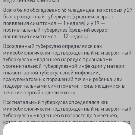
Всего было обследовано 46 младенцев, из которых у 27
был врожденный туберкулез (средний возраст
появления симптомов — 1 неделя) и у 19 —
постнатальный туберкулез (средний возраст
появления симптомов — 12 недель).
Врожденный туберкулез определялся как
микробиологически подтвержденный или вероятный
туберкулез у младенцев наряду с признаками
урогенитальной туберкулезной инфекции у матери,
плацентарной туберкулезной инфекции,
гранулематозных поражений печени ребенка или
подозрительными симптомами, появляющимися в
течение первой недели жизни.
Постнатальный туберкулез определялся как
микробиологически подтвержденный или вероятный
туберкулез у младенцев в возрасте до 6 месяцев,
которые не соответствовали критериям врожденного
туберкулеза, и с диагнозом туберкулез у матери.