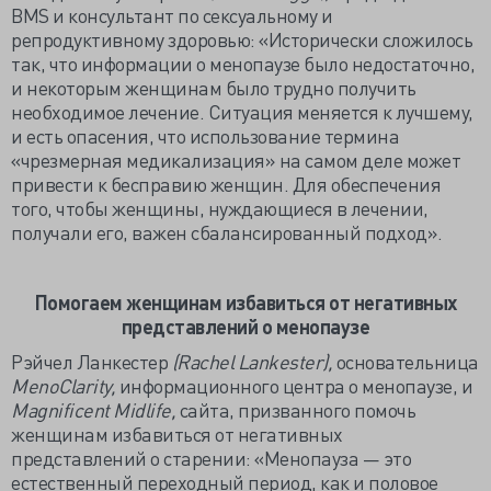
BMS и консультант по сексуальному и
репродуктивному здоровью: «Исторически сложилось
так, что информации о менопаузе было недостаточно,
и некоторым женщинам было трудно получить
необходимое лечение. Ситуация меняется к лучшему,
и есть опасения, что использование термина
«чрезмерная медикализация» на самом деле может
привести к бесправию женщин. Для обеспечения
того, чтобы женщины, нуждающиеся в лечении,
получали его, важен сбалансированный подход».
Помогаем женщинам избавиться от негативных
представлений о менопаузе
Рэйчел Ланкестер
(Rachel Lankester),
основательница
MenoClarity,
информационного центра о менопаузе, и
Magnificent Midlife,
сайта, призванного помочь
женщинам избавиться от негативных
представлений о старении: «Менопауза — это
естественный переходный период, как и половое