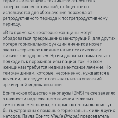
термин «менопауза» технически относится к
завершению менструаций, в обществе он
используется для обозначения перехода от
репродуктивного периода к пострепродуктивному
периоду.
«В то время как некоторые женщины могут
обрадоваться прекращению менструаций, для других
потеря гормональной функции яичников может
оказать серьезное влияние на их психическое и
физическое здоровье». Врачи должны внимательно
подходить к переживаниям пациенток. Не всем
женщинам требуется медикаментозное лечение. Но
тем женщинам, которые, несомненно, нуждаются в
лечении, не следует отказывать из-за опасений
чрезмерной медикализации.
Британское общество менопаузы (BMS) также заявило
о важности надлежащего лечения тяжелых
симптомов менопаузы, которые потенциально могут
быть устранены с помощью гормональных или других
методов. Паула Бриггс
(Paula Briggs),
председатель