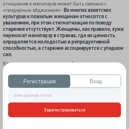
отношение к менопаузе может быть связано с
«гендерным эйджизмом».
Во многих азиатских
культурах к пожилым женщинам относятся с
уважением, при этом стигматизация по поводу
старения отсутствует. Женщины, как правило, хуже
переносят менопаузу в странах, где их ценность
определяется молодостью и репродуктивной
способностью, а старение ассоциируется с упадком
сил.
Команда также отметила, что большая часть
информации о менопаузе «продиктована
коммерческими интересами», и что это повлияло на
Регистрация
Регистрация
Вход
Вход
представление о гормональной терапии при
менопаузе, отодвинув на второй план
альтернативные варианты.
В редакционной статье, сопровождающей серию
Зарегистрироваться
исследований, отмечалось: «Использование
коммерческими организациями феминистских идей,
которые позиционируют использование