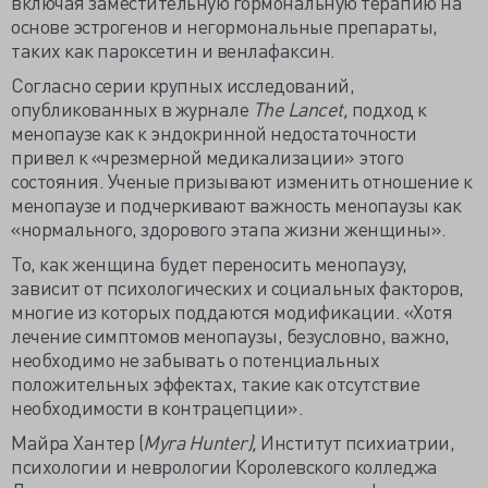
включая заместительную гормональную терапию на
основе эстрогенов и негормональные препараты,
таких как пароксетин и венлафаксин.
Согласно серии крупных исследований,
опубликованных в журнале
The Lancet,
подход к
менопаузе как к эндокринной недостаточности
привел к «чрезмерной медикализации» этого
состояния. Ученые призывают изменить отношение к
менопаузе и подчеркивают важность менопаузы как
«нормального, здорового этапа жизни женщины».
То, как женщина будет переносить менопаузу,
зависит от психологических и социальных факторов,
многие из которых поддаются модификации. «Хотя
лечение симптомов менопаузы, безусловно, важно,
необходимо не забывать о потенциальных
положительных эффектах, такие как отсутствие
необходимости в контрацепции».
Майра Хантер (
Myra Hunter),
Институт психиатрии,
психологии и неврологии Королевского колледжа