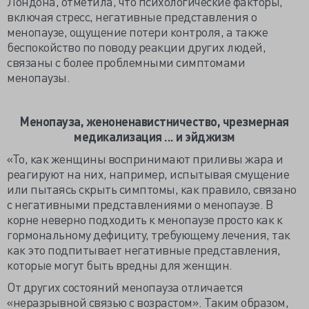
Лондона, отметила, что психологические факторы,
включая стресс, негативные представления о
менопаузе, ощущение потери контроля, а также
беспокойство по поводу реакции других людей,
связаны с более проблемными симптомами
менопаузы.
Менопауза, женоненавистничество, чрезмерная
медикализация ... и эйджизм
«То, как женщины воспринимают приливы жара и
реагируют на них, например, испытывая смущение
или пытаясь скрыть симптомы, как правило, связано
с негативными представлениями о менопаузе. В
корне неверно подходить к менопаузе просто как к
гормональному дефициту, требующему лечения, так
как это подпитывает негативные представления,
которые могут быть вредны для женщин.
От других состояний менопауза отличается
«неразрывной связью с возрастом». Таким образом,