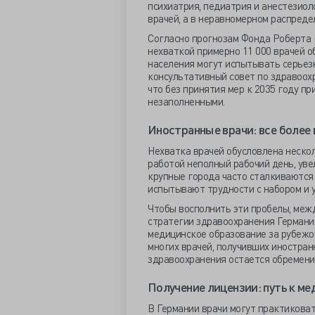
психиатрия, педиатрия и анестезиол
врачей, а в неравномерном распреде
Согласно прогнозам Фонда Роберта Б
нехваткой примерно 11 000 врачей о
населения могут испытывать серьез
консультативный совет по здравоохр
что без принятия мер к 2035 году п
незаполненными.
Иностранные врачи: все более 
Нехватка врачей обусловлена неско
работой неполный рабочий день, уве
крупные города часто сталкиваются 
испытывают трудности с набором и 
Чтобы восполнить эти пробелы, меж
стратегии здравоохранения Германии
медицинское образование за рубежом
многих врачей, получивших иностран
здравоохранения остается обремени
Получение лицензии: путь к ме
В Германии врачи могут практикова