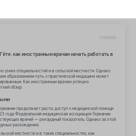
11/26/2025
Гёте: как иностранным врачам начать работать в
но узких специальностей и в сельской местности. Однако
ким образованием путь к практической медицине может
ированным. Как иностранным врачам успешно
ткий обзор.
тыми
Германии продолжает расти, доступ к медицинской помощи
023 года Федеральная медицинская ассоциация Германии
йствующих врачей — рекордный показатель. Однако за этой
урные расхождения.
льской местности и в таких специальностях, как