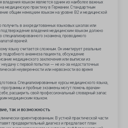
 владения языком является одним из наиболее важных
 на медицинскую практику в Германии. Стандартным
ение общим немецким языком на уровне В2 и медицинской
о получить в аккредитованных языковых школах или
, подтверждение владения медицинским языком должно
 специализированного экзамена, проводимого
алатой врачей.
кому языку считается сложным. Он имитирует реальные
ор подробного анамнеза пациента, обсуждение
исание медицинского заключения или выписки из
 неудачу с первой попытки — не из-за недостаточных
стической неуверенности или нервозности во время
готовка. Специализированные курсы медицинского языка,
-программы и пробные экзамены могут помочь врачам-
 себе, расширить свой профессиональный словарный запас
цким медицинским языком.
вие, так и возможность
клинически ориентированным. В устной практической части
тавят предварительный диагноз и предлагают план