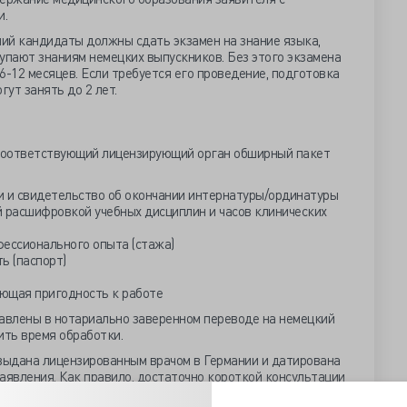
и.
ий кандидаты должны сдать экзамен на знание языка,
ступают знаниям немецких выпускников. Без этого экзамена
6-12 месяцев. Если требуется его проведение, подготовка
гут занять до 2 лет.
соответствующий лицензирующий орган обширный пакет
и и свидетельство об окончании интернатуры/ординатуры
й расшифровкой учебных дисциплин и часов клинических
ессионального опыта (стажа)
ь (паспорт)
ающая пригодность к работе
авлены в нотариально заверенном переводе на немецкий
ить время обработки.
ыдана лицензированным врачом в Германии и датирована
заявления. Как правило, достаточно короткой консультации
ложные диагностические тесты не требуются.