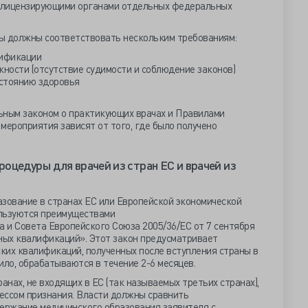
я лицензирующими органами отдельных федеральных
ы должны соответствовать нескольким требованиям:
лификации
ности (отсутствие судимости и соблюдение законов)
остоянию здоровья
ьным законом о практикующих врачах и Правилами
мероприятия зависят от того, где было получено
оцедуры для врачей из стран ЕС и врачей из
азование в странах ЕС или Европейской экономической
ользуются преимуществами
 и Совета Европейского Союза 2005/36/ЕС от 7 сентября
ьных квалификаций». Этот закон предусматривает
ких квалификаций, полученных после вступления страны в
вило, обрабатываются в течение 2-6 месяцев.
анах, не входящих в ЕС (так называемых третьих странах),
ессом признания. Власти должны сравнить
держание медицинского образования заявителя с