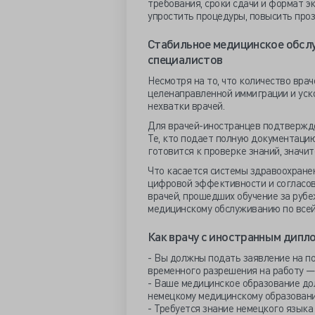
требования, сроки сдачи и формат 
упростить процедуры, повысить проз
Стабильное медицинское обсл
специалистов
Несмотря на то, что количество вра
целенаправленной иммиграции и уск
нехватки врачей.
Для врачей-иностранцев подтвержде
Те, кто подает полную документаци
готовится к проверке знаний, значи
Что касается системы здравоохранен
цифровой эффективности и согласов
врачей, прошедших обучение за рубе
медицинскому обслуживанию по всей
Как врачу с иностранным дипл
- Вы должны подать заявление на п
временного разрешения на работу —
- Ваше медицинское образование до
немецкому медицинскому образован
- Требуется знание немецкого языка 