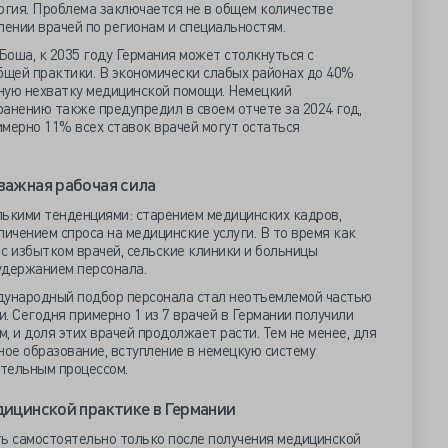
огия. Проблема заключается не в общем количестве
лении врачей по регионам и специальностям.
оша, к 2035 году Германия может столкнуться с
бщей практики. В экономически слабых районах до 40%
ную нехватку медицинской помощи. Немецкий
анению также предупредил в своем отчете за 2024 год,
римерно 11% всех ставок врачей могут остаться
важная рабочая сила
лькими тенденциями: старением медицинских кадров,
личением спроса на медицинские услуги. В то время как
с избытком врачей, сельские клиники и больницы
удержанием персонала.
дународный подбор персонала стал неотъемлемой частью
. Сегодня примерно 1 из 7 врачей в Германии получили
, и доля этих врачей продолжает расти. Тем не менее, для
ное образование, вступление в немецкую систему
тельным процессом.
дицинской практике в Германии
ть самостоятельно только после получения медицинской