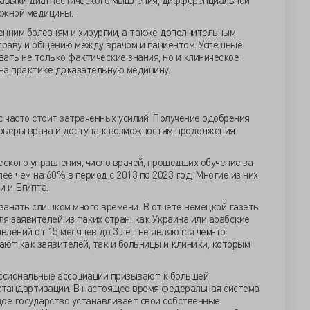
навыки диагностического мышления, дифференциальной
ожной медицины.
енним болезням и хирургии, а также дополнительным
праву и общению между врачом и пациентом. Успешные
ть не только фактические знания, но и клиническое
на практике доказательную медицину.
с часто стоит затраченных усилий. Получение одобрения
рьеры врача и доступа к возможностям продолжения
ского управления, число врачей, прошедших обучение за
ее чем на 60% в период с 2013 по 2023 год. Многие из них
и и Египта.
занять слишком много времени. В отчете немецкой газеты
для заявителей из таких стран, как Украина или арабские
влений от 15 месяцев до 3 лет не являются чем-то
ют как заявителей, так и больницы и клиники, которым
ессиональные ассоциации призывают к большей
тандартизации. В настоящее время федеральная система
дое государство устанавливает свои собственные