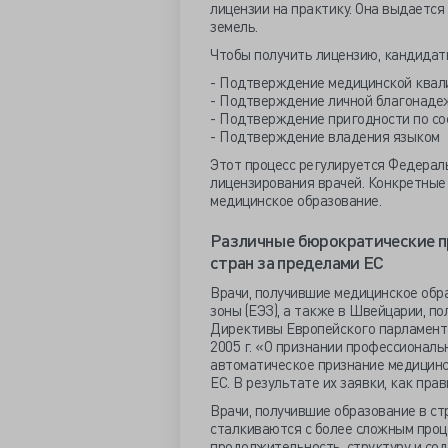
лицензии на практику. Она выдаетс
земель.
Чтобы получить лицензию, кандидат
- Подтверждение медицинской ква
- Подтверждение личной благонадеж
- Подтверждение пригодности по с
- Подтверждение владения языком
Этот процесс регулируется Федерал
лицензирования врачей. Конкретные 
медицинское образование.
Различные бюрократические пр
стран за пределами ЕС
Врачи, получившие медицинское обр
зоны (ЕЭЗ), а также в Швейцарии, п
Директивы Европейского парламента
2005 г. «О признании профессионал
автоматическое признание медицинс
ЕС. В результате их заявки, как пра
Врачи, получившие образование в стр
сталкиваются с более сложным проц
продолжительность, структуру и со