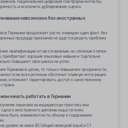
экзаменов. Национальная цифровая платформа могла бы
рачность и исключить дублирование оценок.
уживание невозможно без иностранных
чей в Германии продолжает расти, очевиден один факт: без
оренных процедур признания не удастся решить проблему
ние квалификации остается важным, но сложным этапом.
ю, приобретает хорошие языковые навыки и тщательно
тельно повышают свои шансы на успех.
ия Германии в целом, то только повышение прозрачности,
анности во всех регионах обеспечит плавную интеграцию
жом, и поможет гарантировать доступ к качественному
 стране.
омом начать работать в Германии
олучение лицензии на медицинскую практику или
 одного иностранного диплома недостаточно
лжно быть эквивалентно по объему и содержанию
ию.
на уровне не ниже B2 (общий немецкий язык) и C1