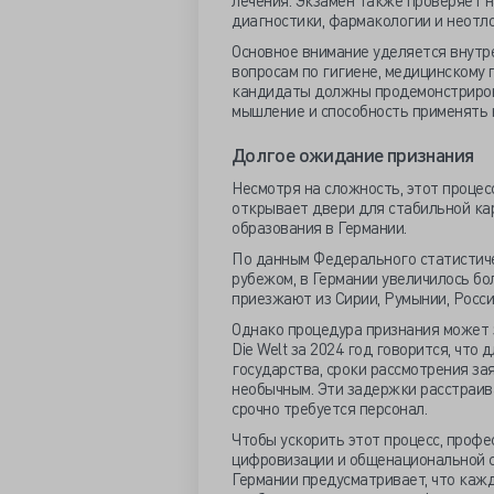
лечения. Экзамен также проверяет 
диагностики, фармакологии и неотл
Основное внимание уделяется внутр
вопросам по гигиене, медицинскому 
кандидаты должны продемонстрирова
мышление и способность применять 
Долгое ожидание признания
Несмотря на сложность, этот процес
открывает двери для стабильной ка
образования в Германии.
По данным Федерального статистиче
рубежом, в Германии увеличилось бол
приезжают из Сирии, Румынии, Росси
Однако процедура признания может 
Die Welt за 2024 год говорится, что 
государства, сроки рассмотрения зая
необычным. Эти задержки расстраива
срочно требуется персонал.
Чтобы ускорить этот процесс, проф
цифровизации и общенациональной с
Германии предусматривает, что каж