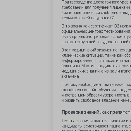
Подтверждение достаточного уровня
требований для получения лицензии
критерием является свободное влад
терминологией на уровне С1.
В то время как сертификат B2 можн
официальных центрах тестирования
быть продемонстрировано с помощью
соответствующей государственной п
Этот медицинский экзамен по немец
клинические ситуации, такие как сб
информированного согласия или нап
больницы. Многие кандидаты терпят
медицинских знаний, а из-за лингви
экзамена.
Поэтому необходима тщательная под
платформы онлайн-обучения, тандем
иностранцам обрести уверенность в
и развить свободное владение неме
Проверка знаний: как препятст
Тест на знания является широким и 
кандидаты осматривают пациента, с