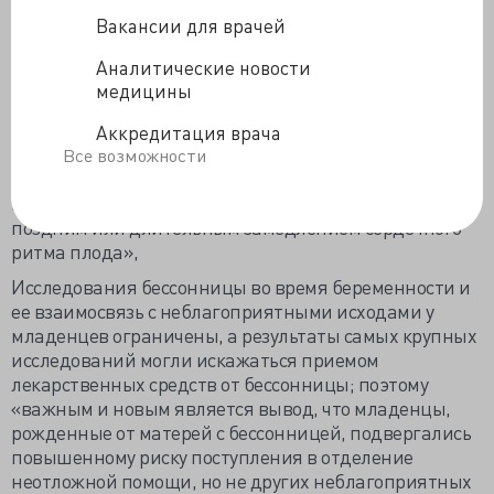
исходах по сравнению с контрольной группой была
Вакансии для врачей
повышенная вероятность поступления в отделение
Аналитические новости
неотложной помощи на первом году жизни (37,2%
медицины
против 32,3%).
«Изучаются возможные механизмы взаимосвязи
Аккредитация врача
между материнским апноэ во сне и
Все возможности
неблагоприятными младенческими исходами; они
могут быть связаны с системным воспалением и
поздним или длительным замедлением сердечного
ритма плода»,
Исследования бессонницы во время беременности и
ее взаимосвязь с неблагоприятными исходами у
младенцев ограничены, а результаты самых крупных
исследований могли искажаться приемом
лекарственных средств от бессонницы; поэтому
«важным и новым является вывод, что младенцы,
рожденные от матерей с бессонницей, подвергались
повышенному риску поступления в отделение
неотложной помощи, но не других неблагоприятных