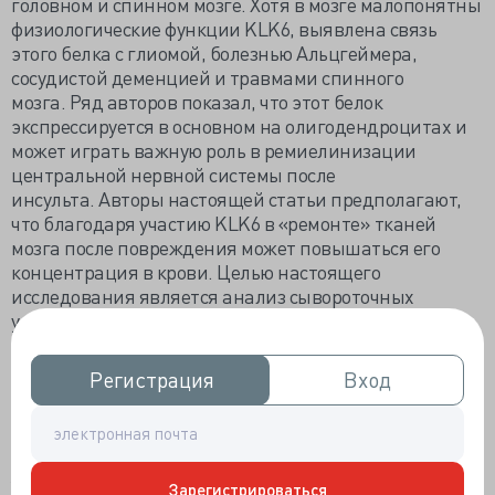
головном и спинном мозге. Хотя в мозге малопонятны
физиологические функции KLK6, выявлена связь
этого белка с глиомой, болезнью Альцгеймера,
сосудистой деменцией и травмами спинного
мозга. Ряд авторов показал, что этот белок
экспрессируется в основном на олигодендроцитах и
может играть важную роль в ремиелинизации
центральной нервной системы после
инсульта. Авторы настоящей статьи предполагают,
что благодаря участию KLK6 в «ремонте» тканей
мозга после повреждения может повышаться его
концентрация в крови. Целью настоящего
исследования является анализ сывороточных
уровней KLK6 при САК в результате разрыва
аневризмы.
Регистрация
Регистрация
Вход
Вход
МЕТОДЫ:
Референсные значения KLK6 были
отработаны при изучении образцов сыворотки крови
136 взрослых, они составляют от 1.04 (90% ДИ: 0.86-
1.21) до 3.93 нг/мл (90% ДИ: 3.75-4.11).
У 13 больных субарахноидальным кровоизлиянием
Зарегистрироваться