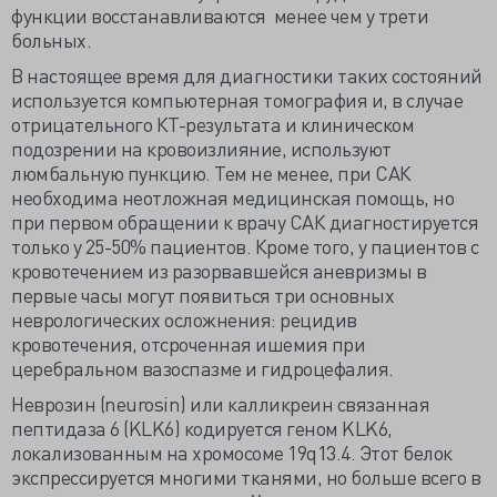
функции восстанавливаются менее чем у трети
больных.
В настоящее время для диагностики таких состояний
используется компьютерная томография и, в случае
отрицательного КТ-результата и клиническом
подозрении на кровоизлияние, используют
люмбальную пункцию. Тем не менее, при САК
необходима неотложная медицинская помощь, но
при первом обращении к врачу САК диагностируется
только у 25-50% пациентов. Кроме того, у пациентов с
кровотечением из разорвавшейся аневризмы в
первые часы могут появиться три основных
неврологических осложнения: рецидив
кровотечения, отсроченная ишемия при
церебральном вазоспазме и гидроцефалия.
Неврозин (neurosin) или калликреин связанная
пептидаза 6 (KLK6) кодируется геном KLK6,
локализованным на хромосоме 19q13.4. Этот белок
экспрессируется многими тканями, но больше всего в