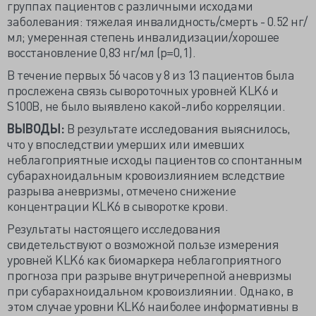
группах пациентов с различными исходами
заболевания: тяжелая инвалидность/смерть - 0.52 нг/
мл; умеренная степень инвалидизации/хорошее
восстановление 0,83 нг/мл (р=0,1).
В течение первых 56 часов у 8 из 13 пациентов была
прослежена связь сывороточных уровней KLK6 и
S100B, не было выявлено какой-либо корреляции.
ВЫВОДЫ:
В результате исследования выяснилось,
что у впоследствии умерших или имевших
неблагоприятные исходы пациентов со спонтанным
субарахноидальным кровоизлиянием вследствие
разрыва аневризмы, отмечено снижение
концентрации KLK6 в сыворотке крови.
Результаты настоящего исследования
свидетельствуют о возможной пользе измерения
уровней KLK6 как биомаркера неблагоприятного
прогноза при разрыве внутричерепной аневризмы
при субарахноидальном кровоизлиянии. Однако, в
этом случае уровни KLK6 наиболее информативны в