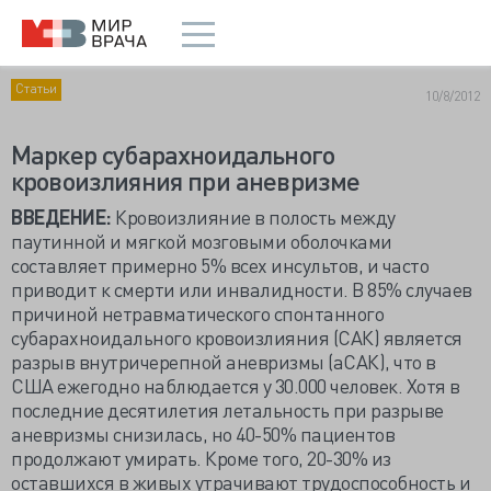
Статьи
10/8/2012
Маркер субарахноидального
кровоизлияния при аневризме
ВВЕДЕНИЕ:
Кровоизлияние в полость между
паутинной и мягкой мозговыми оболочками
составляет примерно 5% всех инсультов, и часто
приводит к смерти или инвалидности. В 85% случаев
причиной нетравматического спонтанного
субарахноидального кровоизлияния (САК) является
разрыв внутричерепной аневризмы (аСАК), что в
США ежегодно наблюдается у 30.000 человек. Хотя в
последние десятилетия летальность при разрыве
аневризмы снизилась, но 40-50% пациентов
продолжают умирать. Кроме того, 20-30% из
оставшихся в живых утрачивают трудоспособность и