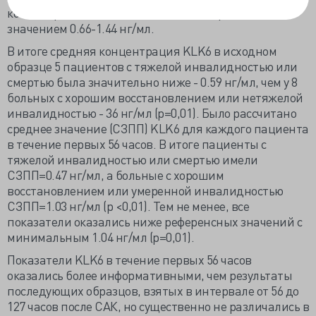
концентрации от 0.73 до 2.17 нг/мл и средним
значением 0.66-1.44 нг/мл.
В итоге средняя концентрация KLK6 в исходном
образце 5 пациентов с тяжелой инвалидностью или
смертью была значительно ниже - 0.59 нг/мл, чем у 8
больных с хорошим восстановлением или нетяжелой
инвалидностью - 36 нг/мл (р=0,01). Было рассчитано
среднее значение (СЗПП) KLK6 для каждого пациента
в течение первых 56 часов. В итоге пациенты с
тяжелой инвалидностью или смертью имели
СЗПП=0.47 нг/мл, а больные с хорошим
восстановлением или умеренной инвалидностью
СЗПП=1.03 нг/мл (р <0,01). Тем не менее, все
показатели оказались ниже референсных значений с
минимальным 1.04 нг/мл (р=0,01).
Показатели KLK6 в течение первых 56 часов
оказались более информативными, чем результаты
последующих образцов, взятых в интервале от 56 до
127 часов после САК, но существенно не различались в