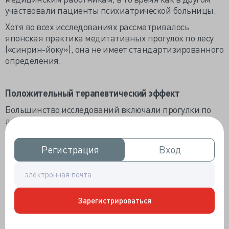
участвовали пациенты психиатрической больницы.
Хотя во всех исследованиях рассматривалось
японская практика медитативных прогулок по лесу
(«синрин-йоку»), она не имеет стандартизированного
определения.
Положительный терапевтический эффект
Большинство исследований включали прогулки по
лесу продолжительностью около 2 часов два раза в
неделю. Однако продолжительность прогулок была
разной. Некоторые участники ходили пешком всего 10
Регистрация
Регистрация
Вход
Вход
минут, в то время как другие совершали прогулки до 3
часов.
В некоторых случаях вмешательство определялось
расстоянием, а не временем; например, одно
Зарегистрироваться
исследование включало в себя прогулку на 2,5 км, а
другое — на 4 км.