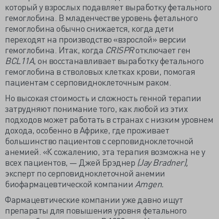
который у взрослых подавляет выработку фетального
гемоглобина. В младенчестве уровень фетального
гемоглобина обычно снижается, когда дети
переходят на производство «взрослой» версии
гемоглобина. Итак, когда
CRISPR
отключает ген
BCL11A
, он восстанавливает выработку фетального
гемоглобина в стволовых клетках крови, помогая
пациентам с серповидноклеточным раком.
Но высокая стоимость и сложность генной терапии
затрудняют понимание того, как любой из этих
подходов может работать в странах с низким уровнем
дохода, особенно в Африке, где проживает
большинство пациентов с серповидноклеточной
анемией. «К сожалению, эта терапия возможна не у
всех пациентов, — Джей Брэднер
(Jay Bradner),
эксперт по серповидноклеточной анемии
биофармацевтической компании
Amgen.
Фармацевтические компании уже давно ищут
препараты для повышения уровня фетального