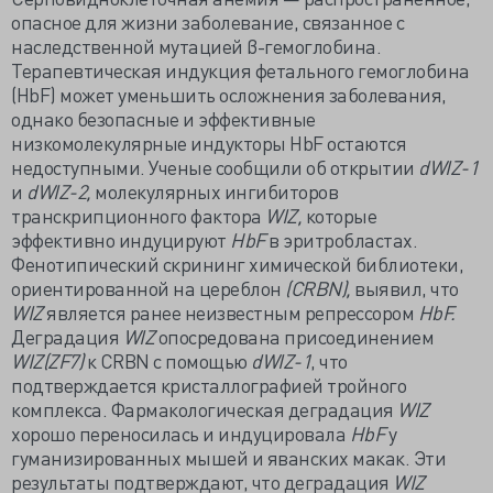
опасное для жизни заболевание, связанное с
наследственной мутацией β-гемоглобина.
Терапевтическая индукция фетального гемоглобина
(HbF) может уменьшить осложнения заболевания,
однако безопасные и эффективные
низкомолекулярные индукторы HbF остаются
недоступными. Ученые сообщили об открытии
dWIZ-1
и
dWIZ-2,
молекулярных ингибиторов
транскрипционного фактора
WIZ,
которые
эффективно индуцируют
HbF
в эритробластах.
Фенотипический скрининг химической библиотеки,
ориентированной на цереблон
(CRBN),
выявил, что
WIZ
является ранее неизвестным репрессором
HbF.
Деградация
WIZ
опосредована присоединением
WIZ(ZF7)
к CRBN с помощью
dWIZ-1
, что
подтверждается кристаллографией тройного
комплекса. Фармакологическая деградация
WIZ
хорошо переносилась и индуцировала
HbF
у
гуманизированных мышей и яванских макак. Эти
результаты подтверждают, что деградация
WIZ