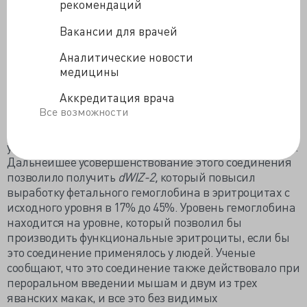
маркировать белок
BCL11A,
тем самым
рекомендаций
восстанавливая выработку фетального гемоглобина.
Вакансии для врачей
Они проанализировали библиотеку из 2814 молекул,
связывающихся с цереблоном, и обнаружили одну
Аналитические новости
молекулу под названием
dWIZ-1,
которая
медицины
увеличивала выработку фетального гемоглобина.
Аккредитация врача
Неожиданно оказалось, что данная молекула
Все возможности
направлена не на
BCL11A,
а на другой ген,
регулирующий белок под названием
WIZ
, который не
участвует в контроле уровня фетального гемоглобина.
Дальнейшее усовершенствование этого соединения
позволило получить
dWIZ-2,
который повысил
выработку фетального гемоглобина в эритроцитах с
исходного уровня в 17% до 45%. Уровень гемоглобина
находится на уровне, который позволил бы
производить функциональные эритроциты, если бы
это соединение применялось у людей. Ученые
сообщают, что это соединение также действовало при
пероральном введении мышам и двум из трех
яванских макак, и все это без видимых