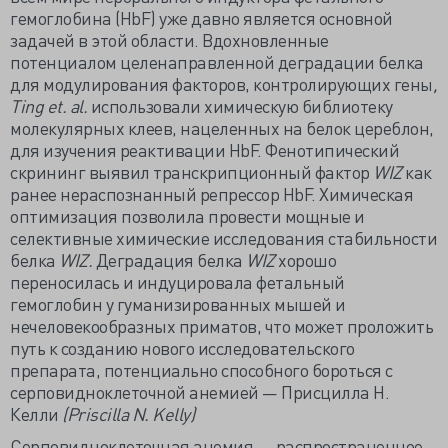
гемоглобина (HbF) уже давно является основной
задачей в этой области. Вдохновленные
потенциалом целенаправленной деградации белка
для модулирования факторов, контролирующих гены
,
Ting
et.
al.
использовали химическую библиотеку
молекулярных клеев, нацеленных на белок цереблон,
для изучения реактивации HbF. Фенотипический
скрининг выявил транскрипционный фактор
WIZ
как
ранее нераспознанный репрессор HbF. Химическая
оптимизация позволила провести мощные и
селективные химические исследования стабильности
белка
WIZ.
Деградация белка
WIZ
хорошо
переносилась и индуцировала фетальный
гемоглобин у гуманизированных мышей и
нечеловекообразных приматов, что может проложить
путь к созданию нового исследовательского
препарата, потенциально способного бороться с
серповидноклеточной анемией — Присцилла Н.
Келли
(Priscilla N. Kelly)
Серповидноклеточная анемия — распространенное,