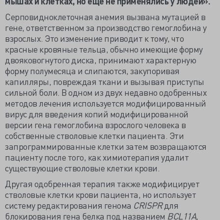
мышах и клетках, но еще не применялись у людей».
Серповидноклеточная анемия вызвана мутацией в
гене, ответственном за производство гемоглобина у
взрослых. Это изменение приводит к тому, что
красные кровяные тельца, обычно имеющие форму
двояковогнутого диска, принимают характерную
форму полумесяца и слипаются, закупоривая
капилляры, повреждая ткани и вызывая приступы
сильной боли. В одном из двух недавно одобренных
методов лечения используется модифицированный
вирус для введения копий модифицированной
версии гена гемоглобина взрослого человека в
собственные стволовые клетки пациента. Эти
запрограммированные клетки затем возвращаются
пациенту после того, как химиотерапия удалит
существующие стволовые клетки крови.
Другая одобренная терапия также модифицирует
стволовые клетки крови пациента, но использует
систему редактирования генома
CRISPR
для
блокирования гена белка под названием
BCL11A,