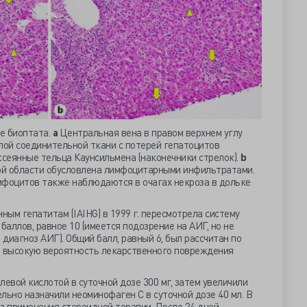
е биоптата.
a
Центральная вена в правом верхнем углу
ой соединительной ткани с потерей гепатоцитов
ссеянные тельца Каунсильмена (наконечники стрелок).
b
ой области обусловлена лимфоцитарными инфильтратами.
мфоцитов также наблюдаются в очагах некроза в дольке
ым гепатитам (IAIHG) в 1999 г. пересмотрела систему
баллов, равное 10 (имеется подозрение на АИГ, но не
диагноз АИГ). Общий балл, равный 6, был рассчитан по
а высокую вероятность лекарственного повреждения
левой кислотой в суточной дозе 300 мг, затем увеличили
ельно назначили неоминофаген С в суточной дозе 40 мл. В
з применения стероидной терапии. После 24 дней