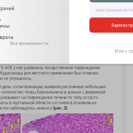
врачей
выявила гепатомегалии или спленомегалии. Со стороны
е
тклонений обнаружено не было (а: горизонтальная
Зарегистр
цины
анов брюшной полости:
печень с четкими контурами,
врача
 внутреннее эхо без жировых изменений печени. Однако
Все возможности
е лимфатических узлов в печеночных воротах.
Или с 
ой волны
: умеренная эластичность печени (1,53 м/с, что
а 5-АСК у нее развилось лекарственное повреждение
о будесонида для местного применения был отменен.
о не улучшилось.
й день госпитализации, выявила рассеянные небольшие
е количество телец Каунсильмена в дольке с умеренной
 указывает на повреждение печени по типу острого
аты в портальной области состояли в основном из
леток наблюдалось немного
(рис. 2).