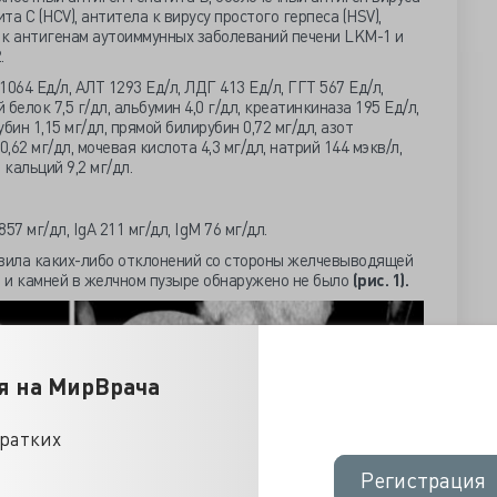
та С (HCV), антитела к вирусу простого герпеса (HSV),
 к антигенам аутоиммунных заболеваний печени LKM-1 и
.
064 Ед/л, АЛТ 1293 Ед/л, ЛДГ 413 Ед/л, ГГТ 567 Ед/л,
белок 7,5 г/дл, альбумин 4,0 г/дл, креатинкиназа 195 Ед/л,
бин 1,15 мг/дл, прямой билирубин 0,72 мг/дл, азот
,62 мг/дл, мочевая кислота 4,3 мг/дл, натрий 144 мэкв/л,
 кальций 9,2 мг/дл.
57 мг/дл, IgA 211 мг/дл, IgM 76 мг/дл.
вила каких-либо отклонений со стороны желчевыводящей
 и камней в желчном пузыре обнаружено не было
(рис. 1).
я на МирВрача
кратких
Регистрация
Регистрация