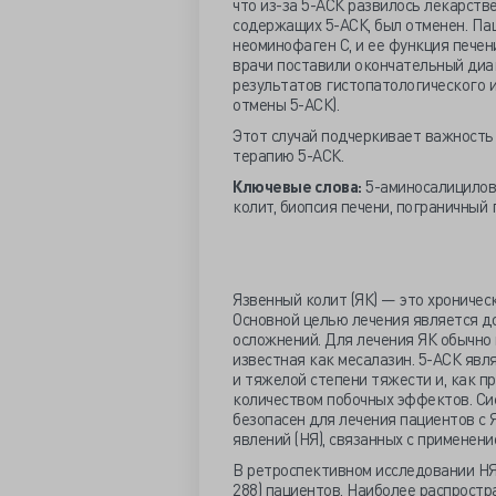
что из-за 5-АСК развилось лекарств
содержащих 5-АСК, был отменен. Па
неоминофаген С, и ее функция печен
врачи поставили окончательный диа
результатов гистопатологического 
отмены 5-АСК).
Этот случай подчеркивает важность
терапию 5-АСК.
Ключевые слова:
5-аминосалицилова
колит, биопсия печени, пограничный 
Язвенный колит (ЯК) — это хроничес
Основной целью лечения является 
осложнений. Для лечения ЯК обычно 
известная как месалазин. 5-АСК явл
и тяжелой степени тяжести и, как п
количеством побочных эффектов. Сис
безопасен для лечения пациентов с 
явлений (НЯ), связанных с применени
В ретроспективном исследовании НЯ,
288) пациентов. Наиболее распрост