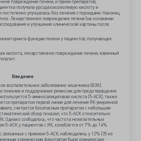
енное повреждение печени, и прием препаратов,
циентка получала урсодезоксихолевую кислоту и
и постепенно улучшалась без лечения стероидами. Наконец,
гноз: Лекарственное повреждение печени (на основании
исследования и улучшения клинической картины после
 мониторинга функции печени у пациентов, получающих
я кислота, лекарственное повреждение печени, язвенный
гепатит.
Введение
кое воспалительное заболевание кишечника (ВЗК).
достижение и поддержание ремиссии для предотвращения
используется 5-аминосалициловая кислота (5-АСК), также
яется препаратом первой линии для лечения ЯК умеренной
равило, считается безопасным препаратом с небольшим
тематический обзор показал, что 5-АСК относительно
ЯК. Однако сообщалось, что частота нежелательных
ем 5-АСК у пациентов с ЯК, колеблется от 7% до 14%.
 связанные с приемом 5-АСК, наблюдались у 12% (35 из
раненным клиническим фенотипом были клинические