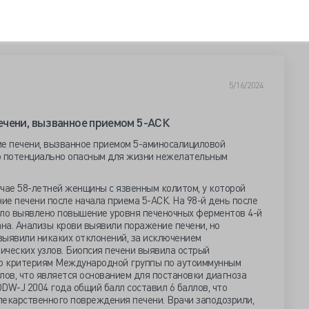
5/16/2024
чени, вызванное приемом 5-АСК
е печени, вызванное приемом 5-аминосалициловой
 но потенциально опасным для жизни нежелательным
чае 58-летней женщины с язвенным колитом, у которой
е печени после начала приема 5-АСК. На 98-й день после
ыло выявлено повышение уровня печеночных ферментов 4-й
ана. Анализы крови выявили поражение печени, но
выявили никаких отклонений, за исключением
ических узлов. Биопсия печени выявила острый
но критериям Международной группы по аутоиммунным
ллов, что является основанием для постановки диагноза
DW-J 2004 года общий балл составил 6 баллов, что
лекарственного повреждения печени. Врачи заподозрили,