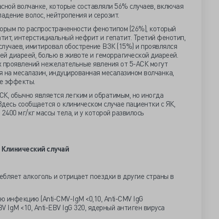
сной волчанке, которые составляли 56% случаев, включая
адение волос, нейтропения и серозит.
торым по распространенности фенотипом (26%), который
тит, интерстициальный нефрит и гепатит. Третий фенотип,
лучаев, имитировал обострение ВЗК (15%) и проявлялся
й диареей, болью в животе и геморрагической диареей.
х проявлений нежелательные явления от 5-АСК могут
 на месалазин, индуцированная месалазином волчанка,
е эффекты.
К, обычно является легким и обратимым, но иногда
десь сообщается о клиническом случае пациентки с ЯК,
2400 мг/кг массы тела, и у которой развилось
Клинический случай
ебляет алкоголь и отрицает поездки в другие страны в
 инфекцию (Anti-CMV-IgM <0,10, Anti-CMV IgG
V IgM <10, Anti-EBV IgG 320, ядерный антиген вируса