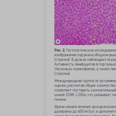
Рис. 2.
Гистологическое исследовани
изображения окружена ободком рыхл
(стрелки). В дольке наблюдаются ра
Активность лимфоцитов в портальн
Несколько эозинофилов, а также ли
(стрелки).
Международная группа по аутоиммунн
оценки, рассчитав общее количество 
позволяет поставить окончательный 
шкале DDW-J 2004, что указывает н
печени.
Врачи начали лечение урсодезоксихо
дозировку до 600 мг/сут, и дополнит
итоге функция печени улучшилась бе