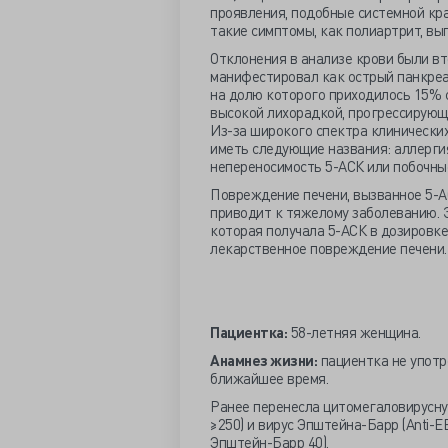
проявления, подобные системной кра
такие симптомы, как полиартрит, вып
Отклонения в анализе крови были в
манифестировал как острый панкреа
на долю которого приходилось 15% с
высокой лихорадкой, прогрессирующе
Из-за широкого спектра клинически
иметь следующие названия: аллергия
непереносимость 5-АСК или побочны
Повреждение печени, вызванное 5-АС
приводит к тяжелому заболеванию. З
которая получала 5-АСК в дозировке 
лекарственное повреждение печени.
Пациентка:
58-летняя женщина.
Анамнез жизни:
пациентка не употр
ближайшее время.
Ранее перенесла цитомегаловирусную
≥250) и вирус Эпштейна-Барр (Anti-EB
Эпштейн-Барр 40).