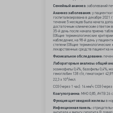
Семейный анамнез:
заболеваний печ
Анамнез заболевания:
у пациентки 
госпитализирована в декабре 2021 г
течение 5 месяцев была начата допо
достаточным клиническим ответом в 
35-й день после начала приема табл
(Общие терминологические критерии
наблюдение, на 98-й день у пациент
степени (Общие терминологические 
лекарственных средств пациентка н
Физикальное обследование:
печень
Лабораторные анализы: общий ана
эозинофилы 0,4%, базофилы 0,4%, мо
гемоглобин 138 г/л, гематокрит 42,8%
4
22,3 х 10
/мкл.
СОЭ (через 1 час): 14 мм/ч. СОЭ (через 
Коагулограмма:
МНО 0,85, АЧТВ 26 с
Функция щитовидной железы
в но
Инфекционная панель:
отрицательны
антитела к вирусу гепатита В, пове