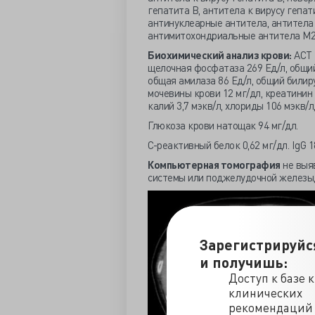
гепатита B, антитела к вирусу гепати
антинуклеарные антитела, антитела
антимитохондриальные антитела М2
Биохимический анализ крови:
АСТ 1
щелочная фосфатаза 269 Ед/л, общий 
общая амилаза 86 Ед/л, общий билиру
мочевины крови 12 мг/дл, креатинин 0
калий 3,7 мэкв/л, хлориды 106 мэкв/л,
Глюкоза крови натощак 94 мг/дл.
С-реактивный белок 0,62 мг/дл. IgG 18
Компьютерная томография
не выя
системы или поджелудочной железы,
Зарегистрируйс
и получишь:
Доступ к базе 
клинических
рекомендаций