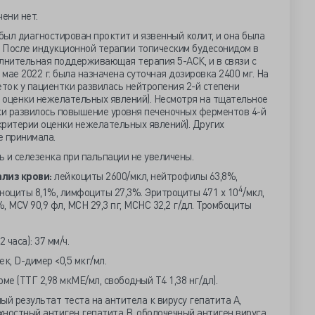
ени нет.
был диагностирован проктит и язвенный колит, и она была
. После индукционной терапии топическим будесонидом в
лнительная поддерживающая терапия 5-АСК, и в связи с
мае 2022 г. была назначена суточная дозировка 2400 мг. На
еток у пациентки развилась нейтропения 2-й степени
 оценки нежелательных явлений). Несмотря на тщательное
ки развилось повышение уровня печеночных ферментов 4-й
критерии оценки нежелательных явлений). Других
е принимала.
 и селезенка при пальпации не увеличены.
лиз крови:
лейкоциты 2600/мкл, нейтрофилы 63,8%,
4
ноциты 8,1%, лимфоциты 27,3%. Эритроциты 471 х 10
/мкл,
, MCV 90,9 фл, МСН 29,3 пг, МСНС 32,2 г/дл. Тромбоциты
2 часа): 37 мм/ч.
ек, D-димер <0,5 мкг/мл.
рме (ТТГ 2,98 мкМЕ/мл, свободный Т4 1,38 нг/дл).
й результат теста на антитела к вирусу гепатита А,
рхностный антиген гепатита В, оболочечный антиген вируса