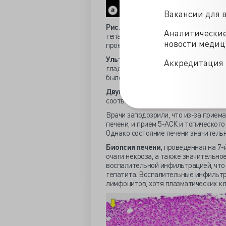
Вакансии для 
Рис. 1.
Компьютерная томография не 
Аналитически
гепатобилиарной системы никаких о
новости меди
проекция, b: корональная проекция).
Ультразвуковое исследование орг
Аккредитация 
гладкой поверхностью и нормальное
было отмечено небольшое увеличени
Двумерная эластография сдвигов
соответствует фиброзу, балл 2).
Врачи заподозрили, что из-за прием
печени, и прием 5-АСК и топическог
Однако состояние печени значительн
Биопсия печени,
проведенная на 7-
очаги некроза, а также значительно
воспалительной инфильтрацией, что
гепатита. Воспалительные инфильтр
лимфоцитов, хотя плазматических к