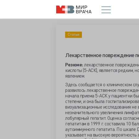
Статьи
Лекарственное повреждение пе
Резюме:
лекарственное повреждени
кислоты (5-АСК), является редким,
явлением.
Здесь сообщается о клиническом слу
развилось лекарственное повреждени
начала приема 5-АСК у пациентки б
степени, и она была госпитализиров
визуализационные исследования не 
незначительного увеличения лимфат
лобулярный гепатит. Оценка соглас
гепатитам в 1999 г. составила 10 ба
аутоиммунного гепатита. По шкале D
указывает на высокую вероятность 