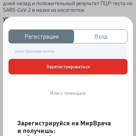
дней назад и положительный результат ПЦР-теста на
SARS-CoV-2 в мазке из носоглотки.
УЗИ
при поступлении в отделение патологии
беременности показало отсутствие шевелений плода,
наличие сердцебиения плода и нормальное
Регистрация
Регистрация
Вход
Вход
количество околоплодных вод. Кардиотокография
(КТГ) была интерпретирована как патологическая
(рис. 3).
Зарегистрироваться
Или с помощью
Зарегистрируйся на МирВрача
и получишь: