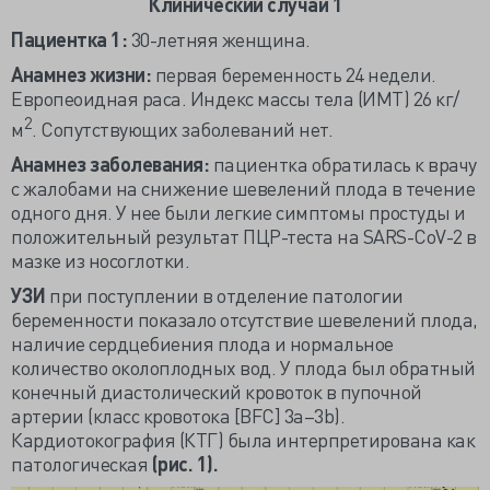
Клинический случай 1
Пациентка 1:
30-летняя женщина.
Анамнез жизни:
первая беременность 24 недели.
Европеоидная раса. Индекс массы тела (ИМТ) 26 кг/
2
м
. Сопутствующих заболеваний нет.
Анамнез заболевания:
пациентка обратилась к врачу
с жалобами на снижение шевелений плода в течение
одного дня. У нее были легкие симптомы простуды и
положительный результат ПЦР-теста на SARS-CoV-2 в
мазке из носоглотки.
УЗИ
при поступлении в отделение патологии
беременности показало отсутствие шевелений плода,
наличие сердцебиения плода и нормальное
количество околоплодных вод. У плода был обратный
конечный диастолический кровоток в пупочной
артерии (класс кровотока [BFC] 3a–3b).
Кардиотокография (КТГ) была интерпретирована как
патологическая
(рис. 1).