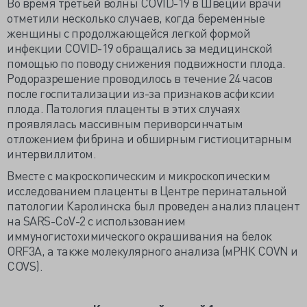
Во время третьей волны COVID-19 в Швеции врачи
отметили несколько случаев, когда беременные
женщины с продолжающейся легкой формой
инфекции COVID-19 обращались за медицинской
помощью по поводу снижения подвижности плода.
Родоразрешение проводилось в течение 24 часов
после госпитализации из-за признаков асфиксии
плода. Патология плаценты в этих случаях
проявлялась массивным периворсинчатым
отложением фибрина и обширным гистиоцитарным
интервиллитом.
Вместе с макроскопическим и микроскопическим
исследованием плаценты в Центре перинатальной
патологии Каролинска был проведен анализ плацент
на SARS-CoV-2 с использованием
иммуногистохимического окрашивания на белок
ORF3A, а также молекулярного анализа (мРНК COVN и
COVS).