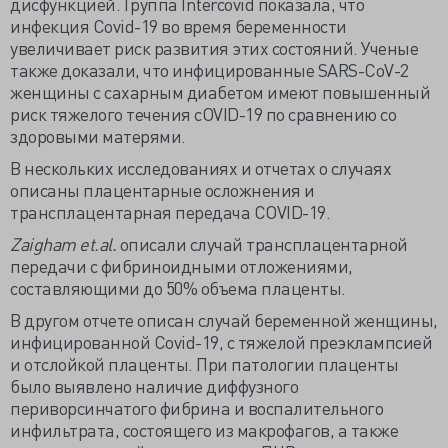
дисфункцией. Группа Intercovid показала, что
инфекция Covid-19 во время беременности
увеличивает риск развития этих состояний. Ученые
также доказали, что инфицированные SARS-CoV-2
женщины с сахарным диабетом имеют повышенный
риск тяжелого течения cOVID-19 по сравнению со
здоровыми матерями.
В нескольких исследованиях и отчетах о случаях
описаны плацентарные осложнения и
трансплацентарная передача COVID-19.
Zaigham
et.
al.
описали случай трансплацентарной
передачи с фибриноидными отложениями,
составляющими до 50% объема плаценты.
В другом отчете описан случай беременной женщины,
инфицированной Covid-19, с тяжелой преэклампсией
и отслойкой плаценты. При патологии плаценты
было выявлено наличие диффузного
периворсинчатого фибрина и воспалительного
инфильтрата, состоящего из макрофагов, а также