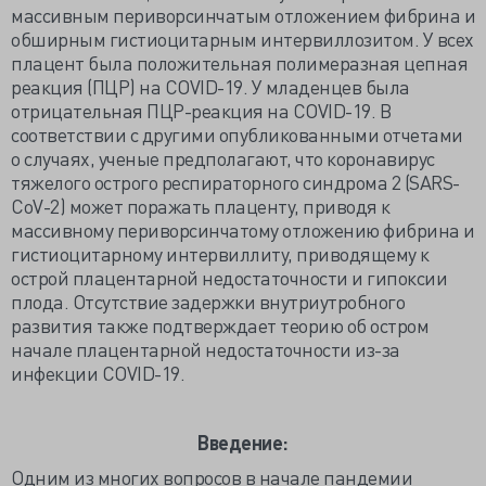
массивным периворсинчатым отложением фибрина и
обширным гистиоцитарным интервиллозитом. У всех
плацент была положительная полимеразная цепная
реакция (ПЦР) на COVID-19. У младенцев была
отрицательная ПЦР-реакция на COVID-19. В
соответствии с другими опубликованными отчетами
о случаях, ученые предполагают, что коронавирус
тяжелого острого респираторного синдрома 2 (SARS-
CoV-2) может поражать плаценту, приводя к
массивному периворсинчатому отложению фибрина и
гистиоцитарному интервиллиту, приводящему к
острой плацентарной недостаточности и гипоксии
плода. Отсутствие задержки внутриутробного
развития также подтверждает теорию об остром
начале плацентарной недостаточности из-за
инфекции COVID-19.
Введение:
Одним из многих вопросов в начале пандемии