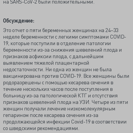
на SARS-CoV-2 были положительными.
Обсуждение:
Это отчет о пяти беременных женщинах на 24–33
неделе беременности с легкими симптомами COVID-
19, которые поступили в отделение патологии
беременности из-за снижения шевелений плода и
признаков асфиксии плода, с дальнейшим
выявлением тяжелой плацентарной
недостаточности. Ни одна из женщин не была
вакцинирована против COVID-19. Все женщины были
родоразрешены с помощью кесарева сечения в
течение нескольких часов после поступления в
больницу из-за патологической КТГ и отсутствия
признаков шевелений плода на УЗИ. Четыре из пяти
женщин получали лечение низкомолекулярным
гепарином после кесарева сечения из-за
продолжающейся инфекции Covid-19 в соответствии
со шведскими рекомендациями.