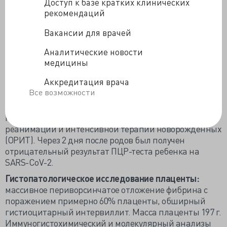
Доступ к базе кратких клинических
рекомендаций
Рис. 3. КТГ пациентки 3 при поступлении в
стационар.
Вакансии для врачей
Было принято решение о родоразрешении с помощью
Аналитические новости
кесарева сечения. Родилась девочка, масса тела 686 г,
медицины
оценка по шкале Апгар 3, 9 и 9 баллов через 1, 5 и 10
минут соответственно. Газы крови пуповины:
Аккредитация врача
умеренная асфиксия с артериальным рН 7,02 и
Все возможности
избытком оснований (BE) -18,2.
Младенец был госпитализирован в отделение
реанимации и интенсивной терапии новорожденных
(ОРИТ). Через 2 дня после родов был получен
отрицательный результат ПЦР-теста ребенка на
SARS-CoV-2.
Гистопатологическое исследование плаценты:
массивное периворсинчатое отложение фибрина с
поражением примерно 60% плаценты, обширный
гистиоцитарный интервиллит. Масса плаценты 197 г.
Иммуногистохимический и молекулярный анализы