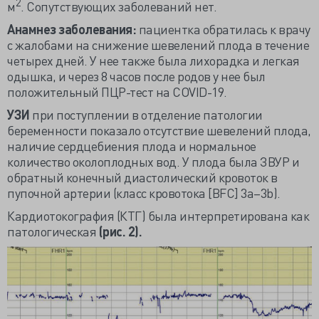
2
м
. Сопутствующих заболеваний нет.
Анамнез заболевания:
пациентка обратилась к врачу
с жалобами на снижение шевелений плода в течение
четырех дней. У нее также была лихорадка и легкая
одышка, и через 8 часов после родов у нее был
положительный ПЦР-тест на COVID-19.
УЗИ
при поступлении в отделение патологии
беременности показало отсутствие шевелений плода,
наличие сердцебиения плода и нормальное
количество околоплодных вод. У плода была ЗВУР и
обратный конечный диастолический кровоток в
пупочной артерии (класс кровотока [BFC] 3a–3b).
Кардиотокография (КТГ) была интерпретирована как
патологическая
(рис. 2).