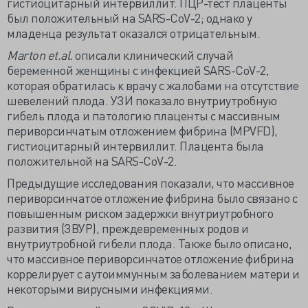
гистиоцитарный интервиллит. ПЦР-тест плаценты
был положительный на SARS-CoV-2; однако у
младенца результат оказался отрицательным.
Marton
et.
al.
описали клинический случай
беременной женщины с инфекцией SARS-CoV-2,
которая обратилась к врачу с жалобами на отсутствие
шевелений плода. УЗИ показало внутриутробную
гибель плода и патологию плаценты с массивным
периворсинчатым отложением фибрина (MPVFD),
гистиоцитарный интервиллит. Плацента была
положительной на SARS-CoV-2.
Предыдущие исследования показали, что массивное
периворсинчатое отложение фибрина было связано с
повышенным риском задержки внутриутробного
развития (ЗВУР), преждевременных родов и
внутриутробной гибели плода. Также было описано,
что массивное периворсинчатое отложение фибрина
коррелирует с аутоиммунным заболеванием матери и
некоторыми вирусными инфекциями.