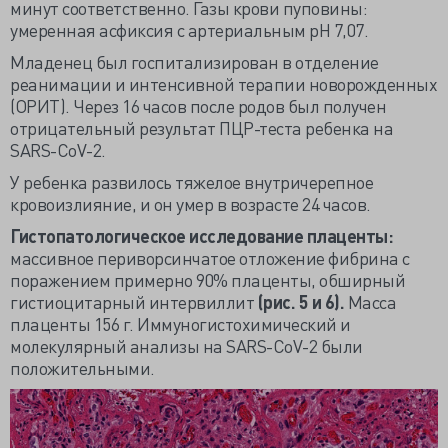
минут соответственно. Газы крови пуповины:
умеренная асфиксия с артериальным рН 7,07.
Младенец был госпитализирован в отделение
реанимации и интенсивной терапии новорожденных
(ОРИТ). Через 16 часов после родов был получен
отрицательный результат ПЦР-теста ребенка на
SARS-CoV-2.
У ребенка развилось тяжелое внутричерепное
кровоизлияние, и он умер в возрасте 24 часов.
Гистопатологическое исследование плаценты:
массивное периворсинчатое отложение фибрина с
поражением примерно 90% плаценты, обширный
гистиоцитарный интервиллит
(рис. 5 и 6).
Масса
плаценты 156 г. Иммуногистохимический и
молекулярный анализы на SARS-CoV-2 были
положительными.