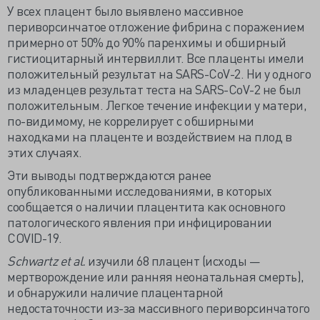
У всех плацент было выявлено массивное
периворсинчатое отложение фибрина с поражением
примерно от 50% до 90% паренхимы и обширный
гистиоцитарный интервиллит. Все плаценты имели
положительный результат на SARS-CoV-2. Ни у одного
из младенцев результат теста на SARS-CoV-2 не был
положительным. Легкое течение инфекции у матери,
по-видимому, не коррелирует с обширными
находками на плаценте и воздействием на плод в
этих случаях.
Эти выводы подтверждаются ранее
опубликованными исследованиями, в которых
сообщается о наличии плацентита как основного
патологического явления при инфицировании
COVID-19.
Schwartz et al.
изучили 68 плацент (исходы —
мертворождение или ранняя неонатальная смерть),
и обнаружили наличие плацентарной
недостаточности из-за массивного периворсинчатого