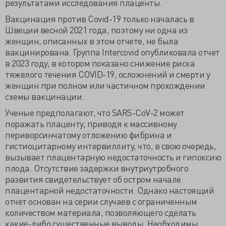
результатами исследования плаценты.
Вакцинация против Covid-19 только началась в
Швеции весной 2021 года, поэтому ни одна из
женщин, описанных в этом отчете, не была
вакцинирована. Группа Intercovid опубликовала отчет
в 2023 году, в котором показано снижение риска
тяжелого течения COVID-19, осложнений и смерти у
женщин при полном или частичном прохождении
схемы вакцинации.
Ученые предполагают, что SARS-CoV-2 может
поражать плаценту, приводя к массивному
периворсинчатому отложению фибрина и
гистиоцитарному интервиллиту, что, в свою очередь,
вызывает плацентарную недостаточность и гипоксию
плода. Отсутствие задержки внутриутробного
развития свидетельствует об остром начале
плацентарной недостаточности. Однако настоящий
отчет основан на серии случаев с ограниченным
количеством материала, позволяющего сделать
какие-либо существенные выводы. Необходимы