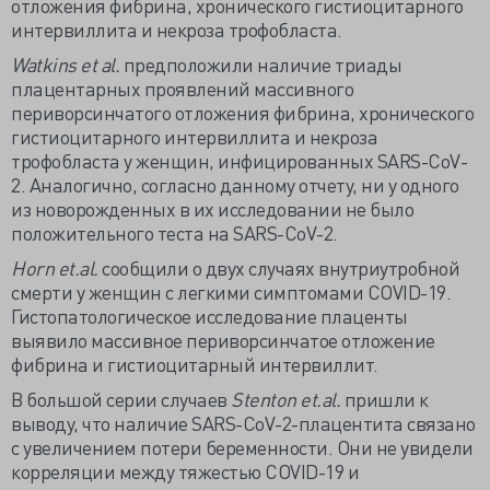
отложения фибрина, хронического гистиоцитарного
интервиллита и некроза трофобласта.
Watkins et al.
предположили наличие триады
плацентарных проявлений массивного
периворсинчатого отложения фибрина, хронического
гистиоцитарного интервиллита и некроза
трофобласта у женщин, инфицированных SARS-CoV-
2. Аналогично, согласно данному отчету, ни у одного
из новорожденных в их исследовании не было
положительного теста на SARS-CoV-2.
Horn
et.
al.
сообщили о двух случаях внутриутробной
смерти у женщин с легкими симптомами COVID-19.
Гистопатологическое исследование плаценты
выявило массивное периворсинчатое отложение
фибрина и гистиоцитарный интервиллит.
В большой серии случаев
Stenton
et.
al.
пришли к
выводу, что наличие SARS-CoV-2-плацентита связано
с увеличением потери беременности. Они не увидели
корреляции между тяжестью COVID-19 и