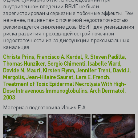
внутривенном введении ВВИГ не были
зарегистрированы серьезные побочные эффекты. Тем
не менее, пациентам с почечной недостаточностью
рекомендуется снижение дозы ВВИГ для уменьшения
риска развития преходящей острой почечной
недостаточности из-за дисфункции проксимальных
канальцев.
Christa Prins, Francisco A. Kerdel, R. Steven Padilla,
Thomas Hunziker, Sergio Chimenti, Isabelle Viard,
Davide N. Mauri, Kirsten Flynn, Jennifer Trent, David J.
Margolis, Jean-Hilaire Saurat, Lars E. French.
Treatment of Toxic Epidermal Necrolysis With High-
Dose Intravenous Immunoglobulins. Arch Dermatol.
2003
Материал подготовила Ильич Е.А.