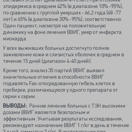
эпидермиса в среднем 42% (в диапазоне 10% -95%),
по сравнению с группой умерших - 66,2 года (48 -77
лет) и 65% (в диапазоне 30% -95%), соответственно.
Один пациент, несмотря на положительную
динамику на фоне лечения ВВИГ, умер от инфаркта
миокарда.
У всех выживших больных достигнуто полное
заживление кожи и слизистых оболочек в среднем в
течение 15 дней (диапазон 4-40 дней).
Кроме того, анализ 35 партий ВВИГ выявил
значительные отличия в способности ВВИГ
подавлять Fas-опосредованную гибель клеток в
пробирке, различающуюся у одного препарата от
серии к серии.
ВЫВОДЫ:
Раннее лечение больных с ТЭН высокими
дозами ВВИГ является безопасным и
эффективным. Учитывая результаты исследования,
рекомендуют назначение ВВИГ 1 г/кг в день в течение
3 дней, суммарно 3 г/кг. В исследовании при