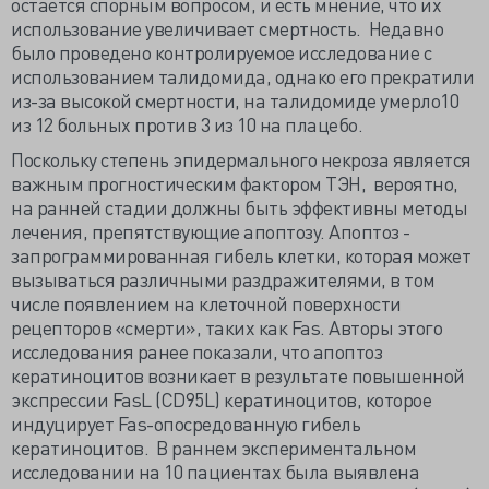
остается спорным вопросом, и есть мнение, что их
использование увеличивает смертность. Недавно
было проведено контролируемое исследование с
использованием талидомида, однако его прекратили
из-за высокой смертности, на талидомиде умерло10
из 12 больных против 3 из 10 на плацебо.
Поскольку степень эпидермального некроза является
важным прогностическим фактором ТЭН, вероятно,
на ранней стадии должны быть эффективны методы
лечения, препятствующие апоптозу. Апоптоз -
запрограммированная гибель клетки, которая может
вызываться различными раздражителями, в том
числе появлением на клеточной поверхности
рецепторов «смерти», таких как Fas. Авторы этого
исследования ранее показали, что апоптоз
кератиноцитов возникает в результате повышенной
экспрессии FasL (CD95L) кератиноцитов, которое
индуцирует Fas-опосредованную гибель
кератиноцитов. В раннем экспериментальном
исследовании на 10 пациентах была выявлена