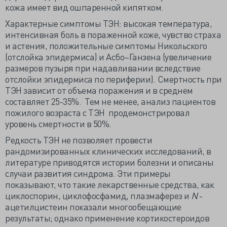
кожа имеет вид ошпаренной кипятком.
Характерные симптомы ТЭН: высокая температура,
интенсивная боль в пораженной коже, чувство страха
и астения, положительные симптомы Никольского
(отслойка эпидермиса) и Асбо–Ганзена (увеличение
размеров пузыря при надавливании вследствие
отслойки эпидермиса по периферии). Смертность при
ТЭН зависит от объема поражения и в среднем
составляет 25-35%. Тем не менее, анализ пациентов
пожилого возраста с ТЭН продемонстрировал
уровень смертности в 50%.
Редкость ТЭН не позволяет провести
рандомизированных клинических исследований, в
литературе приводятся истории болезни и описаны
случаи развития синдрома. Эти примеры
показывают, что такие лекарственные средства, как
циклоспорин, циклофосфамид, плазмаферез и
N
-
ацетилцистеин показали многообещающие
результаты; однако применение кортикостероидов