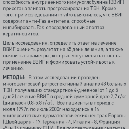
способность внутривенного иммуноглобулина (ВВИГ)
приостанавливать прогрессирование ТЭН. Кроме
того, при исследовании in vitro выяснилось, что ВВИГ
содержит анти-Fas антитела, способные
ингибировать Fas-опосредованный апоптоз
кератиноцитов.
Цель исследования: определить ответ на лечение
ВВИГ, оценить результат на 45 день лечения, а также
выявить параметры, которые могут менять ответ на
применение ВВИГ и формировать устойчивость к
лечению.
МЕТОДЫ:
В этом исследовании проведен
многоцентровой ретроспективный анализ 48 больных
ТЭН, получавших стандартное 4-дневное (от 1 до 5
дней) лечение ВВИГ в средней суммарной дозе 2,7 г/кг
(диапазон 0.8-5.8 г/кг). Все пациенты в период с
июля 1997г. по июль 2000г находились в 14
университетских дерматологических центрах Европы
(Швейцария - 17, Германия - 4, Италия - 8, Франция
-5) и 14 клиниках США. Для подтверждения диагноза