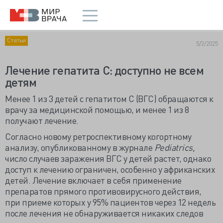
Статьи
5/3/2025
Лечение гепатита С: доступно не всем
детям
Менее 1 из 3 детей с гепатитом С (ВГС) обращаются к
врачу за медицинской помощью, и менее 1 из 8
получают лечение.
Согласно новому ретроспективному когортному
анализу, опубликованному в журнале
Pediatrics,
число случаев заражения ВГС у детей растет, однако
доступ к лечению ограничен, особенно у африканских
детей. Лечение включает в себя применение
препаратов прямого противовирусного действия,
при приеме которых у 95% пациентов через 12 недель
после лечения не обнаруживается никаких следов