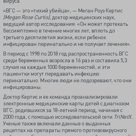
вируса.
«ВГС — это «тихий убийца», — Меган Роуз Кертис
(Megan Rose Curtis),
доктор медицинских наук,
ведущий автор исследования. «Он может протекать
бессимптомно в течение многих лет, вплоть до
третьего десятилетия жизни, если ребенок
инфицирован перинатально и не получает лечения».
В период с 1998 по 2018 год распространенность ВГС
среди беременных возросла в 16 раз и составила 5,3
случая на каждые 1000 беременностей, и эти
пациентки могут передавать инфекцию
перинатально. Многие люди не подозревают, что они
инфицированы.
Доктор Кертис и ее команда проанализировали
электронные медицинские карты детей с диагнозом
ВГС, родившихся за 18-летний период, начиная с
2000 года, с помощью исследовательской сети
TriNetX.
Ученые также включали данные о выданных
рецептах на препараты прямого противовирусного