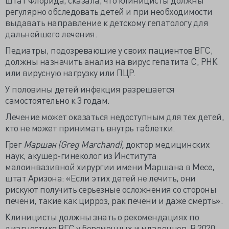
регулярно обследовать детей и при необходимости
выдавать направление к детскому гепатологу для
дальнейшего лечения.
Педиатры, подозревающие у своих пациентов ВГС,
должны назначить анализ на вирус гепатита С, РНК
или вирусную нагрузку или ПЦР.
У половины детей инфекция разрешается
самостоятельно к 3 годам.
Лечение может оказаться недоступным для тех детей,
кто не может принимать внутрь таблетки.
Грег
Маршан (
Greg
Marchand),
доктор медицинских
наук, акушер-гинеколог из Института
малоинвазивной хирургии имени Маршана в Месе,
штат Аризона: «Если этих детей не лечить, они
рискуют получить серьезные осложнения со стороны
печени, такие как цирроз, рак печени и даже смерть».
Клиницисты должны знать о рекомендациях по
диагностике ВГС у беременных и младенцев. В 2020