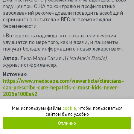
году Центры США по контролю и профилактике
заболеваний рекомендовали проводить всеобщий
скрининг на антитела к ВГС во время каждой
беременности.
«Все еще есть надежда, что показатели лечения
улучшатся по мере того, как и врачи, и пациенты
получат больше информации о новых лекарствах».
Автор:
Лиза Мари Базиль (
Lisa Marie Basile)
,
журналист-фрилансер.
Источник:
https://www.medscape.com/viewarticle/clinicians-
can-prescribe-cure-hepatitis-c-most-kids-never-
2025a1000a42
Мы используем файлы
cookie
, чтобы пользоваться
вирусный гепатит
гепатит с
гепатология
сайтом было удобно
инфекционные болезни
цирроз
Отлично