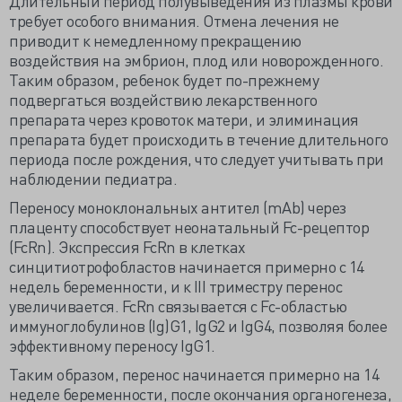
Длительный период полувыведения из плазмы крови
требует особого внимания. Отмена лечения не
приводит к немедленному прекращению
воздействия на эмбрион, плод или новорожденного.
Таким образом, ребенок будет по-прежнему
подвергаться воздействию лекарственного
препарата через кровоток матери, и элиминация
препарата будет происходить в течение длительного
периода после рождения, что следует учитывать при
наблюдении педиатра.
Переносу моноклональных антител (mAb) через
плаценту способствует неонатальный Fc-рецептор
(FcRn). Экспрессия FcRn в клетках
синцитиотрофобластов начинается примерно с 14
недель беременности, и к III триместру перенос
увеличивается. FcRn связывается с Fc-областью
иммуноглобулинов (Ig)G1, IgG2 и IgG4, позволяя более
эффективному переносу IgG1.
Таким образом, перенос начинается примерно на 14
неделе беременности, после окончания органогенеза,