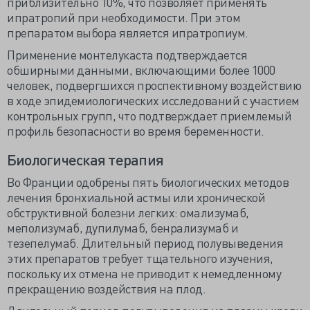
приблизительно 10%, что позволяет применять
ипратропий при необходимости. При этом
препаратом выбора является ипратропиум.
Применение монтелукаста подтверждается
обширными данными, включающими более 1000
человек, подвергшихся проспективному воздействию
в ходе эпидемиологических исследований с участием
контрольных групп, что подтверждает приемлемый
профиль безопасности во время беременности.
Биологическая терапия
Во Франции одобрены пять биологических методов
лечения бронхиальной астмы или хронической
обструктивной болезни легких: омализумаб,
меполизумаб, дупилумаб, бенрализумаб и
тезепелумаб. Длительный период полувыведения
этих препаратов требует тщательного изучения,
поскольку их отмена не приводит к немедленному
прекращению воздействия на плод.