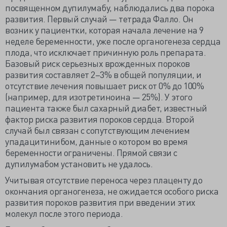
посвященном дупилумабу, наблюдались два порока
развития. Первый случай — тетрада Фалло. Он
возник у пациентки, которая начала лечение на 9
неделе беременности, уже после органогенеза сердца
плода, что исключает причинную роль препарата.
Базовый риск серьезных врожденных пороков
развития составляет 2–3% в общей популяции, и
отсутствие лечения повышает риск от 0% до 100%
(например, для изотретиноина — 25%). У этого
пациента также был сахарный диабет, известный
фактор риска развития пороков сердца. Второй
случай был связан с сопутствующим лечением
упадацитинибом, данные о котором во время
беременности ограничены. Прямой связи с
дупилумабом установить не удалось.
Учитывая отсутствие переноса через плаценту до
окончания органогенеза, не ожидается особого риска
развития пороков развития при введении этих
молекул после этого периода.