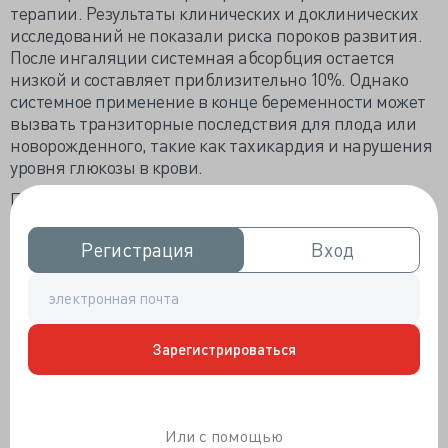
терапии. Результаты клинических и доклинических
исследований не показали риска пороков развития.
После ингаляции системная абсорбция остается
низкой и составляет приблизительно 10%. Однако
системное применение в конце беременности может
вызвать транзиторные последствия для плода или
новорожденного, такие как тахикардия и нарушения
уровня глюкозы в крови.
При терапевтическом подходе приоритетное
внимание должно уделяться поддержанию
стабильности дыхания. При первой линии терапии
Регистрация
Регистрация
Вход
Вход
предпочтение отдается молекулам с наиболее
длительной историей безопасности и
фармакокинетическим профилем, который
способствует минимальному системному
Зарегистрироваться
воздействию.
Среди бета-2-агонистов длительного действия
сальметерол и формотерол являются препаратами
первой линии терапии, которые можно применять
Или с помощью