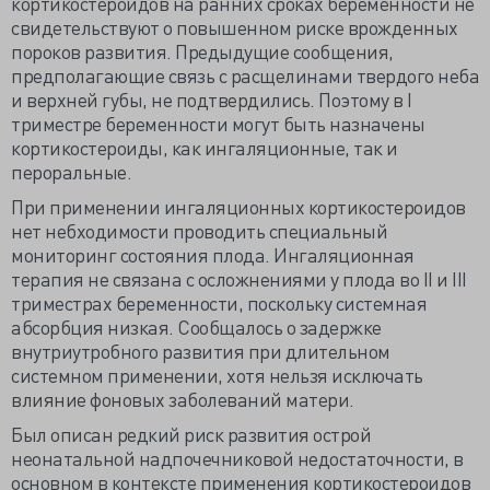
кортикостероидов на ранних сроках беременности не
свидетельствуют о повышенном риске врожденных
пороков развития. Предыдущие сообщения,
предполагающие связь с расщелинами твердого неба
и верхней губы, не подтвердились. Поэтому в I
триместре беременности могут быть назначены
кортикостероиды, как ингаляционные, так и
пероральные.
При применении ингаляционных кортикостероидов
нет небходимости проводить специальный
мониторинг состояния плода. Ингаляционная
терапия не связана с осложнениями у плода во II и III
триместрах беременности, поскольку системная
абсорбция низкая. Сообщалось о задержке
внутриутробного развития при длительном
системном применении, хотя нельзя исключать
влияние фоновых заболеваний матери.
Был описан редкий риск развития острой
неонатальной надпочечниковой недостаточности, в
основном в контексте применения кортикостероидов