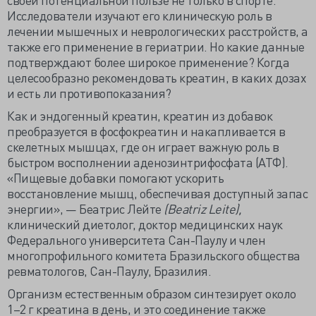
Исследователи изучают его клиническую роль в
лечении мышечных и неврологических расстройств, а
также его применение в гериатрии. Но какие данные
подтверждают более широкое применение? Когда
целесообразно рекомендовать креатин, в каких дозах
и есть ли противопоказания?
Как и эндогенный креатин, креатин из добавок
преобразуется в фосфокреатин и накапливается в
скелетных мышцах, где он играет важную роль в
быстром восполнении аденозинтрифосфата (АТФ).
«Пищевые добавки помогают ускорить
восстановление мышц, обеспечивая доступный запас
энергии», — Беатрис Лейте
(Beatriz Leite),
клинический диетолог, доктор медицинских наук
Федерального университета Сан-Паулу и член
многопрофильного комитета Бразильского общества
ревматологов, Сан-Паулу, Бразилия.
Организм естественным образом синтезирует около
1–2 г креатина в день, и это соединение также