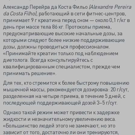
Александр Перейра да Коста Фильо
(Alexandre Pereira
da Costa Filho),
работающий в сети фитнес-центров,
принимает 9 г креатина перед сном — около 0,1 г/кг в
день при массе тела 86 кг. Протоколы приема,
предусматривающие высокие начальные дозы, за
которыми следуют более низкие поддерживающие
дозы, должны проводиться профессионалом.
«Принимайте креатин только под наблюдением
диетолога. Всегда консультируйтесь с
квалифицированным специалистом, прежде чем
принимать решение».
Для тех, кто стремится к более быстрому повышению
мышечной массы, рекомендуется дозировка: 20 г/сут,
разделенная на четыре приема, в течение 5 дней, с
последующей поддерживающей дозой 3–5 г/сут.
Однако такой режим может привести к задержке
жидкости и незначительному увеличению веса.
«Большинство людей этого не замечают, но это
зависит от того, достаточно ли они тренируются,