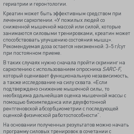
гериатрии и геронтологии.
Креатин может быть эффективным средством при
лечении саркопении. «У пожилых людей со
сниженной мышечной массой или силой, которые
занимаются силовыми тренировками, креатин может
способствовать улучшению состояния мышц».
Рекомендуемая доза остается неизменной: 3–5 г/сут
при постоянном приеме.
В таких случаях нужно сначала пройти скрининг на
саркопению с использованием опросника
SARC-F,
который оценивает функциональную независимость,
а также исследование на силу схвата. «Если
подтверждено снижение мышечной силы, то
необходима дальнейшая оценка мышечной массы с
помощью биоимпеданса или двухфотонной
рентгеновской абсорбциометрии с последующей
оценкой физической работоспособности”.
На основании полученных результатов можно начать
программу силовых тренировок в сочетании с