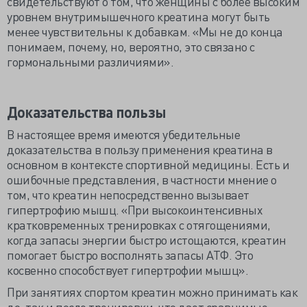
свидетельствуют о том, что женщины с более высоким
уровнем внутримышечного креатина могут быть
менее чувствительны к добавкам. «Мы не до конца
понимаем, почему, но, вероятно, это связано с
гормональными различиями».
Доказательства пользы
В настоящее время имеются убедительные
доказательства в пользу применения креатина в
основном в контексте спортивной медицины. Есть и
ошибочные представления, в частности мнение о
том, что креатин непосредственно вызывает
гипертрофию мышц. «При высокоинтенсивных
кратковременных тренировках с отягощениями,
когда запасы энергии быстро истощаются, креатин
помогает быстро восполнять запасы АТФ. Это
косвенно способствует гипертрофии мышц».
При занятиях спортом креатин можно принимать как
до, так и после тренировки, что дает сравнимые