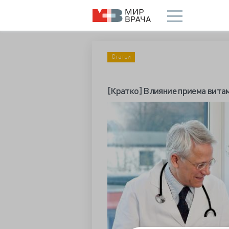
Статьи
[Кратко] Влияние приема вита