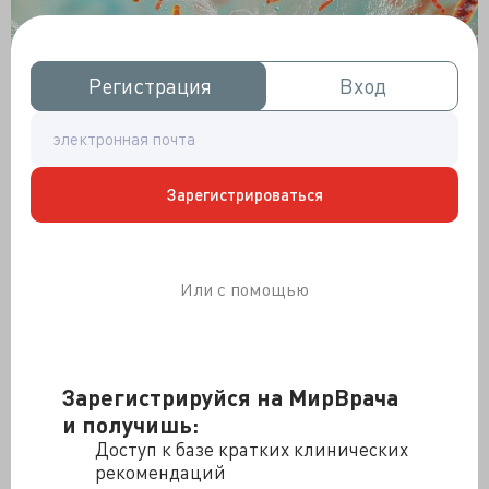
Регистрация
Регистрация
Вход
Вход
Зарегистрироваться
Или с помощью
Методология:
Ретроспективный анализ историй болезни
158 пациентов (средний возраст 70 лет) с
Зарегистрируйся на МирВрача
септическим шоком из двух исследований
и получишь:
(тиамин при септическом шоке и тиамин для
Доступ к базе кратких клинических
защиты почек при септическом шоке).
рекомендаций