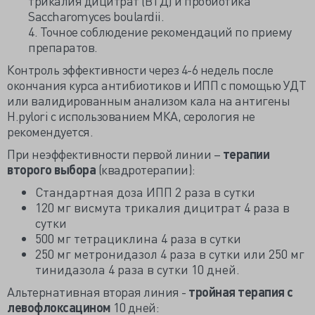
трикалия дицитрат (ВТД) и пробиотика
Saccharomyces boulardii.
4. Точное соблюдение рекомендаций по приему
препаратов.
Контроль эффективности через 4-6 недель после
окончания курса антибиотиков и ИПП с помощью УДТ
или валидированным анализом кала на антигены
H.pylori с использованием МКА, серология не
рекомендуется.
При неэффективности первой линии –
терапии
второго выбора
(квадротерапии):
Стандартная доза ИПП 2 раза в сутки
120 мг висмута трикалия дицитрат 4 раза в
сутки
500 мг тетрациклина 4 раза в сутки
250 мг метронидазол 4 раза в сутки или 250 мг
тинидазола 4 раза в сутки 10 дней.
Альтернативная вторая линия -
тройная терапия с
левофлоксацином
10 дней: