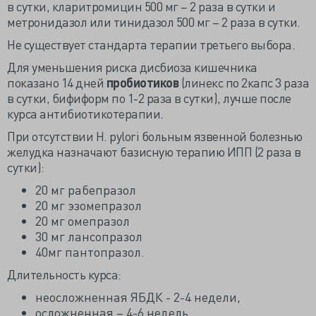
в сутки, кларитромицин 500 мг – 2 раза в сутки и
метронидазол или тинидазол 500 мг – 2 раза в сутки.
Не существует стандарта терапии третьего выбора.
Для уменьшения риска дисбиоза кишечника
показано 14 дней
пробиотиков
(линекс по 2капс 3 раза
в сутки, бифиформ по 1-2 раза в сутки), лучше после
курса антибиотикотерапии.
При отсутствии H. рylori больным язвенной болезнью
желудка назначают базисную терапию ИПП (2 раза в
сутки):
20 мг рабепразол
20 мг эзомепразол
20 мг омепразол
30 мг лансопразол
40мг пантопразол.
Длительность курса:
неосложненная ЯБДК - 2-4 недели,
осложненная – 4-6 недель,