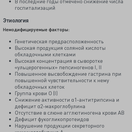
В последние годы отмечено снижение числа
госпитализаций
Этиология
Немодифицируемые факторы:
Генетическая предрасположенность
Высокая продукция соляной кислоты
обкладочными клетками
Высокая концентрация в сыворотке
«ульцерогенных» пепсиногенов I, II
Повышенное высвобождение гастрина при
повышенной чувствительности к нему
обкладочных клеток
Группа крови O (I)
Снижение активности α1-антитрипсина и
дефицит α2-макроглобулина
Отсутствие в слюне агглютиногена крови АВ
Дефицит фукогликопротеидов
Нарушение продукции секреторного
иммуноглобулина А