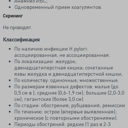
Анамнез ИБС;
Одновременный прием коагулянтов.
Скрининг
Не проводят.
Классификация
По наличию инфекции H.pylori:
ассоциированная; не ассоциированная.
По локализации: желудок;
двенадцатиперстная кишка; сочетанные
язвы желудка и двенадцатиперстной кишки;
По количеству: одиночные; множественные.
По размерам язвенных дефектов: малые (до
0,5 см в ); средние (0,6-1,9 см); большие (2,0-3,0
см); гигантские (более 3,0 см)
По стадии: обострения; рубцевания; ремиссии
По течению: острое (впервые выявленная);
хроническое (с повторными обострениями).
Периоды обострений: редкие (1 раз в 2-3