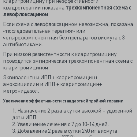
кларитромицину при неэффективности
квадротерапии показана
трехкомпонентная схема с
левофлоксацином
.
Если схема с левофлоксацином невозможна, показана
«последовательная терапия» или
четырехкомпонентная без препаратов висмута с 3
антибиотиками.
При низкой резистентности к кларитромицину
проводится эмпирическая трехкомпонентная схема с
кларитромицином.
Эквивалентны ИПП + кларитромицин+
амоксициллин и ИПП + кларитромицин+
метронидазол.
Увеличение эффективности стандартной тройной терапии
:
1. Назначение 2 раза в сутки высокой – удвоенной
дозы ИПП.
2. Увеличение лечения с 7 до 10-14 дней.
3. Добавление 2 раза в сутки 240 мг висмута