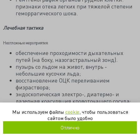
признаки отека легких при тяжелой степени
геморрагического шока.
Лечебная тактика
Неотложные мероприятия:
обеспечение проходимости дыхательных
путей (на боку, назогастральный зонд).
пузырь со льдом на живот, внутрь -
небольшие кусочки льда;
восстановление ОЦК переливанием
физраствора;
эндоскопическая электро-, диатермо- и
лазерная коагуляция кровоточащего сосуда;
при невозможности ЭГДС - промывание
Мы используем файлы
cookie
, чтобы пользоваться
желудка ледяной водой;
сайтом было удобно
в/в 2-4 раза в сутки 40 мг омепразола (20 мг
Отлично
фамотидина);
в/в капельно 100,0-200,0 мл 5% раствора