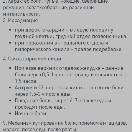
2. Характер боли: тупые, ноющие, сверлящие,
режущие, схваткообразные, различной
интенсивности.
3. Иррадиация:
при дефекте кардии – в левую половину
грудной клетки, грудной отдел позвоночника;
при поражении антрального отдела и
пилорического канала - правое подреберье
4. Связь с приемом пищи:
При язве верхних отделов желудка - ранние
боли через 0,5-1 ч после еды длительностью 1-
1,5 часов;
Антрум и 12-перстная кишка - поздние боли
через 1,5-3 ч после еды;
Голодные боли - через 6-7 ч после еды и
проходят после еды;
Ночные боли.
5. Механизм купирования боли: приемом антацидов,
молока, после еды, после рвоты.