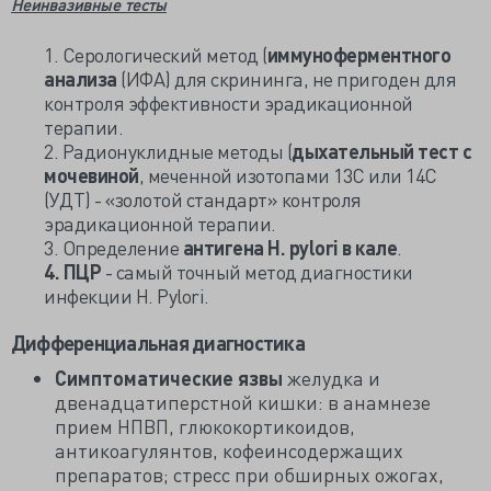
Неинвазивные тесты
1. Серологический метод (
иммуноферментного
анализа
(ИФА) для скрининга, не пригоден для
контроля эффективности эрадикационной
терапии.
2. Радионуклидные методы (
дыхательный тест с
мочевиной
, меченной изотопами 13С или 14С
(УДТ) - «золотой стандарт» контроля
эрадикационной терапии.
3. Определение
антигена H. pylori в кале
.
4. ПЦР
- самый точный метод диагностики
инфекции H. Pylori.
Дифференциальная диагностика
Симптоматические язвы
желудка и
двенадцатиперстной кишки: в анамнезе
прием НПВП, глюкокортикоидов,
антикоагулянтов, кофеинсодержащих
препаратов; стресс при обширных ожогах,