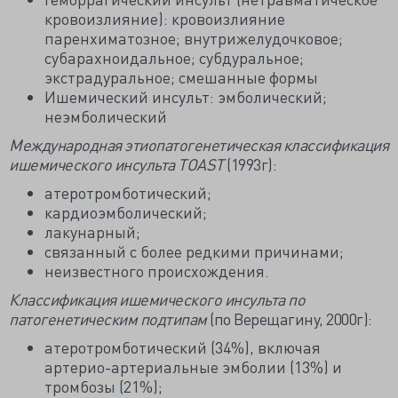
кровоизлияние): кровоизлияние
паренхиматозное; внутрижелудочковое;
субарахноидальное; субдуральное;
экстрадуральное; смешанные формы
Ишемический инсульт: эмболический;
неэмболический
Международная этиопатогенетическая классификация
ишемического инсульта TOAST
(1993г):
атеротромботический;
кардиоэмболический;
лакунарный;
связанный с более редкими причинами;
неизвестного происхождения.
Классификация ишемического инсульта по
патогенетическим подтипам
(по Верещагину, 2000г):
атеротромботический (34%), включая
артерио-артериальные эмболии (13%) и
тромбозы (21%);