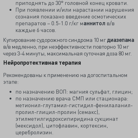
приподнять до 30° головной конец кровати.
При появлении и/или нарастании нарушения
сознания показано введение осмотических
препаратов – 0.5-1.0 г/кг м
аннитол
в/в
каждые 6 часов.
Купирование судорожного синдрома 10 мг
диазепама
в/в медленно, при неэффективности повторно 10 мг
через 3-4 минуты, максимальная суточная доза 80 мг.
Нейропротективная терапия
Рекомендованы к применению на догоспитальном
этапе:
по назначению ВОП: магния сульфат, глицин;
по назначению врача СМП или стационара:
метионил-глутамил-гистидил-фенилаланил-
пролил-глицил-пролин (семакс),
этилметилгидроксипиридина сукцинат
(мексидол), цитофлавин, кортексин,
церебролизин.