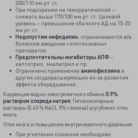
200/110 мм рт. ст.
При подозрении на геморрагический –
снижать выше 170/100 мм рт. ст. Целевой
уровень – превышение обычного АД на 15-20
мм рт. ст.
Недопустим нифедипин
, ограничивается в/в
болюсное введение гипотензивных
препаратов.
Предпочтительны ингибиторы АПФ
–
каптоприл, эналаприл и пр.
Ограничено применение
аминофиллина
и
других сосудорасширяющих из-за развития
эффекта обкрадывания.
Коррекция водно-электролитного обмена
0.9%
раствором хлорида натрия
. Гипоосмолярные
растворы (0.45 % NaCl, 5% глюкоза) усугубляют отек
мозга.
Отек мозга и повышение внутричерепного давления:
При угнетении сознания необходимо