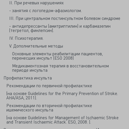
II. При речевых нарушениях
- занятия с логопедом-афазиологом.
III. При центральном постинсультном болевом синдроме
- антидепрессанты (амитриптилин) и карбамазепин
(тегретол, финлепсин).
IV. Психотерапия.
V. Дополнительные методы
Основные элементы реабилитации пациентов,
перенесших инсульт (ESO 2008)
Медикаментозная терапия в восстановительном
периоде инсульта
Профилактика инсульта
Рекомендации по первичной профилактике
(на основе Guidelines for the Primary Prevention of Stroke.
AHA/ASA, 2011).
Рекомендации по вторичной профилактике
ишемического инсульта
(на основе Guidelines for Management of Ischaemic Stroke
and Transient Ischaemic Attack. ESO, 2008. ).