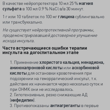
В качестве нейропротектора 10 мл 25 %
магния
сульфата
в 100 мл 0.9 % NaCl в/в 30 минут.
1 г или 10 таблеток по 100 мг
глицина
сублингвально
или трансбуккально.
Не существует нейропротективной программы,
продемонстрировавшей достоверное улучшение
исхода инсульта.
Часто встречающиеся ошибки терапии
инсульта на догоспитальном этапе
1. Применение
хлористого кальция, менадиона,
аминокапроновой кислоты
или
аскорбиновой
кислоты
для остановки кровотечения при
подозрении на геморрагический инсульт, т.к.
действие их начинается через несколько суток и
при ОНМК они не исследовалось.
2. Гипотензивные, резко снижающие АД
(
нифедипин
).
3. Противопоказаны
антиагреганты
в первые