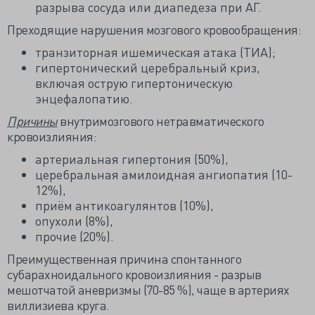
разрыва сосуда или диапедеза при АГ.
Преходящие нарушения мозгового кровообращения:
транзиторная ишемическая атака (ТИА);
гипертонический церебральный криз,
включая острую гипертоническую
энцефалопатию.
Причины
внутримозгового нетравматического
кровоизлияния:
артериальная гипертония (50%),
церебральная амилоидная ангиопатия (10-
12%),
приём антикоагулянтов (10%),
опухоли (8%),
прочие (20%).
Преимущественная причина спонтанного
субарахноидального кровоизлияния - разрыв
мешотчатой аневризмы (70-85 %), чаще в артериях
виллизиева круга.