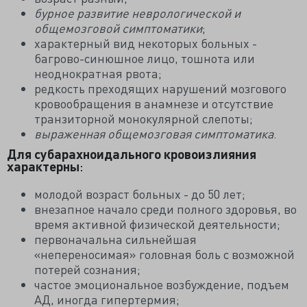
бурное развитие неврологической и
общемозговой симптоматики
;
характерный вид некоторых больных -
багрово-синюшное лицо, тошнота или
неоднократная рвота;
редкость преходящих нарушений мозгового
кровообращения в анамнезе и отсутствие
транзиторной монокулярной слепоты;
выраженная общемозговая симптоматика
.
Для субарахноидального кровоизлияния
характерны
:
молодой возраст больных - до 50 лет;
внезапное начало среди полного здоровья, во
время активной физической деятельности;
первоначальна сильнейшая
«непереносимая» головная боль с возможной
потерей сознания;
частое эмоциональное возбуждение, подъем
АД, иногда гипертермия;