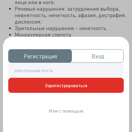
лице или в ноге;
Речевые нарушения: затруднения выбора,
невнятность, нечеткость, афазия, дисграфия,
дислексия;
Зрительные нарушения – нечеткость.
Монокулярная слепота
Вертебрально-базилярная система (позвоночные,
основная, задние мозговые):
Регистрация
Регистрация
Вход
Вход
Головокружение;
Зрительные нарушения;
Диплопия;
Двигательные нарушения;
Нарушения чувствительности: сенсорные,
Зарегистрироваться
парестезии;
Дизартрия;
Атаксия.
Или с помощью
Для ишемического инсульта характерны
:
предшествующие ТИА или транзиторная