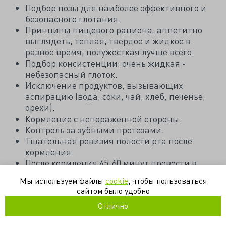
Подбор позы для наиболее эффективного и
безопасного глотания.
Принципы пищевого рациона: аппетитно
выглядеть; теплая; твердое и жидкое в
разное время; полужесткая лучше всего.
Подбор консистенции: очень жидкая -
небезопасный глоток.
Исключение продуктов, вызывающих
аспирацию (вода, соки, чай, хлеб, печенье,
орехи).
Кормление с непоражённой стороны.
Контроль за зубными протезами.
Тщательная ревизия полости рта после
кормления.
После кормления 45-60 минут провести в
вертикальном положении.
Мы используем файлы
cookie
, чтобы пользоваться
При кормлении через зонд придать
сайтом было удобно
возвышенное положение или усадить.
Отлично
Энергетическая потребность определяется
индивидуально: для поддержания массы