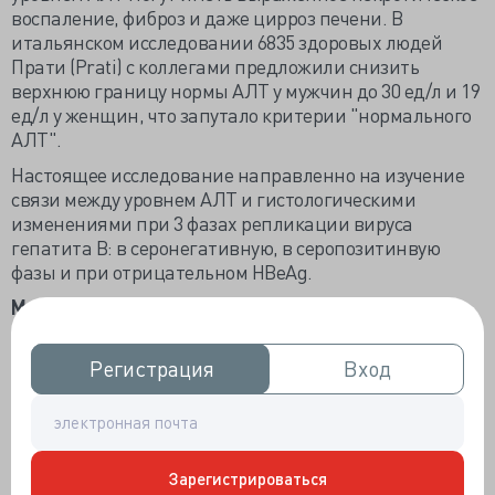
воспаление, фиброз и даже цирроз печени. В
итальянском исследовании 6835 здоровых людей
Прати (Prati) с коллегами предложили снизить
верхнюю границу нормы АЛТ у мужчин до 30 ед/л и 19
ед/л у женщин, что запутало критерии "нормального
АЛТ".
Настоящее исследование направленно на изучение
связи между уровнем AЛT и гистологическими
изменениями при 3 фазах репликации вируса
гепатита В: в серонегативную, в серопозитинвую
фазы и при отрицательном HBeAg.
Материалы и методы
. С 1994 по 2008 год была
выполнена биопсия печени не получающим лечение
319 больным ХГВ, наблюдающимся в Госпитале
Регистрация
Регистрация
Вход
Вход
Королевы Марии Университета Гонконга.
Морфологическая оценка была основана на
гистологическом индексе активности Knodell для
некротического воспаления и определение степени
фиброза Ishak. Степень некротического воспаления
Зарегистрироваться