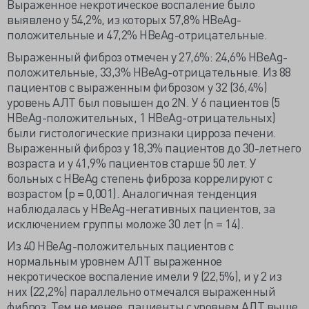
Выраженное некротическое воспаление было
выявлено у 54,2%, из которых 57,8% HBeAg-
положительные и 47,2% HBeAg-отрицательные.
Выраженный фиброз отмечен у 27,6%: 24,6% HBeAg-
положительные, 33,3% HBeAg-отрицательные. Из 88
пациентов с выраженным фиброзом у 32 (36,4%)
уровень АЛТ был повышен до 2N. У 6 пациентов (5
HBeAg-положительных, 1 HBeAg-отрицательных)
были гистологические признаки цирроза печени.
Выраженный фиброз у 18,3% пациентов до 30-летнего
возраста и у 41,9% пациентов старше 50 лет. У
больных с HBeAg степень фиброза коррелируют с
возрастом (р = 0,001). Аналогичная тенденция
наблюдалась у HBeAg-негативных пациентов, за
исключением группы моложе 30 лет (n = 14).
Из 40 HBeAg-положительных пациентов с
нормальным уровнем АЛТ выраженное
некротическое воспаление имели 9 (22,5%), и у 2 из
них (22,2%) параллельно отмечался выраженный
фиброз. Тем не менее, пациенты с уровнем АЛТ выше