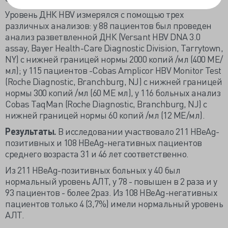
Уровень ДНК HBV измерялся с помощью трех
различных анализов: у 88 пациентов был проведен
анализ разветвленной ДНК (Versant HBV DNA 3.0
assay, Bayer Health-Care Diagnostic Division, Tarrytown,
NY) с нижней границей нормы 2000 копий /мл (400 МЕ/
мл); у 115 пациентов -Cobas Amplicor HBV Monitor Test
(Roche Diagnostic, Branchburg, NJ) с нижней границей
нормы 300 копий /мл (60 МЕ мл), у 116 больных анализ
Cobas TaqMan (Roche Diagnostic, Branchburg, NJ) с
нижней границей нормы 60 копий /мл (12 МЕ/мл).
Результаты.
В исследовании участвовало 211 HBeAg-
позитивных и 108 HBeAg-негативных пациентов
среднего возраста 31 и 46 лет соответственно.
Из 211 HBeAg-позитивных больных у 40 был
нормальный уровень АЛТ, у 78 - повышен в 2 раза и у
93 пациентов - более 2раз. Из 108 HBeAg-негативных
пациентов только 4 (3,7%) имели нормальный уровень
АЛТ.