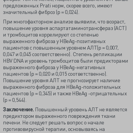
предложенных Prati норм, скорее всего, имеют
значительный фиброз (р = 0,024).
При многофакторном анализе выявили, что возраст,
повышение уровня аспартатаминотрансфераз (АСТ)
и тромбоцитов коррелируют со степенью
выраженного фиброза у HBeAg-позитивных
пациентов с повышенным уровнем АЛТ(р = 0,007,
0,047 и 0,045 соответственно). Степень репликации
HBV DNA и уровень тромбоцитов были предикторами
выраженного фиброза у HBeAg-негативных
пациентов (р = 0,020 и 0,015 соответственно).
Повышение уровня АЛТ не прогнозирует наличие
выраженного фиброза для HBeAg-положительных
пациентов (р = 0,345) и также HBeAg -отрицательных
(р = 0,544).
Заключение.
Повышенный уровень АЛТ не является
предиктором выраженного повреждения ткани
печени. Не следует решать вопрос о начале
противовирусной терапии, основываясь на