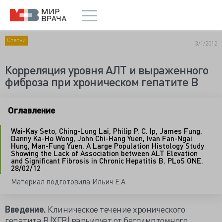
Статьи
3/1/2012
Корреляция уровня АЛТ и выраженного
фиброза при хроническом гепатите B
Оглавление
Wai-Kay Seto, Ching-Lung Lai, Philip P. C. Ip, James Fung,
Danny Ka-Ho Wong, John Chi-Hang Yuen, Ivan Fan-Ngai
Hung, Man-Fung Yuen. A Large Population Histology Study
Showing the Lack of Association between ALT Elevation
and Significant Fibrosis in Chronic Hepatitis B. PLoS ONE.
28/02/12
Материал подготовила Ильич Е.А.
Введение.
Клиническое течение хронического
гепатита В (ХГВ) варьирует от бессимптомного