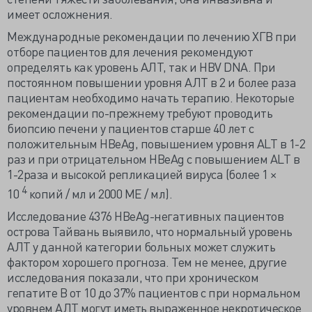
имеет осложнения.
Международные рекомендации по лечению ХГВ при
отборе пациентов для лечения рекомендуют
определять как уровень АЛТ, так и HBV DNA. При
постоянном повышении уровня АЛТ в 2 и более раза
пациентам необходимо начать терапию. Некоторые
рекомендации по-прежнему требуют проводить
биопсию печени у пациентов старше 40 лет с
положительным HBeAg, повышением уровня ALT в 1-2
раз и при отрицательном HBeAg с повышением ALT в
1-2раза и высокой репликацией вируса (более 1 ×
4
10
копий / мл и 2000 МЕ / мл).
Исследование 4376 HBeAg-негативных пациентов
острова Тайвань выявило, что нормальный уровень
АЛТ у данной категории больных может служить
фактором хорошего прогноза. Тем не менее, другие
исследования показали, что при хроническом
гепатите В от 10 до 37% пациентов с при нормальном
уровнем АЛТ могут иметь выраженное некротическое