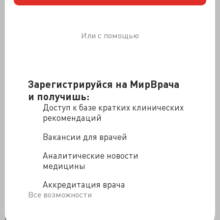
оценивалась от 0 до 18, а степень фиброза от 0 до 6.
Выраженное некротическое воспаление была
диагностировано при 7 баллах и выше. Выраженный
фиброз был определен при 3 баллах или более, то есть
Или с помощью
при наличии мостовидного фиброза или цирроза
печени.
Из исследования были исключены пациенты с
Зарегистрируйся на МирВрача
декомпенсированным и другими сопутствующими
заболеваниями печени, включая хронический
и получишь:
гепатит С или D, первичный билиарный цирроз,
Доступ к базе кратких клинических
аутоиммунный гепатит, болезнь Вильсона, и
рекомендаций
ежедневно употребляющие алкоголь более 20 г
Вакансии для врачей
женщины и 30 г мужчины.
В день проведения биопсии печени у всех пациентов
Аналитические новости
регистрировались клинические и биохимические
медицины
показатели: возраст, пол, HBeAg-статус, уровень
Аккредитация врача
альбумина, билирубин, АЛТ, АСТ, тромбоциты и
Все возможности
уровень HBV DNA. Нормальный уровень АЛТ был
рассчитан на основании КИ, и колебался от 45 до 53
ед/л для мужчин и от 31 до 43 ед/л для женщин.