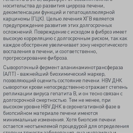
носительства до развития цирроза печени,
декомпенсации функций и гепатоцеллюлярной
карциномы (ГЦК). Целью лечения ХГВ является
предупреждение развития этих долгосрочных
осложнений. Повреждение с исходом в фиброз имеет
высокую корреляцию с долгосрочным риском, так как
каждое обострение увеличивает зону некротического
воспаления в печени, и соответственно,
прогрессирование фиброза.
Сывороточный фермент аланинаминотрансфераза
(АЛТ) - важнейший биохимический маркер,
позволяющий оценить состояние печени. HBV ДНК
сыворотки крови непосредственно отражает степень
репликации вируса гепатита В, и он тесно связан с
долгосрочной смертностью. Тем не менее, при
высоком уровне HBV ДНК в серонегативной фазе в
биопсийном материале печени имеются
минимальные изменения. Хотя биопсия печени
остается неотъемлемой процедурой для определения
степени тяжести заболевания, она инвазивна и