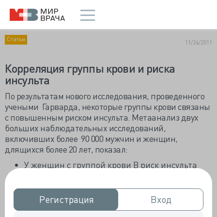
Статьи
11/24/2011
Корреляция группы крови и риска
инсульта
По результатам нового исследования, проведенного
учеными Гарварда, некоторые группы крови связаны
с повышенным риском инсульта. Метаанализ двух
больших наблюдательных исследований,
включивших более 90 000 мужчин и женщин,
длящихся более 20 лет, показал:
У женщин с группой крови B риск инсульта
выше на 17 %, у мужчин с В группой не было
выявлено какой-либо связи.
Группа крови AB связана с увеличением риска
Регистрация
Регистрация
Вход
Вход
ишемического инсульта на 29 % как у мужчин,