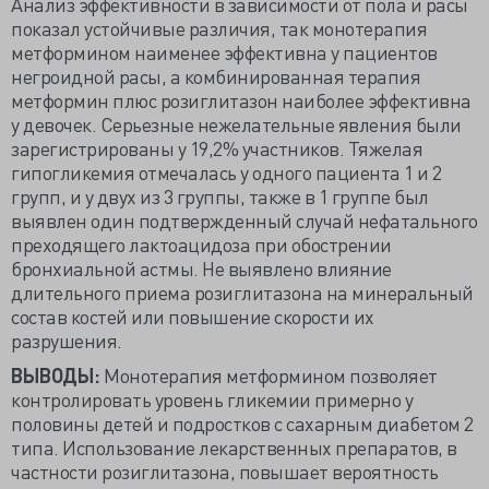
Анализ эффективности в зависимости от пола и расы
показал устойчивые различия, так монотерапия
метформином наименее эффективна у пациентов
негроидной расы, а комбинированная терапия
метформин плюс розиглитазон наиболее эффективна
у девочек. Серьезные нежелательные явления были
зарегистрированы у 19,2% участников. Тяжелая
гипогликемия отмечалась у одного пациента 1 и 2
групп, и у двух из 3 группы, также в 1 группе был
выявлен один подтвержденный случай нефатального
преходящего лактоацидоза при обострении
бронхиальной астмы. Не выявлено влияние
длительного приема розиглитазона на минеральный
состав костей или повышение скорости их
разрушения.
ВЫВОДЫ:
Монотерапия метформином позволяет
контролировать уровень гликемии примерно у
половины детей и подростков с сахарным диабетом 2
типа. Использование лекарственных препаратов, в
частности розиглитазона, повышает вероятность