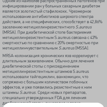
Одним из наиболее распространенных патогенов при
инфицировании ран у больных сахарным диабетом
является золотистый стафилококк
.
Чрезмерное
использование антибиотиков широкого спектра
действия, а не специфических, способствует в 42,86%
заселению метициллинрезистентного
S.aureus
(MRSA). При диабетической стопе бактериемия
метициллинрезистентным S.aureus связана с 43%
смертностью по сравнению с 20% смертностью при
метициллинчувствительным
S.aureus
(MSSA).
MRSA-колонизация хронических язв коррелирует с
длительным заживлением. Обычно для лечения
диабетической стопы с присоединением
метициллинрезистентным штаммов S.aureus
использовали тайгециклин, ванкомицин, что
сопряжено с большим количеством побочных
эффектов, и уже появились резистентные к ним
штаммы
S.aureus
. Среди новых препаратов,
специально утвержденных FDA для лечения
диабетической стопы, линезолид и редко