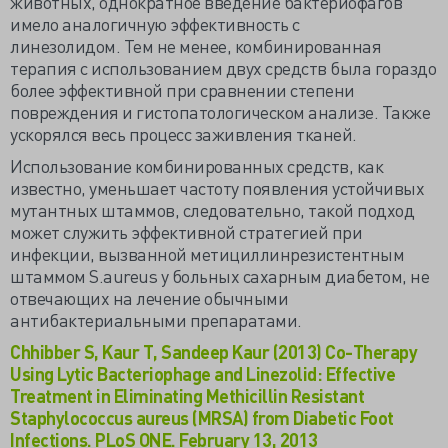
животных, однократное введение бактериофагов
имело аналогичную эффективность с
линезолидом. Тем не менее, комбинированная
терапия с использованием двух средств была гораздо
более эффективной при сравнении степени
повреждения и гистопатологическом анализе. Также
ускорялся весь процесс заживления тканей.
Использование комбинированных средств, как
известно, уменьшает частоту появления устойчивых
мутантных штаммов, следовательно, такой подход
может служить эффективной стратегией при
инфекции, вызванной метициллинрезистентным
штаммом S.aureus у больных сахарным диабетом, не
отвечающих на лечение обычными
антибактериальными препаратами.
Chhibber S, Kaur T, Sandeep Kaur (2013) Co-Therapy
Using Lytic Bacteriophage and Linezolid: Effective
Treatment in Eliminating Methicillin Resistant
Staphylococcus aureus (MRSA) from Diabetic Foot
Infections. PLoS ONE. February 13, 2013