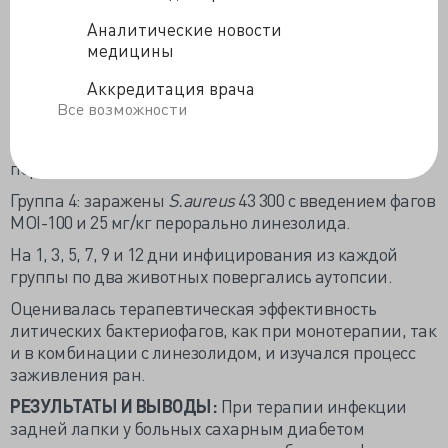
экспериментальное лечение.
Аналитические новости
медицины
6
Группа 1: заражены
S.aureus
43 300 (10
КОЕ/мл);
Аккредитация врача
Группа 2: заражены
S.aureus
43 300 с введением фага
Все возможности
MOI-100 через 30 минут;
Группа 3: заражены
S.aureus
43 300 с последующим
пероральным приёмом 25 мг/кг линезолида;
Группа 4: заражены
S.aureus
43 300 с введением фагов
MOI-100 и 25 мг/кг перорально линезолида.
На 1, 3, 5, 7, 9 и 12 дни инфицирования из каждой
группы по два животных повергались аутопсии.
Оценивалась терапевтическая эффективность
литических бактериофагов, как при монотерапии, так
и в комбинации с линезолидом, и изучался процесс
заживления ран.
РЕЗУЛЬТАТЫ И ВЫВОДЫ:
При терапии инфекции
задней лапки у больных сахарным диабетом