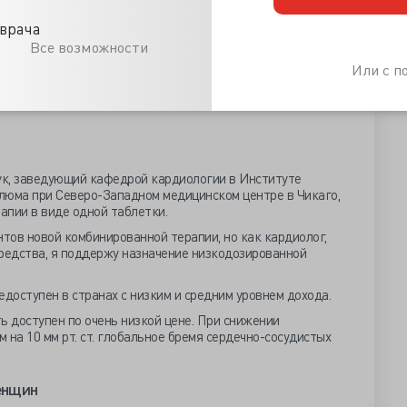
зультаты были согласованы в выборке пациентов,
.
врача
Все возможности
 прямым сравнительным анализом эффективности снижения
одозовой тройной комбинированной терапией и
Или с 
зованием блокатора кальциевых каналов или блокатора
ук, заведующий кафедрой кардиологии в Институте
люма при Северо-Западном медицинском центре в Чикаго,
апии в виде одной таблетки.
тов новой комбинированной терапии, но как кардиолог,
едства, я поддержу назначение низкодозированной
едоступен в странах с низким и средним уровнем дохода.
 доступен по очень низкой цене. При снижении
 на 10 мм рт. ст. глобальное бремя сердечно-сосудистых
женщин