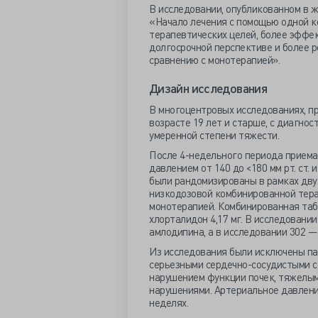
В исследовании, опубликованном в 
«Начало лечения с помощью одной к
терапевтических целей, более эффе
долгосрочной перспективе и более 
сравнению с монотерапией».
Дизайн исследования
В многоцентровых исследованиях, п
возрасте 19 лет и старше, с диагно
умеренной степени тяжести.
После 4-недельного периода приема
давлением от 140 до <180 мм рт. ст.
были рандомизированы в рамках дву
низкодозовой комбинированной тера
монотерапией. Комбинированная табл
хлорталидон 4,17 мг. В исследовани
амлодипина, а в исследовании 302 — 
Из исследования были исключены па
серьезными сердечно-сосудистыми с
нарушением функции почек, тяжелым
нарушениями. Артериальное давление
неделях.