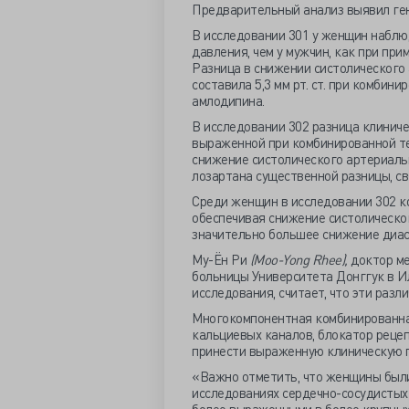
Предварительный анализ выявил ген
В исследовании 301 у женщин наблю
давления, чем у мужчин, как при пр
Разница в снижении систолическог
составила 5,3 мм рт. ст. при комбини
амлодипина.
В исследовании 302 разница клинич
выраженной при комбинированной т
снижение систолического артериальн
лозартана существенной разницы, св
Среди женщин в исследовании 302 к
обеспечивая снижение систолического
значительно большее снижение диасто
Му-Ён Ри
(Moo-Yong Rhee),
доктор м
больницы Университета Донггук в Ил
исследования, считает, что эти раз
Многокомпонентная комбинированная
кальциевых каналов, блокатор реце
принести выраженную клиническую 
«Важно отметить, что женщины были
исследованиях сердечно-сосудистых 