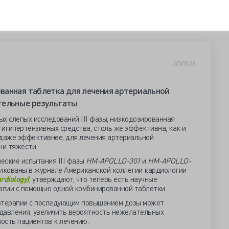
3/3/2026
ванная таблетка для лечения артериальной
тельные результаты
х слепых исследований III фазы, низкодозированная
тигипертензивных средства, столь же эффективна, как и
 даже эффективнее, для лечения артериальной
ни тяжести.
еские испытания III фазы
HM-APOLLO-301
и
HM-APOLLO-
ликованы в журнале Американской коллегии кардиологии
rdiology)
, утверждают, что теперь есть научные
апии с помощью одной комбинированной таблетки.
нотерапии с последующим повышением дозы может
давления, увеличить вероятность нежелательных
ость пациентов к лечению.