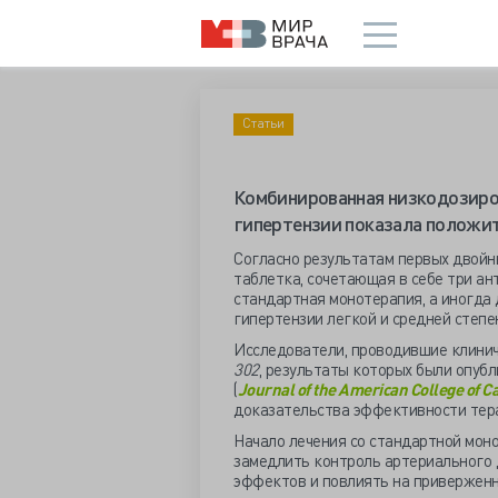
Статьи
Комбинированная низкодозиро
гипертензии показала положи
Согласно результатам первых двойны
таблетка, сочетающая в себе три ан
стандартная монотерапия, а иногда
гипертензии легкой и средней степе
Исследователи, проводившие клинич
302
, результаты которых были опуб
(
Journal of the American College of Ca
доказательства эффективности тер
Начало лечения со стандартной мо
замедлить контроль артериального 
эффектов и повлиять на приверженн