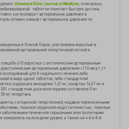
журнале
Cleveland Clinic Journal of Medicine
, отмечалось:
омбинированной таблетки помогает быстрее достичь
ктивно контролирует артериальное давление в
результативно снижает артериальное давление по
роведенных в Южной Корее, участвовали взрослые в
стированной артериальной гипертензией легкой и
 плацебо 610 взрослых с систолическим артериальным
 и диастолическим артериальным давлением <110 мм рт. ст.
х исследований для 8-недельного лечения либо
пией в виде одной таблетки, либо стандартной
етка содержала амлодипин 1,67 мг, лозартан 16,67 мг и
и 301 стандартная доза монотерапии составляла 5 мг
50 мг лозартана.
циенты с вторичной гипертензией, недавно перенесенными
обытиями, тяжелой сердечной недостаточностью, тяжелым
 заболеванием печени или серьезными электролитными
 измерялось на исходном уровне, а также на 4-й и 8-й