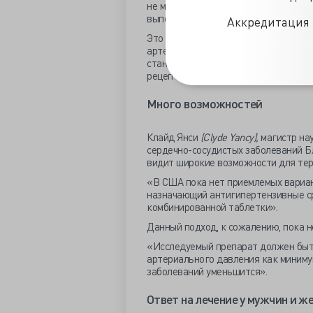
не меньшей эффективности, хотя ре
выполнивших требования протокола
Аккредитация 
Это исследование является первым
артериального давления между низк
стандартной монотерапией с исполь
рецепторов ангиотензина.
Много возможностей
Клайд Янси
(Clyde Yancy),
магистр на
сердечно-сосудистых заболеваний Б
видит широкие возможности для тер
«В США пока нет приемлемых вариан
назначающий антигипертензивные ср
комбинированной таблетки».
Данный подход, к сожалению, пока н
«Исследуемый препарат должен быть
артериального давления как минимум
заболеваний уменьшится».
Ответ на лечение у мужчин и 