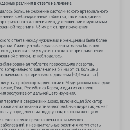
дерные различия в ответе на лечение.
далось большее снижение систолического артериального
именении комбинированной таблетки, так и амлодипина.
о артериального давления между женщинами и мужчинами
рованной терапии и 4,8 мм рт. ст. при применении
еского ответа между мужчинами и женщинами была более
ерапии. У женщин наблюдалось значительно большее
ого давления, чем у мужчин, тогда как при применении
язанной с полом, не наблюдалось.
омбинированная таблетка превосходила лозартан,
 артериального давления на 5,7 мм рт. ст. больше и
лического артериального давления (-3,8 мм рт. ст.).
едицины, профессор кардиологии в Медицинском колледже
ьсане, Гоян, Республика Корея, и один из авторов
личия заслуживают дальнейшего изучения.
 терапия в сверхнизких дозах, включающая блокатор
пторов ангиотензина и тиазидоподобный диуретик, может
пользу определенным подгруппам, включая женщин».
 недостаточно представлены в клинических
заболеваний, и незначительные различия могут стать