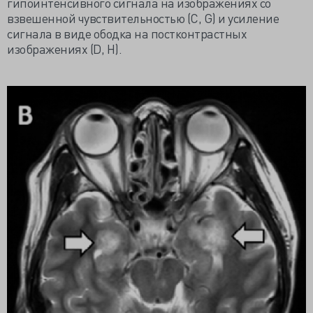
гипоинтенсивного сигнала на изображениях со
взвешенной чувствительностью (С, G) и усиление
сигнала в виде ободка на постконтрастных
изображениях (D, H).