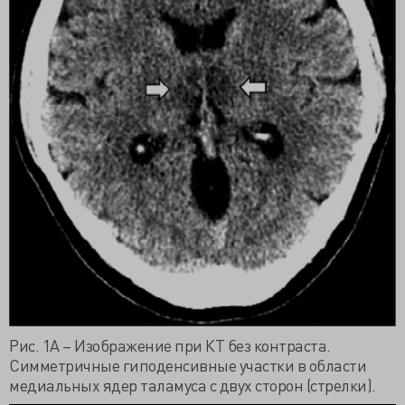
Рис. 1А – Изображение при КТ без контраста.
Симметричные гиподенсивные участки в области
медиальных ядер таламуса с двух сторон (стрелки).