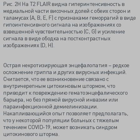
Рис. 2H На Т2 FLAIR видна гиперинтенсивность в
медиальной части височных долей с обеих сторон и
таламусах (A, B, E, F) с признаками геморрагий в виде
гипоинтенсивного сигнала на изображениях со
взвешенной чувствительностью (С, G) и усиление
сигнала в виде ободка на постконтрастных
изображениях (D, H).
Острая некротизирующая энцефалопатия – редкое
осложнение гриппа и других вирусных инфекций.
Считается, что ее возникновение связано с
внутричерепным цитокиновым штормом, что
приводит к повреждению гематоэнцефалического
барьера, но без прямой вирусной инвазии или
параинфекционной демиелинизации.
Накапливающийся опыт позволяет предполагать,
что у некоторой популяции больных с тяжелым
течением COVID-19, может возникать синдром
цитокинового шторма.