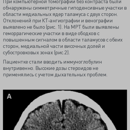
При компьютерной томографии без контраста были
обнаружены симметричные гиподенсивные участки в
области медиальных ядер таламуса с двух сторон.
Отклонений при КТ-ангиографии и венографии
выявлено не было (рис. 1). На МРТ были выявлены
геморрагические участки в виде ободков с
повышенным сигналом в области таламусов с обеих
сторон, медиальной части височных долей и
субостровковых зонах (рис.2).
Пациентке стали вводить иммуноглобулин
внутривенно. Высокие дозы стероидов не
применялись с учетом дыхательных проблем.