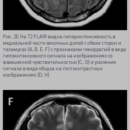
Рис. 2E На Т2 FLAIR видна гиперинтенсивность в
медиальной части височных долей с обеих сторон и
таламусах (A, B, E, F) с признаками геморрагий в виде
гипоинтенсивного сигнала на изображениях со
взвешенной чувствительностью (С, G) и усиление
сигнала в виде ободка на постконтрастных
изображениях (D, H).