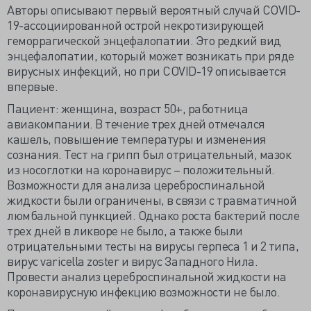
Авторы описывают первый вероятный случай COVID-
19-ассоциированной острой некротизирующей
геморрагической энцефалопатии. Это редкий вид
энцефалопатии, который может возникать при ряде
вирусных инфекций, но при COVID-19 описывается
впервые.
Пациент: женщина, возраст 50+, работница
авиакомпании. В течение трех дней отмечался
кашель, повышение температуры и изменения
сознания. Тест на грипп был отрицательный, мазок
из носоглотки на коронавирус – положительный.
Возможности для анализа цереброспинальной
жидкости были ограничены, в связи с травматичной
люмбальной пункцией. Однако роста бактерий после
трех дней в ликворе не было, а также были
отрицательными тесты на вирусы герпеса 1 и 2 типа,
вирус varicella zoster и вирус Западного Нила.
Провести анализ цереброспинальной жидкости на
коронавирусную инфекцию возможности не было.