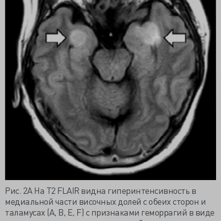
Рис. 2A На Т2 FLAIR видна гиперинтенсивность в
медиальной части височных долей с обеих сторон и
таламусах (A, B, E, F) с признаками геморрагий в виде