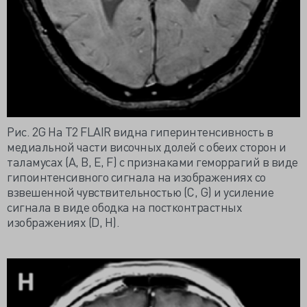
Рис. 2G На Т2 FLAIR видна гиперинтенсивность в
медиальной части височных долей с обеих сторон и
таламусах (A, B, E, F) с признаками геморрагий в виде
гипоинтенсивного сигнала на изображениях со
взвешенной чувствительностью (С, G) и усиление
сигнала в виде ободка на постконтрастных
изображениях (D, H).