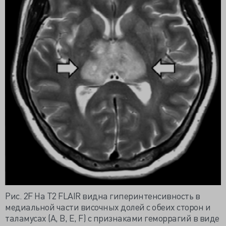
Рис. 2F На Т2 FLAIR видна гиперинтенсивность в
медиальной части височных долей с обеих сторон и
таламусах (A, B, E, F) с признаками геморрагий в виде