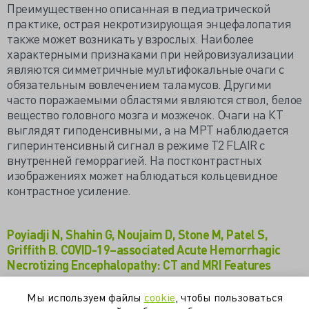
Преимущественно описанная в педиатрической
практике, острая некротизирующая энцефалопатия
также может возникать у взрослых. Наиболее
характерными признаками при нейровизуализации
являются симметричные мультифокальные очаги с
обязательным вовлечением таламусов. Другими
часто поражаемыми областями являются ствол, белое
вещество головного мозга и мозжечок. Очаги на КТ
выглядят гиподенсивными, а на МРТ наблюдается
гиперинтенсивный сигнал в режиме Т2 FLAIR с
внутренней геморрагией. На постконтрастных
изображениях может наблюдаться кольцевидное
контрастное усиление.
Poyiadji N, Shahin G, Noujaim D, Stone M, Patel S,
Griffith B. COVID-19–associated Acute Hemorrhagic
Necrotizing Encephalopathy: CT and MRI Features
Мы используем файлы
cookie
, чтобы пользоваться