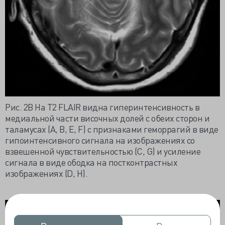
Рис. 2B На Т2 FLAIR видна гиперинтенсивность в
медиальной части височных долей с обеих сторон и
таламусах (A, B, E, F) с признаками геморрагий в виде
гипоинтенсивного сигнала на изображениях со
взвешенной чувствительностью (С, G) и усиление
сигнала в виде ободка на постконтрастных
изображениях (D, H).