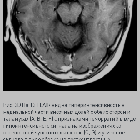
Рис. 2D На Т2 FLAIR видна гиперинтенсивность в
медиальной части височных долей с обеих сторон и
таламусах (A, B, E, F) с признаками геморрагий в виде
гипоинтенсивного сигнала на изображениях со
взвешенной чувствительностью (С, G) и усиление
сигнала в виде ободка на постконтрастных