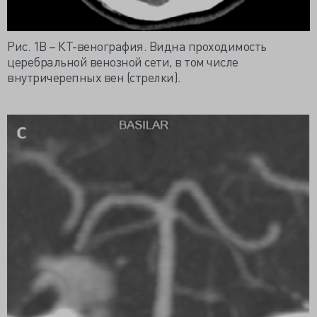
Рис. 1В – КТ-венография. Видна проходимость
церебральной венозной сети, в том числе
внутричерепных вен (стрелки).