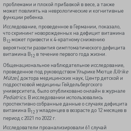
проблемами и плохой прибавкой в весе, а также
может повлиять на неврологические и когнитивные
функции ребенка.
Исследование, проведенное в Германии, показало,
что скрининг новорожденных на дефицит витамина
В
может привести к 4-кратному снижению
12
вероятности развития симптоматического дефицита
витамина В
в течение первого года жизни.
12
Общенациональное наблюдательное исследование,
проведенное под руководством Ульрике Мютце
(Ulrike
Mütze),
доктора медицинских наук, Центр детской и
подростковой медицины Гейдельбергского
университета, было опубликовано онлайн в журнале
Pediatrics.
В исследовании использовались
проспективно собранные данные о случаях дефицита
витамина В
у младенцев в возрасте до 12 месяцев в
12
период с 2021 по 2022 г.
Исследователи проанализировали 61 случай