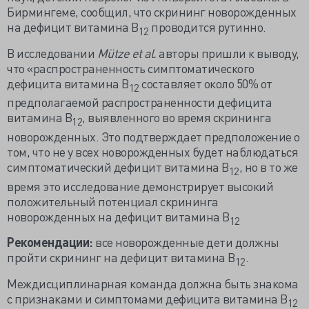
Бирмингеме, сообщил, что скрининг новорожденных
на дефицит витамина В
проводится рутинно.
12
В исследовании
Mütze et al.
авторы пришли к выводу,
что «распространенность симптоматического
дефицита витамина В
составляет около 50% от
12
предполагаемой распространенности дефицита
витамина В
, выявленного во время скрининга
12
новорожденных. Это подтверждает предположение о
том, что не у всех новорожденных будет наблюдаться
симптоматический дефицит витамина В
, но в то же
12
время это исследование демонстрирует высокий
положительный потенциал скрининга
новорожденных на дефицит витамина В
12
Рекомендации:
все новорожденные дети должны
пройти скрининг на дефицит витамина В
.
12
Междисциплинарная команда должна быть знакома
с признаками и симптомами дефицита витамина В
12