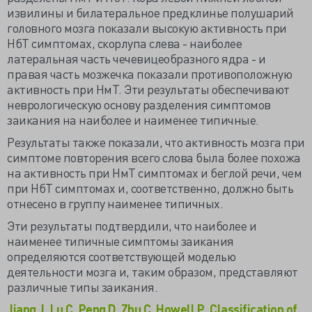
извилины и билатеральное предклинье полушарий
головного мозга показали высокую активность при
НбТ симптомах, скорлупа слева - наиболее
латеральная часть чечевицеобразного ядра - и
правая часть мозжечка показали противоположную
активность при НмТ. Эти результаты обеспечивают
неврологическую основу разделения симптомов
заикания на наиболее и наименее типичные.
Результаты также показали, что активность мозга при
симптоме повторения всего слова была более похожа
на активность при НмТ симптомах и беглой речи, чем
при НбТ симптомах и, соответственно, должно быть
отнесено в группу наименее типичных.
Эти результаты подтвердили, что наиболее и
наименее типичные симптомы заикания
определяются соответствующей моделью
деятельности мозга и, таким образом, представляют
различные типы заикания.
Jiang J, Lu C, Peng D, Zhu C, Howell P. Classification of