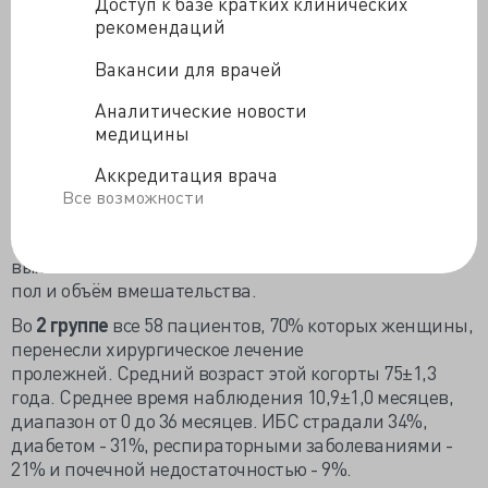
Доступ к базе кратких клинических
В
1 группу
включено 153 пациента среднего возраст
рекомендаций
72,9±1,1 лет, усреднённый период наблюдения
14,5±0,6 месяцев в диапазоне от 0 до 24 месяцев.
Вакансии для врачей
Выполнены: обработка пролежней, ампутации,
Аналитические новости
гастростома, установка внутривенных катетеров,
медицины
операции на молочной железе, холецистэктомия,
лапаротомия, аппендэктомия.
Аккредитация врача
Общая 30-дневная летальность вне зависимости от
Все возможности
вида хирургического вмешательства - 8,5%. Годичная
выживаемость по Kaplan-Meier - 46%, двухлетняя
выживаемость - 33%. На выживаемость не влияли
пол и объём вмешательства.
Во
2 группе
все 58 пациентов, 70% которых женщины,
перенесли хирургическое лечение
пролежней. Средний возраст этой когорты 75±1,3
года. Среднее время наблюдения 10,9±1,0 месяцев,
диапазон от 0 до 36 месяцев. ИБС страдали 34%,
диабетом - 31%, респираторными заболеваниями -
21% и почечной недостаточностью - 9%.