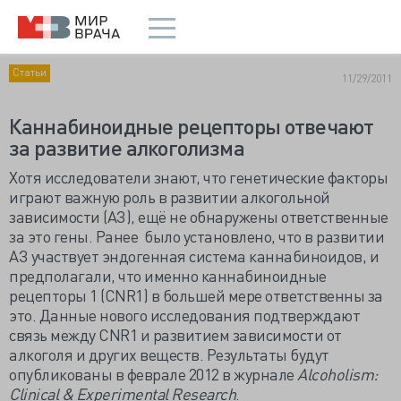
Статьи
11/29/2011
Каннабиноидные рецепторы отвечают
за развитие алкоголизма
Хотя исследователи знают, что генетические факторы
играют важную роль в развитии алкогольной
зависимости (AЗ), ещё не обнаружены ответственные
за это гены. Ранее было установлено, что в развитии
AЗ участвует эндогенная система каннабиноидов, и
предполагали, что именно каннабиноидные
рецепторы 1 (CNR1) в большей мере ответственны за
это. Данные нового исследования подтверждают
связь между CNR1 и развитием зависимости от
алкоголя и других веществ. Результаты будут
опубликованы в феврале 2012 в журнале
Alcoholism
:
Clinical
&
Experimental
Research
.