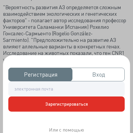
"Вероятность развития АЗ определяется сложным
взаимодействием экологических и генетических
факторов" - полагает автор исследования профессор
Университета Саламанки (Испания) Рохелио
Гонсалес-Сармьенто (Rogelio González-
Sarmiento). "Предположительно на развитие АЗ
влияют аллельные варианты в конкретных генах.
Исследование на животных показали, что ген CNR1
участвует в «системе вознаграждений». Кроме того, в
данном гене были найдены более 10 аллельных
вариантов, и опыты показали связь некоторых из
Регистрация
Регистрация
Вход
Вход
этих вариантов аллелей с зависимостью от
различных веществ, включая алкоголь".
"Многие нейронные схемы потенциально участвуют в
развитии AЗ и, очень вероятно, что каннабиноидная
Зарегистрироваться
система, одна из них" - согласился старший научный
сотрудник университетской больницы в Оуренсе
(Испания) Антонио Х. Чаморро (Antonio J.
Chamorro). "Есть и другие нейротрансмиттеры,
Или с помощью