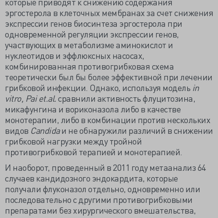
которые приводят к снижению содержания
эргостерола в клеточных мембранах за счет снижения
экспрессии генов биосинтеза эргостерола при
одновременной регуляции экспрессии генов,
участвующих в метаболизме аминокислот и
нуклеотидов и эффлюксных насосах,
комбинированная противогрибковая схема
теоретически был бы более эффективной при лечении
грибковой инфекции. Однако, используя модель
in
vitro,
Pai
et.
al.
сравнили активность флуцитозина,
микафунгина и вориконазола либо в качестве
монотерапии, либо в комбинации против нескольких
видов
Candida
и не обнаружили различий в снижении
грибковой нагрузки между тройной
противогрибковой терапией и монотерапией.
И наоборот, проведенный в 2011 году метаанализ 64
случаев кандидозного эндокардита, которые
получали флуконазол отдельно, одновременно или
последовательно с другими противогрибковыми
препаратами без хирургического вмешательства,