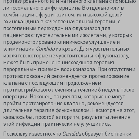
протезированного или нативного клапана с помощью
липосомального амфотерицина В отдельно или в
комбинации с флуцитозином, или высокой дозой
эхинокандина в качестве начальной терапии, с
постепенным переходом на флуконазол для
пациентов с чувствительными изолятами, у которых
продемонстрировано клиническое улучшение и
элиминация
Candida
из крови. Для чувствительных
изолятов, которые не чувствительны к флуконазолу,
может быть применена нисходящая терапия
пероральным приемом вориконазола. При отсутствии
противопоказаний рекомендуется протезирование
клапана с последующим продолжением
противогрибкового лечения в течение 6 недель после
операции. Наконец, пациентам, которые не могут
пройти протезирование клапана, рекомендуется
длительная терапия флуконазолом. Несмотря на этот,
казалось бы, простой алгоритм, результаты лечения
этой инфекции практически не улучшились.
Поскольку известно, что
Candida
образует биопленки,