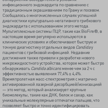
инфекционного эндокардита по сравнению с
традиционным окрашиванием по Граму и посевом.
Сообщалось о многочисленных случаях успешной
диагностики культурально-негативного грибкового
эндокардита с использованием этого метода.
Мультиплексные системы ПЦР, такие как BioFire®, в
настоящее время регулярно используются в
клинических условиях и обеспечивают быструю и
точную диагностику отдельных видов
Candida
у
пациентов с грибковой инфекцией. Недавние
достижения также привели к разработке нового
микрожидкостного устройства, которое может быстро
обнаруживать
Candida albicans
менее чем за 2 ч с
эффективностью выявления 77,4% ± 4,4%.
Времяпролетная масс-спектрометрия с матрично
активированной лазерной десорбцией/ионизацией
— это метод, который анализирует крупные
биомолекулы, такие как ДНК, белок и сахар, как
уникальные молекулярные отпечатки пальцев, что
позволяет быстро и точно идентифицировать