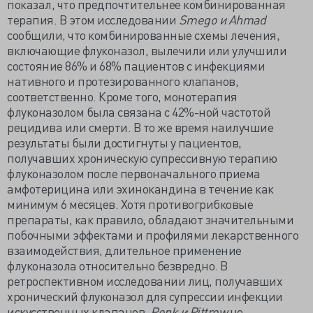
показал, что предпочтительнее комбинированная
терапия. В этом исследовании
Smego и Ahmad
сообщили, что комбинированные схемы лечения,
включающие флуконазол, вылечили или улучшили
состояние 86% и 68% пациентов с инфекциями
нативного и протезированного клапанов,
соответственно. Кроме того, монотерапия
флуконазолом была связана с 42%-ной частотой
рецидива или смерти. В то же время наилучшие
результаты были достигнуты у пациентов,
получавших хроническую супрессивную терапию
флуконазолом после первоначального приема
амфотерицина или эхинокандина в течение как
минимум 6 месяцев. Хотя противогрибковые
препараты, как правило, обладают значительными
побочными эффектами и профилями лекарственного
взаимодействия, длительное применение
флуконазола относительно безвредно. В
ретроспективном исследовании лиц, получавших
хронический флуконазол для супрессии инфекции
искусственных клапанов,
Penk и
Pittrow
не