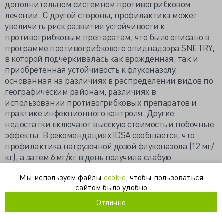
дополнительном системном противогрибковом
лечении. С другой стороны, профилактика может
увеличить риск развития устойчивости к
противогрибковым препаратам, что было описано в
программе противогрибкового эпиднадзора SNETRY,
в которой подчеркивалась как врожденная, так и
приобретенная устойчивость к флуконазолу,
основанная на различиях в распределении видов по
географическим районам, различиях в
использовании противогрибковых препаратов и
практике инфекционного контроля. Другие
недостатки включают высокую стоимость и побочные
эффекты. В рекомендациях IDSA сообщается, что
профилактика нагрузочной дозой флуконазола (12 мг/
кг), а затем 6 мг/кг в день получила слабую
рекомендацию при назначении пациентам группы
Мы используем файлы
cookie
, чтобы пользоваться
риска в отделении реанимации и интенсивной
сайтом было удобно
терапии. Это указывает на необходимость нового
метода скрининга для выявления пациентов с
Отлично
высоким риском развития тяжелой кандидемии и ее
осложнений.