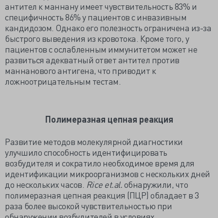
антител к маннану имеет чувствительность 83% и
специфичность 86% у пациентов с инвазивным
кандидозом. Однако его полезность ограничена из-за
быстрого выведения из кровотока. Кроме того, у
пациентов с ослабленным иммунитетом может не
развиться адекватный ответ антител против
маннанового антигена, что приводит к
ложноотрицательным тестам.
Полимеразная цепная реакция
Развитие методов молекулярной диагностики
улучшило способность идентифицировать
возбудителя и сократило необходимое время для
идентификации микроорганизмов с нескольких дней
до нескольких часов.
Rice
et.
al.
обнаружили, что
полимеразная цепная реакция (ПЦР) обладает в 3
раза более высокой чувствительностью при
обнаружении возбудителей в условиях