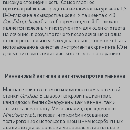
высокую специфичность. Самое главное,
противогрибковые средства не влияют на уровень 1,3
β-D-глюкана в сыворотке крови. У пациента с ИЭ
Candida glabrata
было обнаружено, что β-D-глюкан
является полезным инструментом для оценки ответа
на лечение, в результате чего после лечения анализ
стал отрицательным. Следовательно, это может быть
использовано в качестве инструмента скрининга КЭ и
для мониторинга клинического ответа на терапию.
Маннановый антиген и антитела против маннана
Маннан является важным компонентом клеточной
стенки
Candida.
В сыворотке крови пациентов с
кандидозом были обнаружены как маннан, так и
антитела к маннану. Мета-анализ, проведенный
Mikulska
et.
al.,
показал, что комбинированное
тестирование с использованием иммуносорбентных
анализов для выявления маннанового антигена и