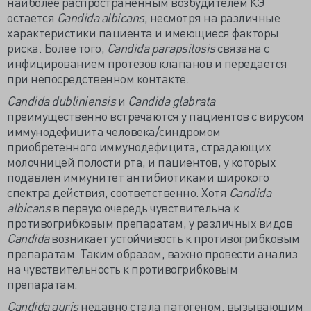
наиболее распространенным возбудителем КЭ
остается
Candida albicans
, несмотря на различные
характеристики пациента и имеющиеся факторы
риска. Более того,
Candida parapsilosis
связана с
инфицированием протезов клапанов и передается
при непосредственном контакте.
Candida dubliniensis
и
Candida glabrata
преимущественно встречаются у пациентов с вирусом
иммунодефицита человека/синдромом
приобретенного иммунодефицита, страдающих
молочницей полости рта, и пациентов, у которых
подавлен иммунитет антибиотиками широкого
спектра действия, соответственно. Хотя
Candida
albicans
в первую очередь чувствительна к
противогрибковым препаратам, у различных видов
Candida
возникает устойчивость к противогрибковым
препаратам. Таким образом, важно провести анализ
на чувствительность к противогрибковым
препаратам.
Candida auris
недавно стала патогеном, вызывающим