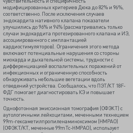
чувствительность и специфичность
модифицированных критериев Дюка до 82% и 96%,
соответственно. После исключения случаев
эндокардита нативного клапана показатели
улучшились до 96% и 94% (рассматривались только
случаи эндокардита протезированного клапана и ИЭ,
ассоциированного с имплантацией
кардиостимуляторов). Ограничения этого метода
включают потенциальные нарушения со стороны
миокарда и дыхательной системы, трудности с
дифференциацией воспалительных поражений от
инфекционных и ограниченную способность
обнаруживать небольшие вегетации вдоль
отведений устройства. Сообщалось, что ПЭТ/КТ 18F-
ФДГ помогает диагностировать КЭ и повышает
точность.
Однофотонная эмиссионная томография (ОФЭКТ) с
аутологичными лейкоцитами, меченными технецием
99m-гексаметилпропиленаминоксимом (HMPAO)
(ОФЭКТ/КТ, меченные 99mTc-HMPAO), использует