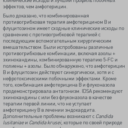
эффектов, чем амфотерицин.
Было доказано, что комбинированная
противогрибковая терапия амфотерицином В и
флуцитозином имеет сходные клинические исходы по
сравнению с противогрибковой терапией с
последующим вспомогательным хирургическим
вмешательством. Были испробованы различные
противогрибковые комбинации, включая азолы +
эхинокандины, комбинированную терапию 5-FC и
полиены + азолы. Было обнаружено, что амфотерицин
В и флуцитозин действуют синергически, хотя и с
нефротоксическими побочными эффектами. Кроме
того, комбинация амфотерицина В и флуконазола
продемонстрировала антагонизм. IDSA рекомендуют
эхинокандины с или без флуконазола в качестве
терапии первой линии, что не уступает
амфотерицину В в лечении эндокардита.
Дополнительные проблемы возникают с
Candida
lusitaniae
и
Candida krusei,
которые по своей природе