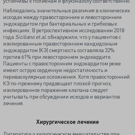
устойчивы к полиенам и флуконазолу соответственно.
Наблюдались значительные различия в клинических
исходах между правосторонним и левосторонним
эндокардитом при бактериальных и грибковых
инфекциях. В ретроспективном исследовании 2018
года
Siciliano
et.
al.
обнаружили, что у пациентов с
изолированным правосторонним кандидозным
эндокардитом (КЭ) смертность составляла 32%
против 61% при левостороннем эндокардите.
Пациенты с правосторонним эндокардитом реже
имеют острую сердечную недостаточность и
периваскулярные осложнения. Хотя правосторонний
КЭ по-прежнему предвещает плохой прогноз,
изолированное поражение клапана следует
учитывать при обсуждении исходов и вариантов
лечения.
Хирургическое лечение
Литература о хирургическом вмешательстве при