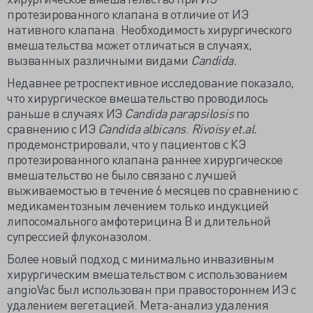
протезированного клапана в отличие от ИЭ
нативного клапана. Необходимость хирургического
вмешательства может отличаться в случаях,
вызванных различными видами
Candida.
Недавнее ретроспективное исследование показало,
что хирургическое вмешательство проводилось
раньше в случаях ИЭ
Candida parapsilosis
по
сравнению с ИЭ
Candida albicans
.
Rivoisy
et.
al.
продемонстрировали, что у пациентов с КЭ
протезированного клапана раннее хирургическое
вмешательство не было связано с лучшей
выживаемостью в течение 6 месяцев по сравнению с
медикаментозным лечением только индукцией
липосомального амфотерицина В и длительной
супрессией флуконазолом.
Более новый подход с минимально инвазивным
хирургическим вмешательством с использованием
angioVac был использован при правостороннем ИЭ с
удалением вегетацией. Мета-анализ удаления