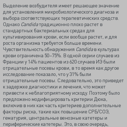
Выделение возбудителя имеет решающее значение
для установления микробиологического диагноза и
выбора соответствующих терапевтических средств.
Однако
Candida
традиционно плохо растет в
стандартных бактериальных средах для
культивирования крови, если вообще растет, и для
роста организма требуется больше времени.
Чувствительность обнаружения
Candida
в культурах
крови ограничена 50–75%. В одной серии случаев из
Франции у 14% пациентов из 620 случаев ИЭ были
отрицательные посевы крови, в то время как другое
исследование показало, что у 31% были
отрицательные посевы. Следовательно, это приведет
к задержке диагностики и лечения, что может
привести к неблагоприятному исходу. Поэтому было
предложено модифицировать критерии Дюка,
включив в них как часть критериев дополнительные
факторы риска, такие как повышение СРБ/СОЭ,
гематурия, центральные венозные катетеры и
периферические катетеры. Это, в свою очередь,