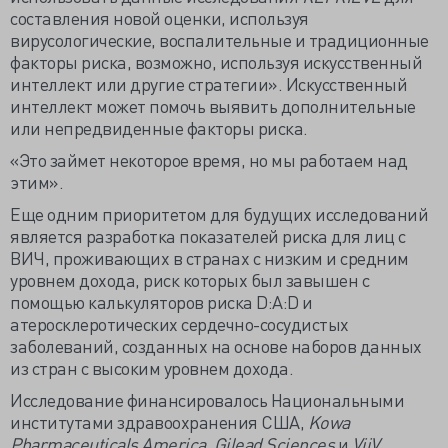
составления новой оценки, используя
вирусологические, воспалительные и традиционные
факторы риска, возможно, используя искусственный
интеллект или другие стратегии». Искусственный
интеллект может помочь выявить дополнительные
или непредвиденные факторы риска.
«Это займет некоторое время, но мы работаем над
этим».
Еще одним приоритетом для будущих исследований
является разработка показателей риска для лиц с
ВИЧ, проживающих в странах с низким и средним
уровнем дохода, риск которых был завышен с
помощью калькуляторов риска D:A:D и
атеросклеротических сердечно-сосудистых
заболеваний, созданных на основе наборов данных
из стран с высоким уровнем дохода.
Исследование финансировалось Национальными
институтами здравоохранения США,
Kowa
Pharmaceuticals America, Gilead Sciences
и
ViiV