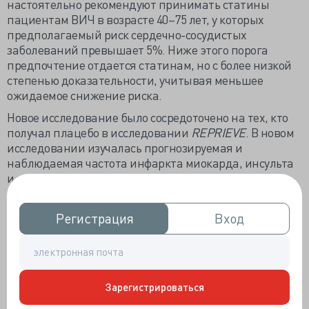
настоятельно рекомендуют принимать статины
пациентам ВИЧ в возрасте 40–75 лет, у которых
предполагаемый риск сердечно-сосудистых
заболеваний превышает 5%. Ниже этого порога
предпочтение отдается статинам, но с более низкой
степенью доказательности, учитывая меньшее
ожидаемое снижение риска.
Новое исследование было сосредоточено на тех, кто
получал плацебо в исследовании
REPRIEVE
. В новом
исследовании изучалась прогнозируемая и
наблюдаемая частота инфаркта миокарда, инсульта
и смерти от сердечно-сосудистых заболеваний в
течение 5 лет. В анализ были включены 3893
пациента с ВИЧ в возрасте старше 40 лет в 12
Регистрация
Регистрация
Вход
Вход
странах. Хотя когорта была разнообразной во многих
отношениях (65% неевропейских людей и 31%
женщин), ограничением исследования является то,
что большинство из них получали
антиретровирусную терапию против ВИЧ.
Зарегистрироваться
«Дискриминация» оценки риска