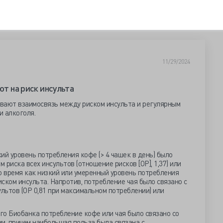
11/29/2024
ют на риск инсульта
вают взаимосвязь между риском инсульта и регулярным
и алкоголя.
ий уровень потребления кофе (> 4 чашек в день) было
риска всех инсультов (отношение рисков [ОР], 1,37) или
то время как низкий или умеренный уровень потребления
ском инсульта. Напротив, потребление чая было связано с
ультов (ОР 0,81 при максимальном потреблении) или
го Биобанка потребление кофе или чая было связано со
и, причем наибольшая польза была связана с