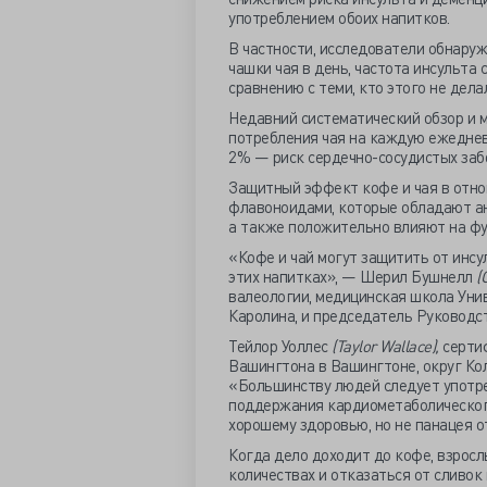
употреблением обоих напитков.
В частности, исследователи обнаруж
чашки чая в день, частота инсульта
сравнению с теми, кто этого не делал
Недавний систематический обзор и м
потребления чая на каждую ежеднев
2% — риск сердечно-сосудистых забо
Защитный эффект кофе и чая в отно
флавоноидами, которые обладают а
а также положительно влияют на фу
«Кофе и чай могут защитить от инсул
этих напитках», — Шерил Бушнелл
(
валеологии, медицинская школа Уни
Каролина, и председатель Руководст
Тейлор Уоллес
(Taylor Wallace),
серти
Вашингтона в Вашингтоне, округ Кол
«Большинству людей следует употре
поддержания кардиометаболического
хорошему здоровью, но не панацея от
Когда дело доходит до кофе, взросл
количествах и отказаться от сливок 