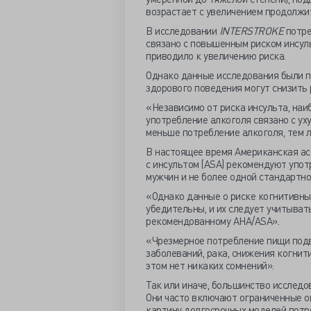
возрастает с увеличением продолжи
В исследовании
INTERSTROKE
потре
связано с повышенным риском инсуль
приводило к увеличению риска.
Однако данные исследования были по
здорового поведения могут снизить 
«Независимо от риска инсульта, на
употребление алкоголя связано с ух
меньше потребление алкоголя, тем л
В настоящее время Американская ас
с инсультом (ASA) рекомендуют упот
мужчин и не более одной стандартно
«Однако данные о риске когнитивны
убедительны, и их следует учитыват
рекомендованному AHA/ASA».
«Чрезмерное потребление пищи подв
заболеваний, рака, снижения когнит
этом нет никаких сомнений».
Так или иначе, большинство исследо
Они часто включают ограниченные о
картину долгосрочных моделей потр