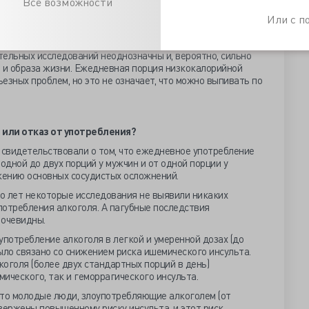
Все возможности
Или с 
е напитки связаны с увеличением веса и развитием
детей и взрослых».
ельных исследований неоднозначны и, вероятно, сильно
я и образа жизни. Ежедневная порция низкокалорийной
ьезных проблем, но это не означает, что можно выпивать по
 или отказ от употребления?
свидетельствовали о том, что ежедневное употребление
одной до двух порций у мужчин и от одной порции у
ению основных сосудистых осложнений.
ко лет некоторые исследования не выявили никаких
потребления алкоголя. А пагубные последствия
 очевидны.
употребление алкоголя в легкой и умеренной дозах (до
ыло связано со снижением риска ишемического инсульта.
оголя (более двух стандартных порций в день)
ического, так и геморрагического инсульта.
что молодые люди, злоупотребляющие алкоголем (от
вержены повышенному риску инсульта, и этот риск