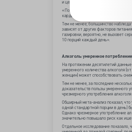
и цереброваскулярных заболеваний.
«Подслащенные сахаром газированны
кардиометаболических нарушений у 
Тем не менее, большинство наблюдат
зависят от других факторов питани
газировки, вероятно, не вызовет сер
10 порций каждый день».
Алкоголь: умеренное потребление
На протяжении десятилетий данные 
умеренного количества алкоголя (от 
женщин) может способствовать сниж
Тем не менее, за последние несколь
доказательств пользы умеренного у
чрезмерного употребления алкоголя
Обширный мета-анализ показал, что 
одной стандартной порции в день) б
Однако чрезмерное употребление алк
значительно повышало риск как ишем
Отдельное исследование показало, 
умеренной до тяжелой степени), под