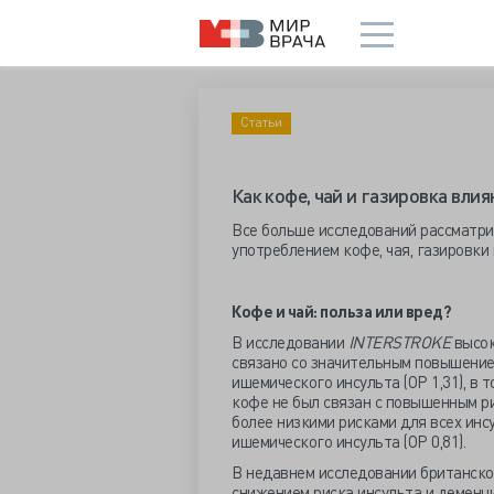
Статьи
Как кофе, чай и газировка влия
Все больше исследований рассматри
употреблением кофе, чая, газировки 
Кофе и чай: польза или вред?
В исследовании
INTERSTROKE
высок
связано со значительным повышением 
ишемического инсульта (ОР 1,31), в 
кофе не был связан с повышенным ри
более низкими рисками для всех инс
ишемического инсульта (ОР 0,81).
В недавнем исследовании британско
снижением риска инсульта и деменци