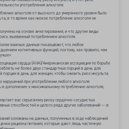
тельности употребления алкоголя.
бление алкоголя от высокого до умеренного уровня было
та, в то время как низкое потребление алкоголя не
лучены на основе анкетирования, и что другие виды
риск. вызванный потреблением алкоголя.
иболее важные данные показывают, что любое
удшением когнитивных функций, поэтому, как правило, чем
учше».
социация сердца (AHA)/Американская ассоциация по борьбе
реблять не более двух стандартных порций в день для
й порции в день для женщин, чтобы снизить риск инсульта.
х нарушений при употреблении любого алкоголя
ь в дополнение к максимальному потреблению алкоголя,
ергает вас серьезному риску сердечно-сосудистых
ивных способностей и целого ряда других заболеваний — в
ваний основаны на данных, полученных в ходе наблюдений.
ценки рациона питания, которые дают лишь частичную
ебления.