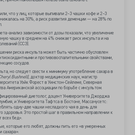
или, что у лиц, которые выпивали 2–3 чашки кофе и 2–3
 снижалась на 30%, а риск развития деменции — на 28% по
.
ета-анализ зависимости от дозы показали, что увеличение
ную чашку в среднем на 4% снижает риск инсульта и на
леваний (ССЗ).
шении риска инсульта может быть частично обусловлен
нтиоксидантными и противовоспалительными свойствами,
нкцию сосудов.
ьта, но следует свести к минимуму употребление сахара в
Cheryl Bushnell),
доктор медицинских наук, магистр
верситета Уэйк Форест в Уинстон-Сейлеме, Северная
ва Американской ассоциации по борьбе с инсультом.
фицированный диетолог, доцент Университета Джорджа
умбия, и Университета Тафтса в Бостоне, Массачусетс:
блять одну-две чашки несладкого чая в день для
 здоровья. Это простой шаг в правильном направлении к
 всех бед».
ые, которые его любят, должны пить его «в умеренных
и сахара».