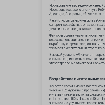
Исследование, проведенное Ханной
Исследовательского института Роб
Аделаида, Австралия, объясняет эт
К ним относятся хронические заболе
синдром, воздействие эндокринных р
диоксины и свинец, а также теплово
Факторы образа жизни, включая лек
веществ, неправильное питание и от
выработку сперматозоидов, нарушая
усиливая окислительный стресс из-з
Высокий уровень АФК может повреди
снизить подвижность сперматозоидо
злоупотребление алкоголем, наркоти
Воздействие питательных ве
Качество спермы может восстановить
участие 132 мужчины с проблемами ф
мультивитамины, включая L-карнитин (
мг), глутатион (80 мг), селен (60 мкг)
значительно улучшились показатели