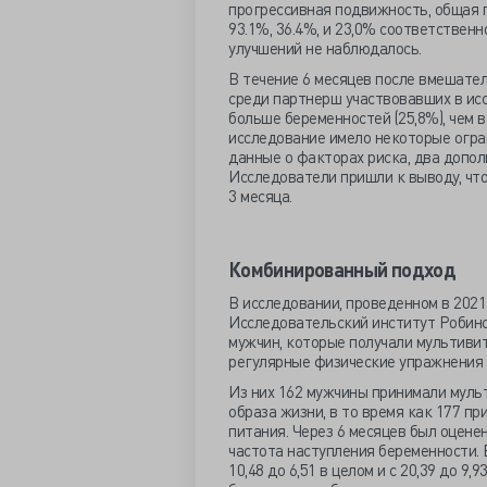
прогрессивная подвижность, общая п
93.1%, 36.4%, и 23,0% соответственно
улучшений не наблюдалось.
В течение 6 месяцев после вмешате
среди партнерш участвовавших в ис
больше беременностей (25,8%), чем в
исследование имело некоторые огра
данные о факторах риска, два допо
Исследователи пришли к выводу, чт
3 месяца.
Комбинированный подход
В исследовании, проведенном в 202
Исследовательский институт Робинс
мужчин, которые получали мультивит
регулярные физические упражнения 
Из них 162 мужчины принимали мул
образа жизни, в то время как 177 п
питания. Через 6 месяцев был оцене
частота наступления беременности. 
10,48 до 6,51 в целом и с 20,39 до 9,