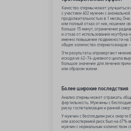
Качество спермы может улучшиться в
с участием 402 мужчин с аномальной
продолжительностью в 1 месяц. Она
или полный отказ от них, ношение с
больше 15 минут, ограничение радиа
и отказ от использования ноутбука 
именно повышение подвижности на 7,
общее количество сперматозоидов — н
Эти результаты опровергают мнение 
исходя из 42–74-дневного цикла выр
большое значение для лечения прич
или образом жизни.
Более широкие последствия
Анализ спермы может отражать обще
фертильность. Мужчины с бесплодие
риску госпитализации и ранней смерт
У мужчин с бесплодием риск смерти б
или азооспермией риск был на 67% вы
мужчин с нормальным количеством с