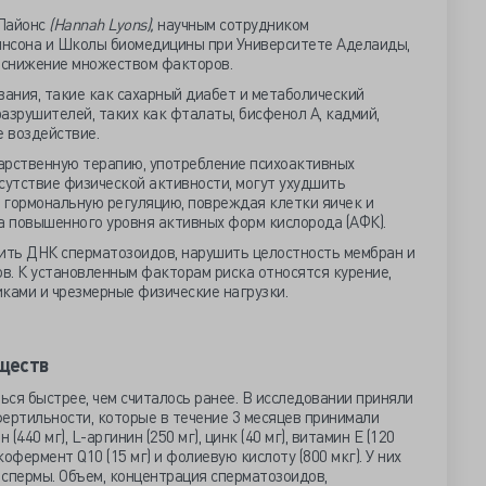
 Лайонс
(Hannah Lyons),
научным сотрудником
инсона и Школы биомедицины при Университете Аделаиды,
о снижение множеством факторов.
вания, такие как сахарный диабет и метаболический
азрушителей, таких как фталаты, бисфенол А, кадмий,
е воздействие.
арственную терапию, употребление психоактивных
сутствие физической активности, могут ухудшить
 гормональную регуляцию, повреждая клетки яичек и
а повышенного уровня активных форм кислорода (АФК).
ть ДНК сперматозоидов, нарушить целостность мембран и
в. К установленным факторам риска относятся курение,
ками и чрезмерные физические нагрузки.
ществ
ся быстрее, чем считалось ранее. В исследовании приняли
ертильности, которые в течение 3 месяцев принимали
440 мг), L-аргинин (250 мг), цинк (40 мг), витамин Е (120
, кофермент Q10 (15 мг) и фолиевую кислоту (800 мкг). У них
 спермы. Объем, концентрация сперматозоидов,