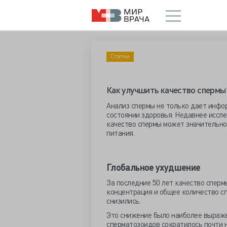
Статьи
Как улучшить качество спермы
Анализ спермы не только дает инфо
состоянии здоровья. Недавнее иссл
качество спермы может значительно
питания.
Глобальное ухудшение
За последние 50 лет качество сперм
концентрация и общее количество с
снизились.
Это снижение было наиболее выраже
сперматозоидов сократилось почти 