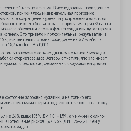
 течение 1 месяца лечения. В исследовании, проведенном
 спермой, применялась индивидуальная программа
 включала сокращение курения и употребления алкоголя
вободного нижнего белья, отказ от принятия горячей ванны
ционного облучения, отмена финастерида или дутастерида
на коленях. Это привело к положительным результатам, а
6%, концентрация сперматозоидов — на 6,9 млн/мл, а
а 15,7 млн (все Р < 0,001).
о том, что лечение должно длиться не менее 3 месяцев,
аботки сперматозоидов. Авторы отметили, что это имеет
ин мужского бесплодия, связанных с окружающей средой
е состояние здоровья мужчины, а не только его
м или аномалиями спермы подвергаются более высокому
и.
ыл на 26% выше (95% ДИ 1,01–1,59), а у мужчин с олиго-
ше (отношение рисков 1,67; 95% ДИ 1,26–2,21), чем у
перматозоидов.