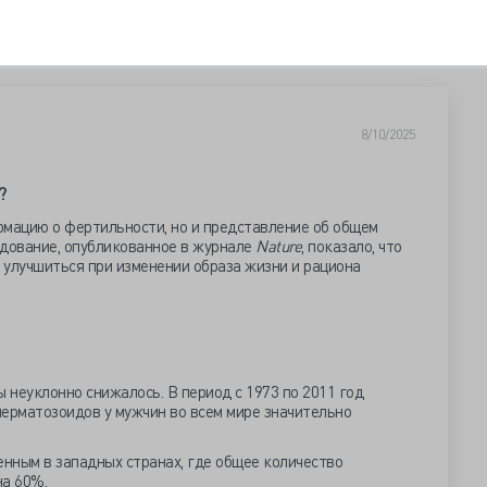
8/10/2025
?
рмацию о фертильности, но и представление об общем
едование, опубликованное в журнале
Nature
, показало, что
 улучшиться при изменении образа жизни и рациона
ы неуклонно снижалось. В период с 1973 по 2011 год
перматозоидов у мужчин во всем мире значительно
нным в западных странах, где общее количество
на 60%.