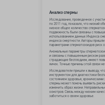
Анализ спермы
Исследование, проведенное с участи
по 2011 год, показало, что низкий о
низкое общее количество сперматоз
подвижность были связаны с повыше
использованием данных Индекса сме
индекса смертности. Авторы пришли 
параметрами сперматозоидов риск см
Аномальные параметры сперматозоид
и связаны с повышенным риском разв
страдающие бесплодием, имеют пов
яичек. Точные причины этой связи не
Исследователи пришли к выводу, чт
инструментом для диагностики бесп
состоянием здоровья, хроническими 
спермы может помочь выявить риски
изменить образ жизни. Неправильны
осмотров. Связь между низким каче
заботиться о своем здоровье.