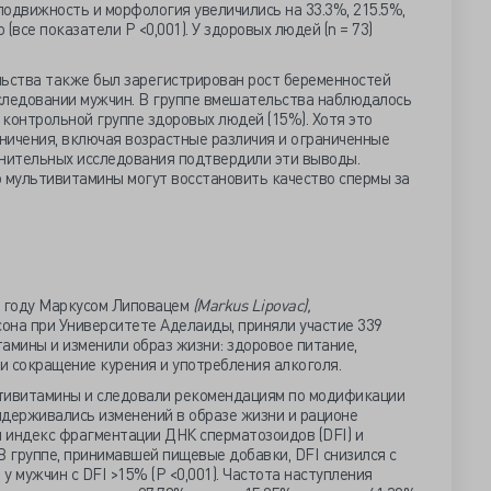
одвижность и морфология увеличились на 33.3%, 215.5%,
 (все показатели P <0,001). У здоровых людей (n = 73)
льства также был зарегистрирован рост беременностей
следовании мужчин. В группе вмешательства наблюдалось
 контрольной группе здоровых людей (15%). Хотя это
ничения, включая возрастные различия и ограниченные
лнительных исследования подтвердили эти выводы.
о мультивитамины могут восстановить качество спермы за
1 году Маркусом Липовацем
(Markus Lipovac),
она при Университете Аделаиды, приняли участие 339
амины и изменили образ жизни: здоровое питание,
и сокращение курения и употребления алкоголя.
ьтивитамины и следовали рекомендациям по модификации
ридерживались изменений в образе жизни и рационе
н индекс фрагментации ДНК сперматозоидов (DFI) и
В группе, принимавшей пищевые добавки, DFI снизился с
93 у мужчин с DFI >15% (Р <0,001). Частота наступления