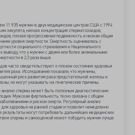
ем 11 935 мужчин в двух медицинских центрах США с 1994
бъем эякулята, низкая концентрация сперматозоидов,
оидов, плохая прогрессивная подвижность и низкая общая
нием уровня смертности. Смертность оценивалась с
ртности социального страхования и Национального
к выводу, что у мужчин с двумя или более аномальными
ертности в 2,3 раза выше.
ов часто свидетельствуют о плохом состоянии здоровья
ития рака. Исследования показали, что мужчины,
ышенный риск развития рака предстательной железы и
ясны, но могут указывать на генетические причины.
о анализ спермы может быть полезным диагностическим
лодия. Мужская фертильность тесно связана с общим
заболеваниями и риском смерти. Регулярный анализ
 для здоровья на ранней стадии и позволит немедленно
е результаты могут потребовать дальнейших медицинских
ством спермы и самооценкой может побудить мужчин лучше