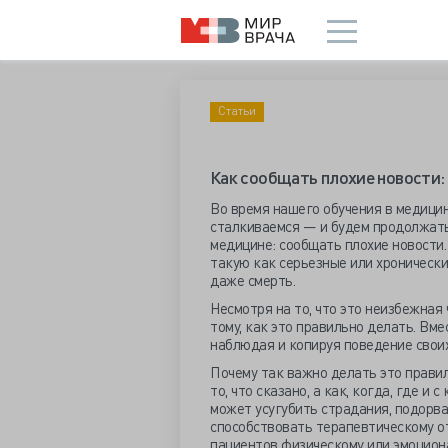
Статьи
Как сообщать плохие новости:
Во время нашего обучения в медицин
сталкиваемся — и будем продолжать
медицине: сообщать плохие новости
такую как серьезные или хронически
даже смерть.
Несмотря на то, что это неизбежная
тому, как это правильно делать. Вме
наблюдая и копируя поведение своих
Почему так важно делать это прави
то, что сказано, а как, когда, где и
может усугубить страдания, подорва
способствовать терапевтическому 
пациентов физическому или эмоцион