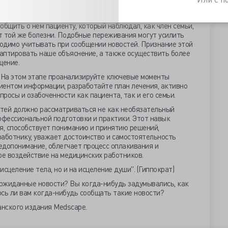
ые непосредственно влияют на то, как он воспринимает и
иагнозе человеку, который ничего не знает об этой
ообщить о нем пациенту, который наблюдал, как член семьи,
от той же болезни. Подобные переживания могут усилить
бходимо учитывать при сообщении новостей. Признание этой
аптировать наше объяснение, а также осуществить более
щение.
На этом этапе проанализируйте ключевые моменты
иентом информации, разработайте план лечения, активно
просы и озабоченности как пациента, так и его семьи.
тей должно рассматриваться не как необязательный
офессиональной подготовки и практики. Этот навык
, способствует пониманию и принятию решений,
работнику, уважает достоинство и самостоятельность
едопонимание, облегчает процесс оплакивания и
е воздействие на медицинских работников.
сцеление тела, но и на исцеление души". (Гиппократ)
еожиданные новости? Вы когда-нибудь задумывались, как
сь ли вам когда-нибудь сообщать такие новости?
анского издания Medscape.