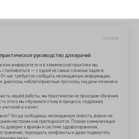
2/21/2026
 практическое руководство для врачей
ском университете и в клинической практике мы
 сталкиваться — с одной из самых сложных задач в
. От нас требуется сообщать неожиданную информацию,
е диагнозы, неблагоприятные прогнозы, неудачи лечения и
 часть нашей работы, мы практически не проходим обучения
сто этого мы обучаемся этому в процессе, подражая,
 учителей и коллег.
льно? Когда сообщаешь неожиданную новость, важно не
 с каким настроем она преподносится. Плохая коммуникация
ть доверие к врачам и системе здравоохранения,
отстранению, порождать конфликты и даже подвергать
альному риску.