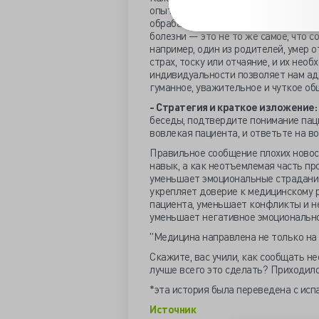
опыт, страхи и воспоминания, котор
обрабатывает новости. Сообщить о д
болезни — это не то же самое, что с
например, один из родителей, умер 
страх, тоску или отчаяние, и их нео
индивидуальности позволяет нам ад
гуманное, уважительное и чуткое об
- Стратегия и краткое изложение:
беседы, подтвердите понимание пац
вовлекая пациента, и ответьте на во
Правильное сообщение плохих новос
навык, а как неотъемлемая часть пр
уменьшает эмоциональные страдания
укрепляет доверие к медицинскому 
пациента, уменьшает конфликты и н
уменьшает негативное эмоционально
"Медицина направлена не только на и
Скажите, вас учили, как сообщать н
лучше всего это сделать? Приходило
*эта история была переведена с исп
Источник