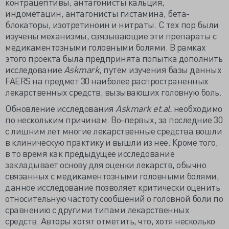
контрацептивы, антагонисты кальция,
индометацин, антагонисты гистамина, бета-
блокаторы, изотретиноин и нитраты. С тех пор были
изучены механизмы, связывающие эти препараты с
медикаментозными головными болями. В рамках
этого проекта была предпринята попытка дополнить
исследование
Askmark,
путем изучения базы данных
FAERS на предмет 30 наиболее распространенных
лекарственных средств, вызывающих головную боль.
Обновление исследования
Askmark et.al.
необходимо
по нескольким причинам. Во-первых, за последние 30
с лишним лет многие лекарственные средства вошли
в клиническую практику и вышли из нее. Кроме того,
в то время как предыдущее исследование
закладывает основу для оценки лекарств, обычно
связанных с медикаментозными головными болями,
данное исследование позволяет критически оценить
относительную частоту сообщений о головной боли по
сравнению с другими типами лекарственных
средств. Авторы хотят отметить, что, хотя несколько