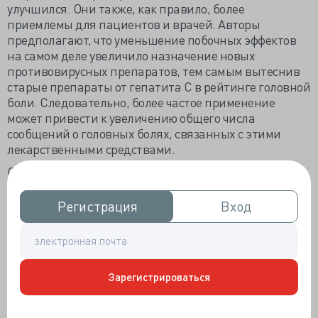
улучшился. Они также, как правило, более
приемлемы для пациентов и врачей. Авторы
предполагают, что уменьшение побочных эффектов
на самом деле увеличило назначение новых
противовирусных препаратов, тем самым вытеснив
старые препараты от гепатита С в рейтинге головной
боли. Следовательно, более частое применение
может привести к увеличению общего числа
сообщений о головных болях, связанных с этими
лекарственными средствами.
Средства для лечения легочной гипертензии
оставались одними из наиболее распространенных
препаратов, вызывающих головную боль. Авторы
Регистрация
Регистрация
Вход
Вход
считают, что это связано с сосудорасширяющим
действием. Хотя чисто сосудистая теория головной
боли больше не поддерживается полностью,
недавние данные, по-видимому, подтверждают роль
Зарегистрироваться
сосудистой патологии при головной боли.
Простациклин (селексипаг, эпопростенол и
трепростинил) обладает выраженным