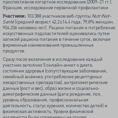
проспективное когортное исследование (2009–21 гг.).
Франция, исследование первичной профилактики.
Участники:
103 388 участников веб-группы
NutriNet-
Santé
(средний возраст 42,2±14,4 года, 79,8% женщин,
904 206 человеко-лет). Рацион питания и потребление
искусственных подсластителей оценивались путем
записей рациона питания в течение суток, включая
фирменные наименования промышленных
продуктов.
Сразу после включения в исследование каждый
участник заполнил 5 онлайн-анкет о диете,
состоянии здоровья (сопутствующие заболевания,
семейный анамнез, употребление рецептурных
лекарственных препаратов), антропометрические
данные (рост и вес), образ жизни и социально-
демографические данные (дата рождения, пол,
уровень образования, профессиональная
деятельность, статус курения, количество детей) и
физическая активность. Уровни физической
активности были определены на основе