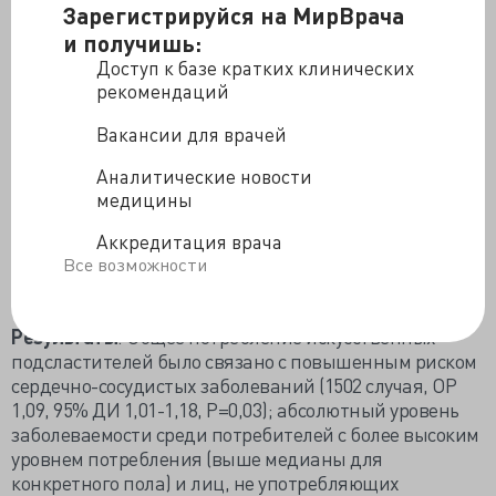
Зарегистрируйся на МирВрача
участники указывали все продукты и напитки,
и получишь:
потребляемые во время трех основных приемов пищи
Доступ к базе кратких клинических
и любых других случаев приема пищи, и в каких
рекомендаций
количествах, используя фотографии и стандартные
порционные контейнеры или непосредственно вводя
Вакансии для врачей
количество (в г или мл)
Аналитические новости
Основные результаты измеряют связь между
медицины
подсластителями (кодируется как непрерывная
переменная, преобразованная в log10) и риском
Аккредитация врача
сердечно-сосудистых заболеваний, оцениваемых с
Все возможности
помощью многомерных скорректированных моделей
риска Кокса.
Результаты
: Общее потребление искусственных
подсластителей было связано с повышенным риском
сердечно-сосудистых заболеваний (1502 случая, ОР
1,09, 95% ДИ 1,01-1,18, Р=0,03); абсолютный уровень
заболеваемости среди потребителей с более высоким
уровнем потребления (выше медианы для
конкретного пола) и лиц, не употребляющих